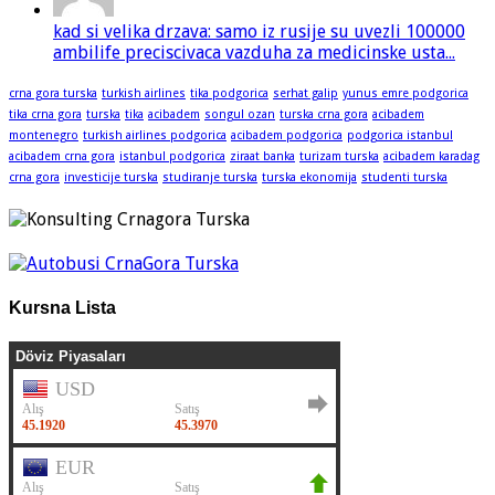
kad si velika drzava: samo iz rusije su uvezli 100000
ambilife preciscivaca vazduha za medicinske usta...
crna gora turska
turkish airlines
tika podgorica
serhat galip
yunus emre podgorica
tika crna gora
turska
tika
acibadem
songul ozan
turska crna gora
acibadem
montenegro
turkish airlines podgorica
acibadem podgorica
podgorica istanbul
acibadem crna gora
istanbul podgorica
ziraat banka
turizam turska
acibadem karadag
crna gora
investicije turska
studiranje turska
turska ekonomija
studenti turska
Kursna Lista