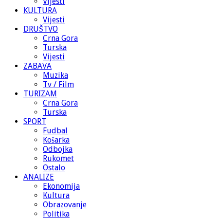
Vijesti
KULTURA
Vijesti
DRUŠTVO
Crna Gora
Turska
Vijesti
ZABAVA
Muzika
Tv / Film
TURIZAM
Crna Gora
Turska
SPORT
Fudbal
Košarka
Odbojka
Rukomet
Ostalo
ANALIZE
Ekonomija
Kultura
Obrazovanje
Politika