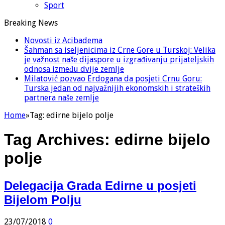
Sport
Breaking News
Novosti iz Acibadema
Šahman sa iseljenicima iz Crne Gore u Turskoj: Velika
je važnost naše dijaspore u izgrađivanju prijateljskih
odnosa između dvije zemlje
Milatović pozvao Erdogana da posjeti Crnu Goru:
Turska jedan od najvažnijih ekonomskih i strateških
partnera naše zemlje
Home
»
Tag:
edirne bijelo polje
Tag Archives:
edirne bijelo
polje
Delegacija Grada Edirne u posjeti
Bijelom Polju
23/07/2018
0