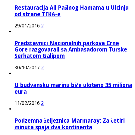
Restauracija Ali Pašinog Hamama u Ulcinju
od strane TIKA-e
29/01/2016
2
Predstavnici Nacionalnih parkova Crne
Gore razgovarali sa Ambasadorom Turske
Serhatom Galipom
30/10/2017
2
U budvansku marinu biće uloženo 35 miliona
eura
11/02/2016
2
Podzemna željeznica Marmaray: Za četiri
minuta spaja dva kontinenta