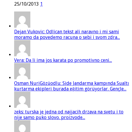
25/10/2013
1
Dejan Vukovic: Odlican tekst ali naravno i mi sami
moramo da povedemo racuna o sebi i svom zdra...
Vera: Da li ima jos karata po promotivno ceni...
Osman NuriGözüodlu: Side Jandarma kampında Sualtı
kurtarma ekipleri burada eğitim görüyorlar. Gençle...
zeks: turska je jedna od najjacih drzava na svetu i to
nije samo puko slovo. proizvode...