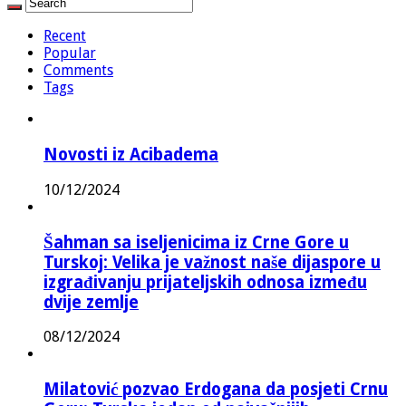
Recent
Popular
Comments
Tags
Novosti iz Acibadema
10/12/2024
Šahman sa iseljenicima iz Crne Gore u
Turskoj: Velika je važnost naše dijaspore u
izgrađivanju prijateljskih odnosa između
dvije zemlje
08/12/2024
Milatović pozvao Erdogana da posjeti Crnu