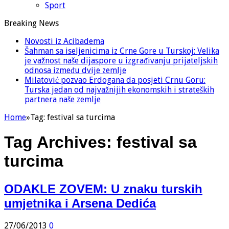
Sport
Breaking News
Novosti iz Acibadema
Šahman sa iseljenicima iz Crne Gore u Turskoj: Velika
je važnost naše dijaspore u izgrađivanju prijateljskih
odnosa između dvije zemlje
Milatović pozvao Erdogana da posjeti Crnu Goru:
Turska jedan od najvažnijih ekonomskih i strateških
partnera naše zemlje
Home
»
Tag:
festival sa turcima
Tag Archives:
festival sa
turcima
ODAKLE ZOVEM: U znaku turskih
umjetnika i Arsena Dedića
27/06/2013
0