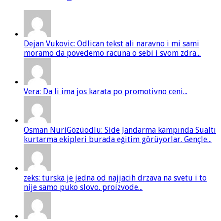
Dejan Vukovic: Odlican tekst ali naravno i mi sami
moramo da povedemo racuna o sebi i svom zdra...
Vera: Da li ima jos karata po promotivno ceni...
Osman NuriGözüodlu: Side Jandarma kampında Sualtı
kurtarma ekipleri burada eğitim görüyorlar. Gençle...
zeks: turska je jedna od najjacih drzava na svetu i to
nije samo puko slovo. proizvode...