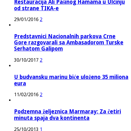
Restauracija Ali Pašinog Hamama u Ulcinju
od strane TIKA-e
29/01/2016
2
Predstavnici Nacionalnih parkova Crne
Gore razgovarali sa Ambasadorom Turske
Serhatom Galipom
30/10/2017
2
U budvansku marinu biće uloženo 35 miliona
eura
11/02/2016
2
Podzemna željeznica Marmaray: Za četiri
minuta spaja dva kontinenta
25/10/2013
1