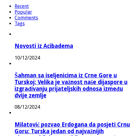
Recent
Popular
Comments
Tags
Novosti iz Acibadema
10/12/2024
Šahman sa iseljenicima iz Crne Gore u
Turskoj: Velika je važnost naše dijaspore u
izgrađivanju prijateljskih odnosa između
dvije zemlje
08/12/2024
Milatović pozvao Erdogana da posjeti Crnu
Goru: Turska jedan od najvažnijih