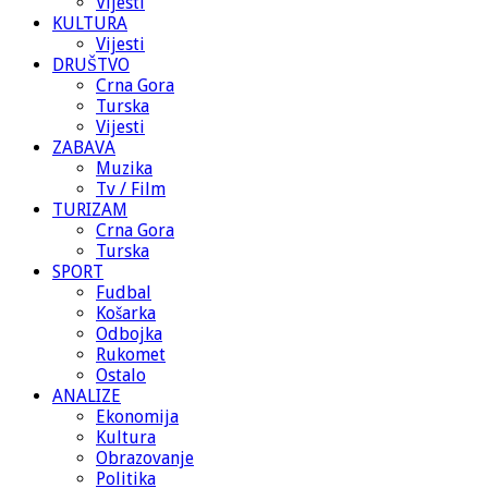
Vijesti
KULTURA
Vijesti
DRUŠTVO
Crna Gora
Turska
Vijesti
ZABAVA
Muzika
Tv / Film
TURIZAM
Crna Gora
Turska
SPORT
Fudbal
Košarka
Odbojka
Rukomet
Ostalo
ANALIZE
Ekonomija
Kultura
Obrazovanje
Politika