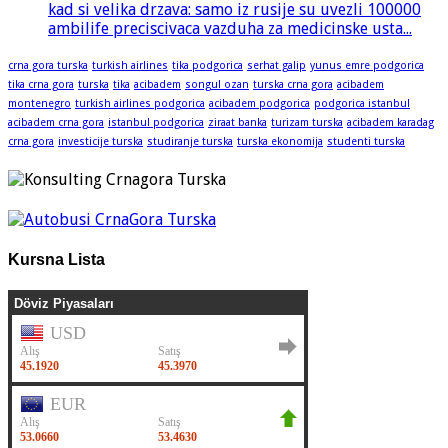
kad si velika drzava: samo iz rusije su uvezli 100000
ambilife preciscivaca vazduha za medicinske usta...
crna gora turska
turkish airlines
tika podgorica
serhat galip
yunus emre podgorica
tika crna gora
turska
tika
acibadem
songul ozan
turska crna gora
acibadem
montenegro
turkish airlines podgorica
acibadem podgorica
podgorica istanbul
acibadem crna gora
istanbul podgorica
ziraat banka
turizam turska
acibadem karadag
crna gora
investicije turska
studiranje turska
turska ekonomija
studenti turska
Kursna Lista