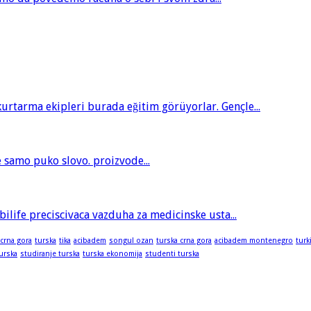
tarma ekipleri burada eğitim görüyorlar. Gençle...
je samo puko slovo. proizvode...
bilife preciscivaca vazduha za medicinske usta...
 crna gora
turska
tika
acibadem
songul ozan
turska crna gora
acibadem montenegro
turk
turska
studiranje turska
turska ekonomija
studenti turska