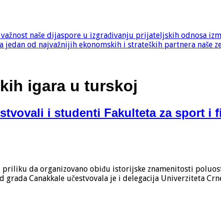
e važnost naše dijaspore u izgrađivanju prijateljskih odnosa iz
 jedan od najvažnijih ekonomskih i strateških partnera naše z
skih igara u turskoj
tvovali i studenti Fakulteta za sport i 
 priliku da organizovano obiđu istorijske znamenitosti poluos
od grada Canakkale učestvovala je i delegacija Univerziteta Crn