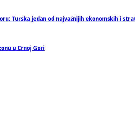
oru: Turska jedan od najvažnijih ekonomskih i stra
 zonu u Crnoj Gori