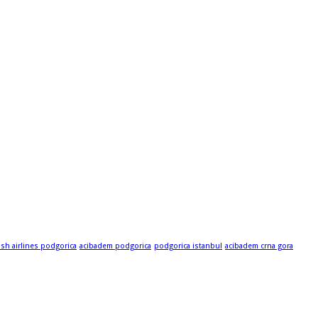
ish airlines podgorica
acibadem podgorica
podgorica istanbul
acibadem crna gora