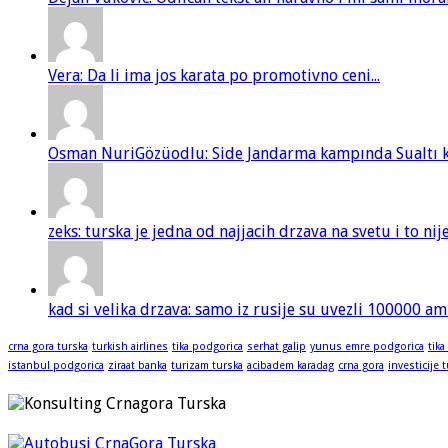
Vera: Da li ima jos karata po promotivno ceni...
Osman NuriGözüodlu: Side Jandarma kampında Sualtı kur
zeks: turska je jedna od najjacih drzava na svetu i to ni
kad si velika drzava: samo iz rusije su uvezli 100000 am
crna gora turska
turkish airlines
tika podgorica
serhat galip
yunus emre podgorica
tika
istanbul podgorica
ziraat banka
turizam turska
acibadem karadag
crna gora
investicije 