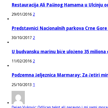
Restauracija Ali Pašinog Hamama u Ulcinju o
29/01/2016
2
Predstavnici Nacionalnih parkova Crne Gor
30/10/2017
2
U budvansku marinu biće uloženo 35 miliona 
11/02/2016
2
Podzemna željeznica Marmaray: Za četiri mi
25/10/2013
1
Dejan Vukovic: Odlican tekst ali naravno i mi sami mor