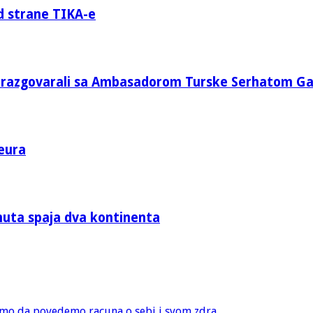
d strane TIKA-e
e razgovarali sa Ambasadorom Turske Serhatom G
eura
nuta spaja dva kontinenta
amo da povedemo racuna o sebi i svom zdra...