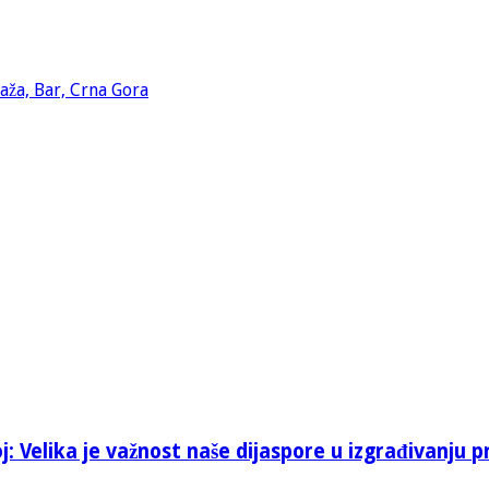
: Velika je važnost naše dijaspore u izgrađivanju p