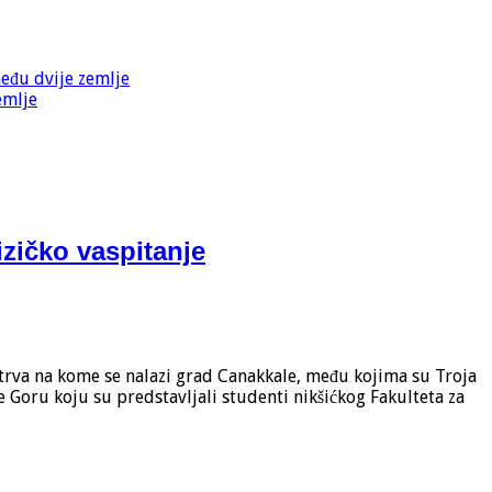
među dvije zemlje
emlje
fizičko vaspitanje
trva na kome se nalazi grad Canakkale, među kojima su Troja
e Goru koju su predstavljali studenti nikšićkog Fakulteta za