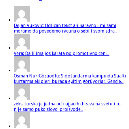
Dejan Vukovic: Odlican tekst ali naravno i mi sami
moramo da povedemo racuna o sebi i svom zdra...
Vera: Da li ima jos karata po promotivno ceni...
Osman NuriGözüodlu: Side Jandarma kampında Sualtı
kurtarma ekipleri burada eğitim görüyorlar. Gençle...
zeks: turska je jedna od najjacih drzava na svetu i to
nije samo puko slovo. proizvode...