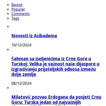
Recent
Popular
Comments
Tags
Novosti iz Acibadema
10/12/2024
Šahman sa iseljenicima iz Crne Gore u
Turskoj: Velika je važnost naše dijaspore u
izgrađivanju prijateljskih odnosa između
dvije zemlje
08/12/2024
Milatović pozvao Erdogana da posjeti Crnu
Goru: Turska jedan od najvažnijih