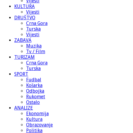
Vijesti
KULTURA
Vijesti
DRUŠTVO
Crna Gora
Turska
Vijesti
ZABAVA
Muzika
Tv / Film
TURIZAM
Crna Gora
Turska
SPORT
Fudbal
Košarka
Odbojka
Rukomet
Ostalo
ANALIZE
Ekonomija
Kultura
Obrazovanje
Politika