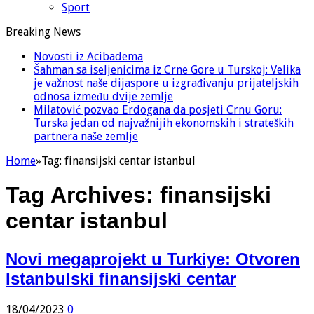
Sport
Breaking News
Novosti iz Acibadema
Šahman sa iseljenicima iz Crne Gore u Turskoj: Velika
je važnost naše dijaspore u izgrađivanju prijateljskih
odnosa između dvije zemlje
Milatović pozvao Erdogana da posjeti Crnu Goru:
Turska jedan od najvažnijih ekonomskih i strateških
partnera naše zemlje
Home
»
Tag:
finansijski centar istanbul
Tag Archives:
finansijski
centar istanbul
Novi megaprojekt u Turkiye: Otvoren
Istanbulski finansijski centar
18/04/2023
0