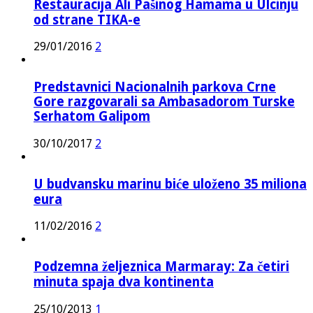
Restauracija Ali Pašinog Hamama u Ulcinju
od strane TIKA-e
29/01/2016
2
Predstavnici Nacionalnih parkova Crne
Gore razgovarali sa Ambasadorom Turske
Serhatom Galipom
30/10/2017
2
U budvansku marinu biće uloženo 35 miliona
eura
11/02/2016
2
Podzemna željeznica Marmaray: Za četiri
minuta spaja dva kontinenta
25/10/2013
1