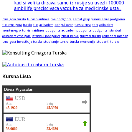
kad si velika drzava: samo iz rusije su uvezli 100000
ambilife preciscivaca vazduha za medicinske usta...
crna gora turska
turkish airlines
tika podgorica
serhat galip
yunus emre podgorica
tika crna gora
turska
tika
acibadem
songul ozan
turska crna gora
acibadem
montenegro
turkish airlines podgorica
acibadem podgorica
podgorica istanbul
acibadem crna gora
istanbul podgorica
ziraat banka
turizam turska
acibadem karadag
crna gora
investicije turska
studiranje turska
turska ekonomija
studenti turska
Kursna Lista