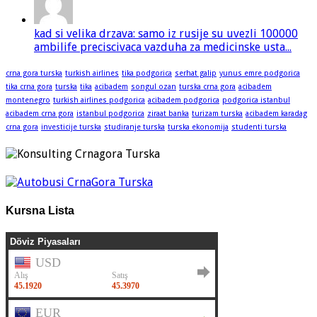
kad si velika drzava: samo iz rusije su uvezli 100000
ambilife preciscivaca vazduha za medicinske usta...
crna gora turska
turkish airlines
tika podgorica
serhat galip
yunus emre podgorica
tika crna gora
turska
tika
acibadem
songul ozan
turska crna gora
acibadem
montenegro
turkish airlines podgorica
acibadem podgorica
podgorica istanbul
acibadem crna gora
istanbul podgorica
ziraat banka
turizam turska
acibadem karadag
crna gora
investicije turska
studiranje turska
turska ekonomija
studenti turska
Kursna Lista