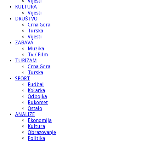
Vijesti
KULTURA
Vijesti
DRUŠTVO
Crna Gora
Turska
Vijesti
ZABAVA
Muzika
Tv / Film
TURIZAM
Crna Gora
Turska
SPORT
Fudbal
Košarka
Odbojka
Rukomet
Ostalo
ANALIZE
Ekonomija
Kultura
Obrazovanje
Politika