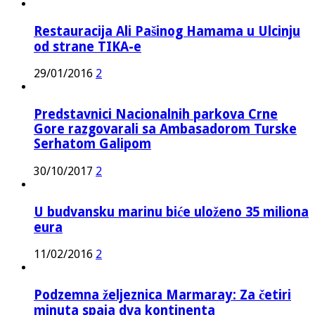
Restauracija Ali Pašinog Hamama u Ulcinju
od strane TIKA-e
29/01/2016
2
Predstavnici Nacionalnih parkova Crne
Gore razgovarali sa Ambasadorom Turske
Serhatom Galipom
30/10/2017
2
U budvansku marinu biće uloženo 35 miliona
eura
11/02/2016
2
Podzemna željeznica Marmaray: Za četiri
minuta spaja dva kontinenta