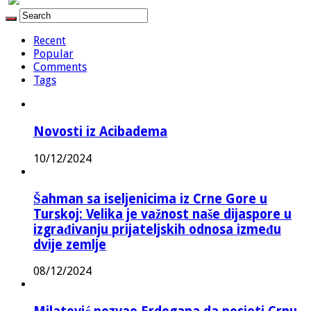
Recent
Popular
Comments
Tags
Novosti iz Acibadema
10/12/2024
Šahman sa iseljenicima iz Crne Gore u
Turskoj: Velika je važnost naše dijaspore u
izgrađivanju prijateljskih odnosa između
dvije zemlje
08/12/2024