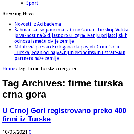
Sport
Breaking News
Novosti iz Acibadema
Šahman sa iseljenicima iz Crne Gore u Turskoj: Velika
je važnost naše dijaspore u izgrađivanju prijateljskih
odnosa između dvije zemlje
Milatović pozvao Erdogana da posjeti Crnu Goru:
Turska jedan od najvažnijih ekonomskih i strateških
partnera naše zemlje
Home
»
Tag:
firme turska crna gora
Tag Archives:
firme turska
crna gora
U Crnoj Gori registrovano preko 400
firmi iz Turske
10/05/2021
0