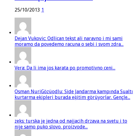
25/10/2013
1
Dejan Vukovic: Odlican tekst ali naravno i mi sami
moramo da povedemo racuna o sebi i svom zdra...
Vera: Da li ima jos karata po promotivno ceni...
Osman NuriGözüodlu: Side Jandarma kampında Sualtı
kurtarma ekipleri burada eğitim görüyorlar. Gençle...
zeks: turska je jedna od najjacih drzava na svetu i to
nije samo puko slovo. proizvode...