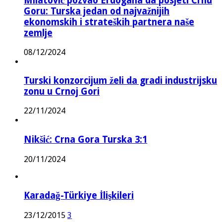
Milatović pozvao Erdogana da posjeti Crnu
Goru: Turska jedan od najvažnijih
ekonomskih i strateških partnera naše
zemlje
08/12/2024
Turski konzorcijum želi da gradi industrijsku
zonu u Crnoj Gori
22/11/2024
Nikšić: Crna Gora Turska 3:1
20/11/2024
Karadağ-Türkiye İlişkileri
23/12/2015
3