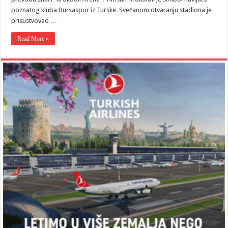
poznatog kluba Bursaspor iz Turske. Svečanom otvaranju stadiona je
prisustvovao …
Read More »