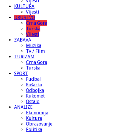
Vijesti
KULTURA
Vijesti
DRUŠTVO
Crna Gora
Turska
Vijesti
ZABAVA
Muzika
Tv / Film
TURIZAM
Crna Gora
Turska
SPORT
Fudbal
Košarka
Odbojka
Rukomet
Ostalo
ANALIZE
Ekonomija
Kultura
Obrazovanje
Politika