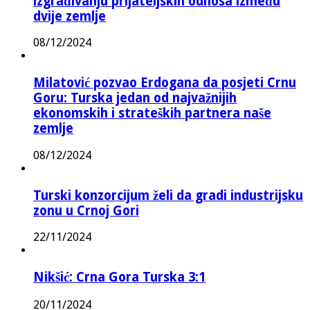
izgrađivanju prijateljskih odnosa između
dvije zemlje
08/12/2024
Milatović pozvao Erdogana da posjeti Crnu
Goru: Turska jedan od najvažnijih
ekonomskih i strateških partnera naše
zemlje
08/12/2024
Turski konzorcijum želi da gradi industrijsku
zonu u Crnoj Gori
22/11/2024
Nikšić: Crna Gora Turska 3:1
20/11/2024