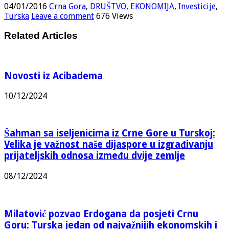
04/01/2016
Crna Gora
,
DRUŠTVO
,
EKONOMIJA
,
Investicije
,
Turska
Leave a comment
676 Views
Related Articles
Novosti iz Acibadema
10/12/2024
Šahman sa iseljenicima iz Crne Gore u Turskoj:
Velika je važnost naše dijaspore u izgrađivanju
prijateljskih odnosa između dvije zemlje
08/12/2024
Milatović pozvao Erdogana da posjeti Crnu
Goru: Turska jedan od najvažnijih ekonomskih i