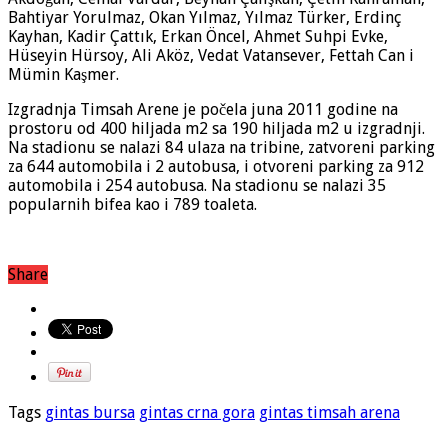
Bahtiyar Yorulmaz, Okan Yılmaz, Yılmaz Türker, Erdinç
Kayhan, Kadir Çattık, Erkan Öncel, Ahmet Suhpi Evke,
Hüseyin Hürsoy, Ali Aköz, Vedat Vatansever, Fettah Can i
Mümin Kaşmer.
Izgradnja Timsah Arene je počela juna 2011 godine na
prostoru od 400 hiljada m2 sa 190 hiljada m2 u izgradnji.
Na stadionu se nalazi 84 ulaza na tribine, zatvoreni parking
za 644 automobila i 2 autobusa, i otvoreni parking za 912
automobila i 254 autobusa. Na stadionu se nalazi 35
popularnih bifea kao i 789 toaleta.
Share
Tags
gintas bursa
gintas crna gora
gintas timsah arena