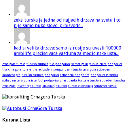
zeks: turska je jedna od najjacih drzava na svetu i to
nije samo puko slovo. proizvode...
kad si velika drzava: samo iz rusije su uvezli 100000
ambilife preciscivaca vazduha za medicinske usta...
crna gora turska
turkish airlines
tika podgorica
serhat galip
yunus emre podgorica
tika crna gora
turska
tika
acibadem
songul ozan
turska crna gora
acibadem
montenegro
turkish airlines podgorica
acibadem podgorica
podgorica istanbul
acibadem crna gora
istanbul podgorica
ziraat banka
turizam turska
acibadem karadag
crna gora
investicije turska
studiranje turska
turska ekonomija
studenti turska
Kursna Lista