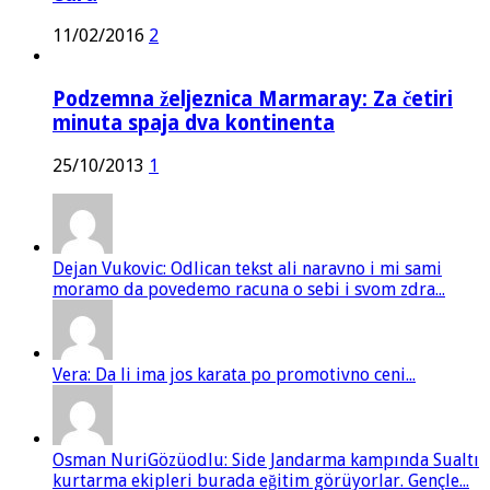
11/02/2016
2
Podzemna željeznica Marmaray: Za četiri
minuta spaja dva kontinenta
25/10/2013
1
Dejan Vukovic: Odlican tekst ali naravno i mi sami
moramo da povedemo racuna o sebi i svom zdra...
Vera: Da li ima jos karata po promotivno ceni...
Osman NuriGözüodlu: Side Jandarma kampında Sualtı
kurtarma ekipleri burada eğitim görüyorlar. Gençle...