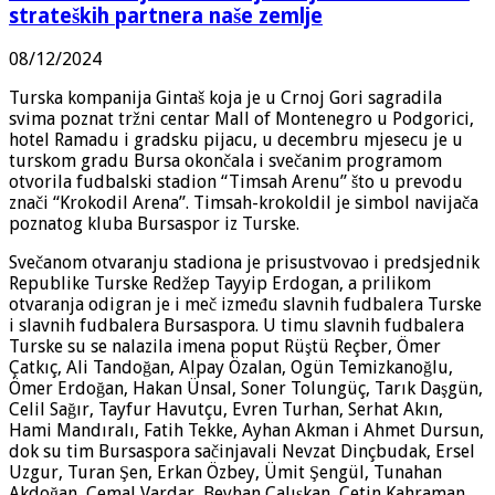
strateških partnera naše zemlje
08/12/2024
Turska kompanija Gintaš koja je u Crnoj Gori sagradila
svima poznat tržni centar Mall of Montenegro u Podgorici,
hotel Ramadu i gradsku pijacu, u decembru mjesecu je u
turskom gradu Bursa okončala i svečanim programom
otvorila fudbalski stadion “Timsah Arenu” što u prevodu
znači “Krokodil Arena”. Timsah-krokoldil je simbol navijača
poznatog kluba Bursaspor iz Turske.
Svečanom otvaranju stadiona je prisustvovao i predsjednik
Republike Turske Redžep Tayyip Erdogan, a prilikom
otvaranja odigran je i meč između slavnih fudbalera Turske
i slavnih fudbalera Bursaspora. U timu slavnih fudbalera
Turske su se nalazila imena poput Rüştü Reçber, Ömer
Çatkıç, Ali Tandoğan, Alpay Özalan, Ogün Temizkanoğlu,
Ömer Erdoğan, Hakan Ünsal, Soner Tolungüç, Tarık Daşgün,
Celil Sağır, Tayfur Havutçu, Evren Turhan, Serhat Akın,
Hami Mandıralı, Fatih Tekke, Ayhan Akman i Ahmet Dursun,
dok su tim Bursaspora sačinjavali Nevzat Dinçbudak, Ersel
Uzgur, Turan Şen, Erkan Özbey, Ümit Şengül, Tunahan
Akdoğan, Cemal Vardar, Beyhan Çalışkan, Çetin Kahraman,