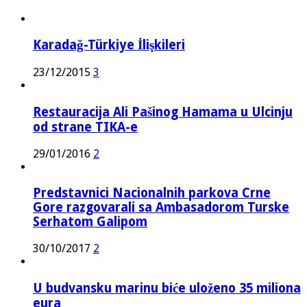
Karadağ-Türkiye İlişkileri
23/12/2015
3
Restauracija Ali Pašinog Hamama u Ulcinju
od strane TIKA-e
29/01/2016
2
Predstavnici Nacionalnih parkova Crne
Gore razgovarali sa Ambasadorom Turske
Serhatom Galipom
30/10/2017
2
U budvansku marinu biće uloženo 35 miliona
eura