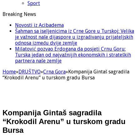
Sport
Breaking News
Novosti iz Acibadema
Šahman sa iseljenicima iz Crne Gore u Turskoj: Velika
je važnost naše dijaspore u izgrađivanju prijateljskih
odnosa između dvije zemlje
Milatović pozvao Erdogana da posjeti Crnu Goru:
Turska jedan od najvažnijih ekonomskih i strateških
partnera naše zemlje
Home
»
DRUŠTVO
»
Crna Gora
»
Kompanija Gintaš sagradila
“Krokodil Arenu” u turskom gradu Bursa
Kompanija Gintaš sagradila
“Krokodil Arenu” u turskom gradu
Bursa