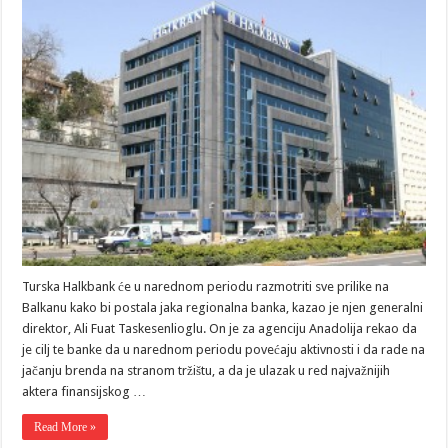
Turska Halkbank će u narednom periodu razmotriti sve prilike na
Balkanu kako bi postala jaka regionalna banka, kazao je njen generalni
direktor, Ali Fuat Taskesenlioglu. On je za agenciju Anadolija rekao da
je cilj te banke da u narednom periodu povećaju aktivnosti i da rade na
jačanju brenda na stranom tržištu, a da je ulazak u red najvažnijih
aktera finansijskog …
Read More »