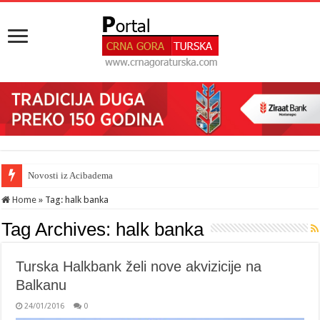
Novosti iz Acibadema
Home
»
Tag:
halk banka
Tag Archives:
halk banka
Turska Halkbank želi nove akvizicije na
Balkanu
24/01/2016
0