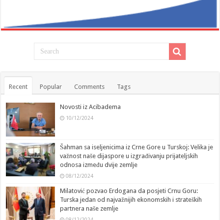
Recent
Popular
Comments
Tags
Novosti iz Acibadema
10/12/2024
Šahman sa iseljenicima iz Crne Gore u Turskoj: Velika je
važnost naše dijaspore u izgrađivanju prijateljskih
odnosa između dvije zemlje
08/12/2024
Milatović pozvao Erdogana da posjeti Crnu Goru:
Turska jedan od najvažnijih ekonomskih i strateških
partnera naše zemlje
08/12/2024