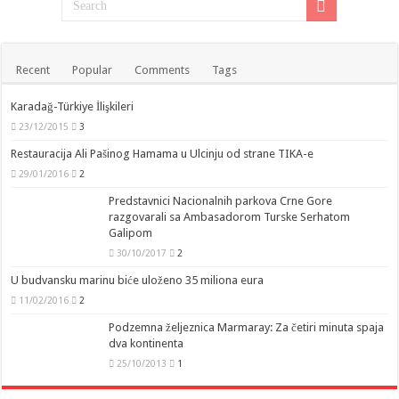
Recent
Popular
Comments
Tags
Karadağ-Türkiye İlişkileri
23/12/2015
3
Restauracija Ali Pašinog Hamama u Ulcinju od strane TIKA-e
29/01/2016
2
Predstavnici Nacionalnih parkova Crne Gore
razgovarali sa Ambasadorom Turske Serhatom
Galipom
30/10/2017
2
U budvansku marinu biće uloženo 35 miliona eura
11/02/2016
2
Podzemna željeznica Marmaray: Za četiri minuta spaja
dva kontinenta
25/10/2013
1