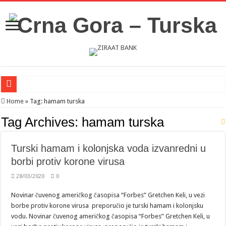
Novosti iz Acibadema
Home
»
Tag:
hamam turska
Šahman sa iseljenicima iz Crne Gore u Turskoj: Velika je važnost naše dijaspore 
Tag Archives:
hamam turska
Milatović pozvao Erdogana da posjeti Crnu Goru: Turska jedan od najvažnijih ek
Turski hamam i kolonjska voda izvanredni u
borbi protiv korone virusa
28/03/2020
0
Novinar čuvenog američkog časopisa “Forbes” Gretchen Keli, u vezi
borbe protiv korone virusa preporučio je turski hamam i kolonjsku
vodu. Novinar čuvenog američkog časopisa “Forbes” Gretchen Keli, u