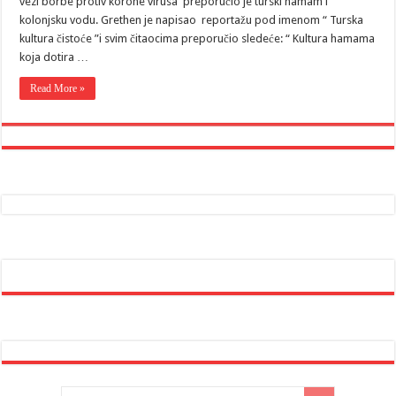
vezi borbe protiv korone virusa preporučio je turski hamam i
kolonjsku vodu. Grethen je napisao reportažu pod imenom “ Turska
kultura čistoće ”i svim čitaocima preporučio sledeće: “ Kultura hamama
koja dotira …
Read More »