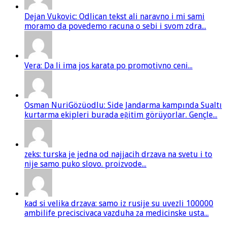
Dejan Vukovic: Odlican tekst ali naravno i mi sami
moramo da povedemo racuna o sebi i svom zdra...
Vera: Da li ima jos karata po promotivno ceni...
Osman NuriGözüodlu: Side Jandarma kampında Sualtı
kurtarma ekipleri burada eğitim görüyorlar. Gençle...
zeks: turska je jedna od najjacih drzava na svetu i to
nije samo puko slovo. proizvode...
kad si velika drzava: samo iz rusije su uvezli 100000
ambilife preciscivaca vazduha za medicinske usta...