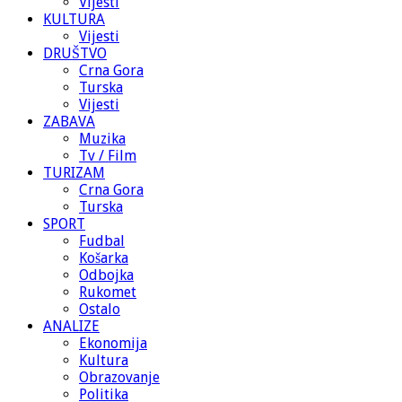
Vijesti
KULTURA
Vijesti
DRUŠTVO
Crna Gora
Turska
Vijesti
ZABAVA
Muzika
Tv / Film
TURIZAM
Crna Gora
Turska
SPORT
Fudbal
Košarka
Odbojka
Rukomet
Ostalo
ANALIZE
Ekonomija
Kultura
Obrazovanje
Politika