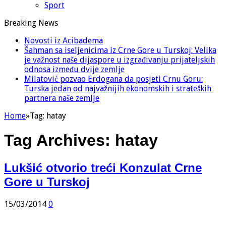
Sport
Breaking News
Novosti iz Acibadema
Šahman sa iseljenicima iz Crne Gore u Turskoj: Velika
je važnost naše dijaspore u izgrađivanju prijateljskih
odnosa između dvije zemlje
Milatović pozvao Erdogana da posjeti Crnu Goru:
Turska jedan od najvažnijih ekonomskih i strateških
partnera naše zemlje
Home
»
Tag:
hatay
Tag Archives:
hatay
Lukšić otvorio treći Konzulat Crne
Gore u Turskoj
15/03/2014
0