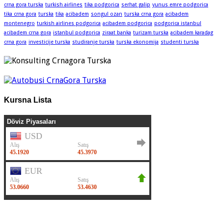
crna gora turska
turkish airlines
tika podgorica
serhat galip
yunus emre podgorica
tika crna gora
turska
tika
acibadem
songul ozan
turska crna gora
acibadem
montenegro
turkish airlines podgorica
acibadem podgorica
podgorica istanbul
acibadem crna gora
istanbul podgorica
ziraat banka
turizam turska
acibadem karadag
crna gora
investicije turska
studiranje turska
turska ekonomija
studenti turska
Kursna Lista