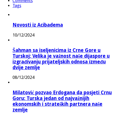
Comments
Tags
Novosti iz Acibadema
10/12/2024
Šahman sa iseljenicima iz Crne Gore u
Turskoj: Velika je važnost naše dijaspore u
izgrađivanju prijateljskih odnosa između
dvije zemlje
08/12/2024
Milatović pozvao Erdogana da posjeti Crnu
Goru: Turska jedan od najvažnijih
ekonomskih i strateških partnera naše
zemlje