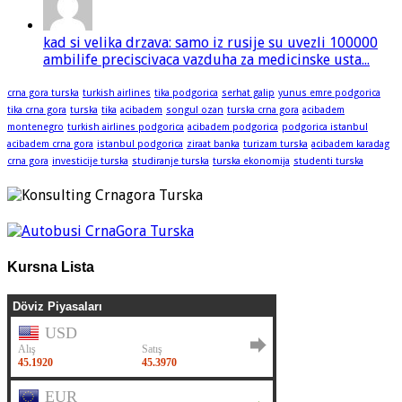
kad si velika drzava: samo iz rusije su uvezli 100000
ambilife preciscivaca vazduha za medicinske usta...
crna gora turska
turkish airlines
tika podgorica
serhat galip
yunus emre podgorica
tika crna gora
turska
tika
acibadem
songul ozan
turska crna gora
acibadem
montenegro
turkish airlines podgorica
acibadem podgorica
podgorica istanbul
acibadem crna gora
istanbul podgorica
ziraat banka
turizam turska
acibadem karadag
crna gora
investicije turska
studiranje turska
turska ekonomija
studenti turska
Kursna Lista