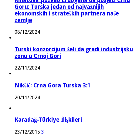
Milatović pozvao Erdogana da posjeti Crnu
Goru: Turska jedan od najvažnijih
ekonomskih i strateških partnera naše
zemlje
08/12/2024
Turski konzorcijum želi da gradi industrijsku
zonu u Crnoj Gori
22/11/2024
Nikšić: Crna Gora Turska 3:1
20/11/2024
Karadağ-Türkiye İlişkileri
23/12/2015
3