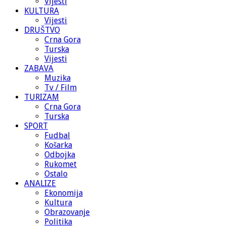
Vijesti
KULTURA
Vijesti
DRUŠTVO
Crna Gora
Turska
Vijesti
ZABAVA
Muzika
Tv / Film
TURIZAM
Crna Gora
Turska
SPORT
Fudbal
Košarka
Odbojka
Rukomet
Ostalo
ANALIZE
Ekonomija
Kultura
Obrazovanje
Politika