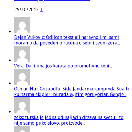
25/10/2013
1
Dejan Vukovic: Odlican tekst ali naravno i mi sami
moramo da povedemo racuna o sebi i svom zdra...
Vera: Da li ima jos karata po promotivno ceni...
Osman NuriGözüodlu: Side Jandarma kampında Sualtı
kurtarma ekipleri burada eğitim görüyorlar. Gençle...
zeks: turska je jedna od najjacih drzava na svetu i to
nije samo puko slovo. proizvode...