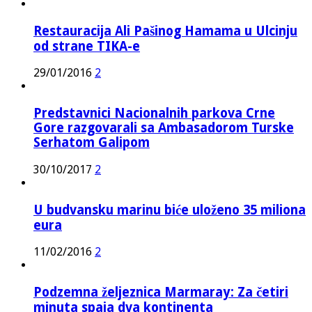
Restauracija Ali Pašinog Hamama u Ulcinju
od strane TIKA-e
29/01/2016
2
Predstavnici Nacionalnih parkova Crne
Gore razgovarali sa Ambasadorom Turske
Serhatom Galipom
30/10/2017
2
U budvansku marinu biće uloženo 35 miliona
eura
11/02/2016
2
Podzemna željeznica Marmaray: Za četiri
minuta spaja dva kontinenta