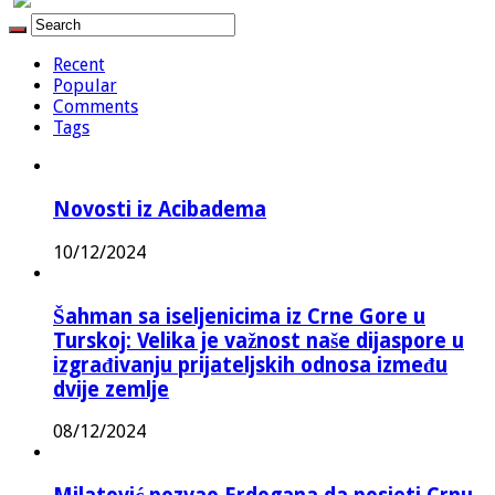
Recent
Popular
Comments
Tags
Novosti iz Acibadema
10/12/2024
Šahman sa iseljenicima iz Crne Gore u
Turskoj: Velika je važnost naše dijaspore u
izgrađivanju prijateljskih odnosa između
dvije zemlje
08/12/2024