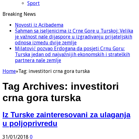
Sport
Breaking News
Novosti iz Acibadema
Šahman sa iseljenicima iz Crne Gore u Turskoj: Velika
je važnost naše dijaspore u izgrađivanju prijateljskih
odnosa između dvije zemlje
Milatović pozvao Erdogana da posjeti Crnu Goru:
Turska jedan od najvažnijih ekonomskih i strateških
partnera naše zemlje
Home
»
Tag:
investitori crna gora turska
Tag Archives:
investitori
crna gora turska
Iz Turske zainteresovani za ulaganja
u poljoprivredu
31/01/2018
0