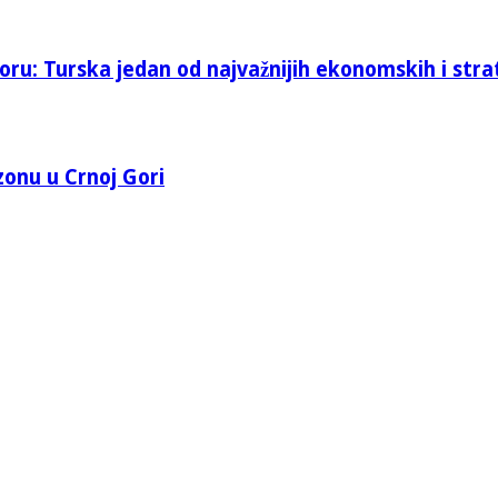
oru: Turska jedan od najvažnijih ekonomskih i stra
 zonu u Crnoj Gori