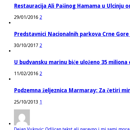
Restauracija Ali Pašinog Hamama u Ulcinju o
29/01/2016
2
Predstavnici Nacionalnih parkova Crne Gor
30/10/2017
2
U budvansku marinu biće uloženo 35 miliona 
11/02/2016
2
Podzemna željeznica Marmaray: Za četiri mi
25/10/2013
1
Dejan Vukovic: Odlican tekst ali naravno i mi sami mor