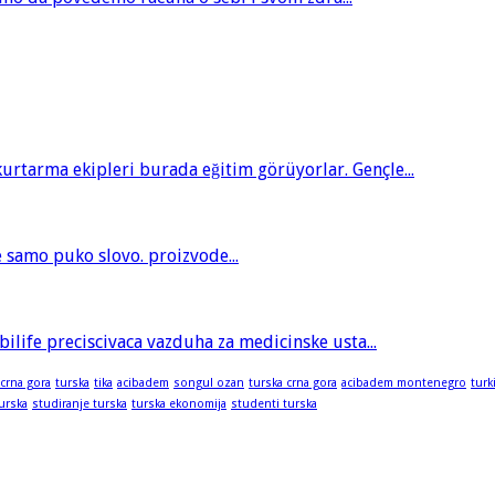
tarma ekipleri burada eğitim görüyorlar. Gençle...
je samo puko slovo. proizvode...
bilife preciscivaca vazduha za medicinske usta...
 crna gora
turska
tika
acibadem
songul ozan
turska crna gora
acibadem montenegro
turk
turska
studiranje turska
turska ekonomija
studenti turska