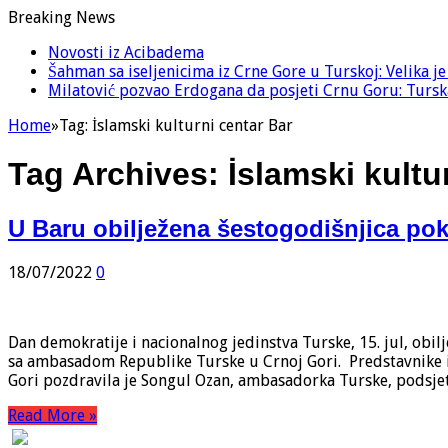
Breaking News
Novosti iz Acibadema
Šahman sa iseljenicima iz Crne Gore u Turskoj: Velika j
Milatović pozvao Erdogana da posjeti Crnu Goru: Turska
Home
»
Tag:
İslamski kulturni centar Bar
Tag Archives:
İslamski kultu
U Baru obilježena šestogodišnjica po
18/07/2022
0
Dan demokratije i nacionalnog jedinstva Turske, 15. jul, ob
sa ambasadom Republike Turske u Crnoj Gori. Predstavnike in
Gori pozdravila je Songul Ozan, ambasadorka Turske, podsjet
Read More »