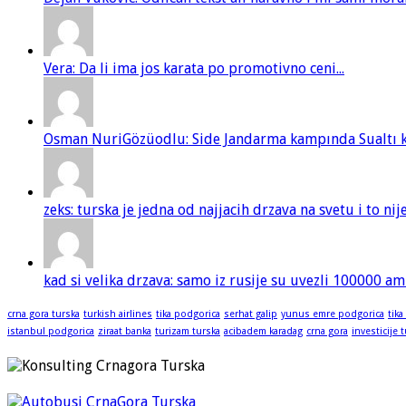
Vera: Da li ima jos karata po promotivno ceni...
Osman NuriGözüodlu: Side Jandarma kampında Sualtı kur
zeks: turska je jedna od najjacih drzava na svetu i to ni
kad si velika drzava: samo iz rusije su uvezli 100000 am
crna gora turska
turkish airlines
tika podgorica
serhat galip
yunus emre podgorica
tika
istanbul podgorica
ziraat banka
turizam turska
acibadem karadag
crna gora
investicije 