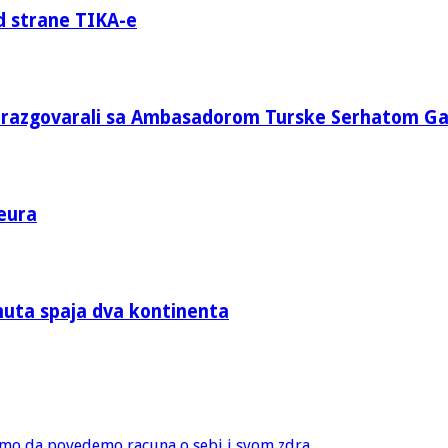
d strane TIKA-e
e razgovarali sa Ambasadorom Turske Serhatom G
eura
nuta spaja dva kontinenta
amo da povedemo racuna o sebi i svom zdra...