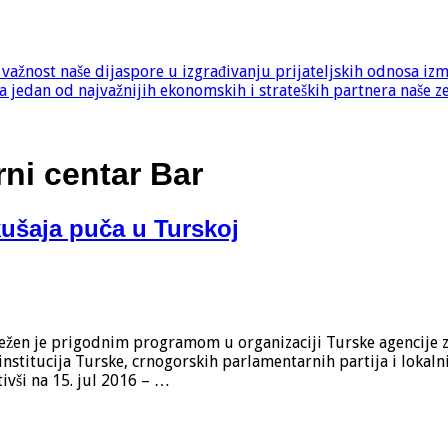
e važnost naše dijaspore u izgrađivanju prijateljskih odnosa iz
 jedan od najvažnijih ekonomskih i strateških partnera naše z
rni centar Bar
kušaja puča u Turskoj
ilježen je prigodnim programom u organizaciji Turske agencije
stitucija Turske, crnogorskih parlamentarnih partija i lokaln
ivši na 15. jul 2016 – …