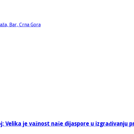
: Velika je važnost naše dijaspore u izgrađivanju p