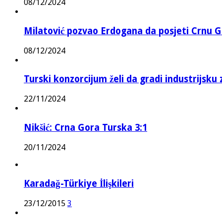
08/12/2024
Milatović pozvao Erdogana da posjeti Crnu G
08/12/2024
Turski konzorcijum želi da gradi industrijsku
22/11/2024
Nikšić: Crna Gora Turska 3:1
20/11/2024
Karadağ-Türkiye İlişkileri
23/12/2015
3