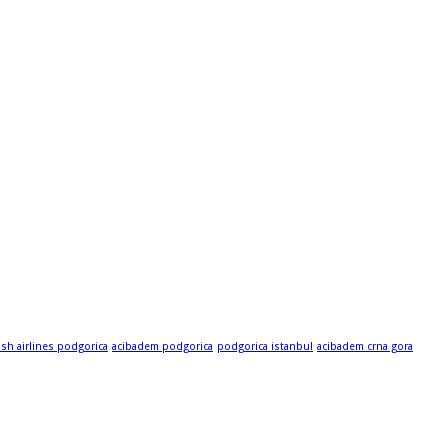
ish airlines podgorica
acibadem podgorica
podgorica istanbul
acibadem crna gora