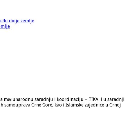
među dvije zemlje
emlje
 za međunarodnu saradnju i koordinaciju – TIKA i u saradnji
ih samouprava Crne Gore, kao i Islamske zajednice u Crnoj