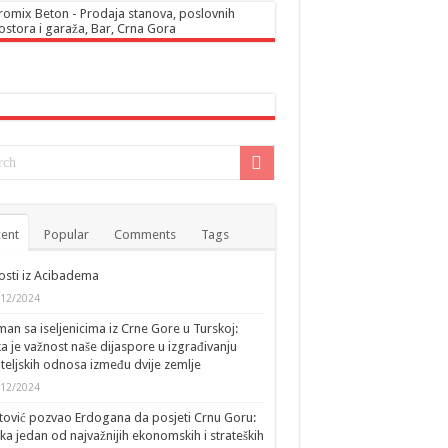
ent
Popular
Comments
Tags
sti iz Acibadema
/12/2024
an sa iseljenicima iz Crne Gore u Turskoj:
ka je važnost naše dijaspore u izgrađivanju
ateljskih odnosa između dvije zemlje
/12/2024
tović pozvao Erdogana da posjeti Crnu Goru:
ka jedan od najvažnijih ekonomskih i strateških