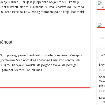
đenje u Izmiru, Karšijaka je opet bila bolja u meču u kome je
ni su krenuli dobro, u 3. minutu su imali vođstvo od 9:5 i tada
2:0 i preokreće na 17:9. Od tog momenta pa do kraja, izabranici
ućnosti
Rec
79. To je drugi poraz Plavih, nakon startnog minusa u Ventspilsu.
 protivnika. Sredinom druge četvrtine kada smo kontrolisali
Novo
su igrači Karšijake iskoristili da pogode trojke, da postignu
 drugom poluvremenu oni su imali …
10
Šahm
Veli
prij
08
Mila
Turs