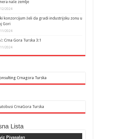
nera naše zemlje
/12/2024
ki konzorcijum želi da gradi industrijsku zonu u
j Gori
/11/2024
ić: Crna Gora Turska 3:1
/11/2024
sna Lista