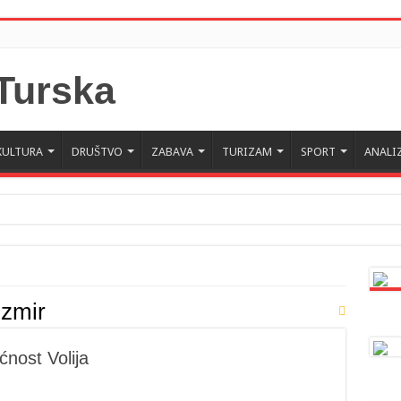
KULTURA
DRUŠTVO
ZABAVA
TURIZAM
SPORT
ANALI
izmir
ćnost Volija