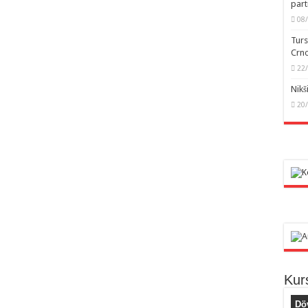
part
08
Turs
Crno
22
Nikš
20
Kur