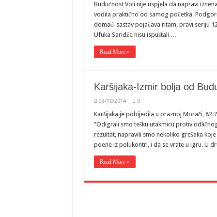
Budućnost Voli nije uspjela da napravi iznena
vodila praktično od samog početka. Podgoriča
domaći sastav pojačava ritam, pravi seriju 1
Ufuka Saridže nisu ispuštali …
Read More »
Karšijaka-Izmir bolja od Bud
23/10/2014
0
Karšijaka je pobijedila u praznoj Morači, 82:
”Odigrali smo tešku utakmicu protiv odličnog
rezultat, napravili smo nekoliko grešaka koje 
poene iz polukontri, i da se vrate u igru. U
Read More »