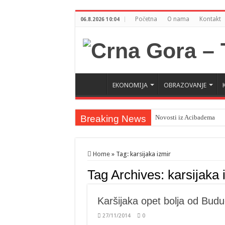
Početna
O nama
Kontakt
06.8.2026 10:04
EKONOMIJA
OBRAZOVANJE
Breaking News
Novosti iz Acibadema
Home
»
Tag:
karsijaka izmir
Tag Archives:
karsijaka 
Karšijaka opet bolja od Budu
27/11/2014
0