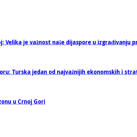
: Velika je važnost naše dijaspore u izgrađivanju p
oru: Turska jedan od najvažnijih ekonomskih i stra
 zonu u Crnoj Gori