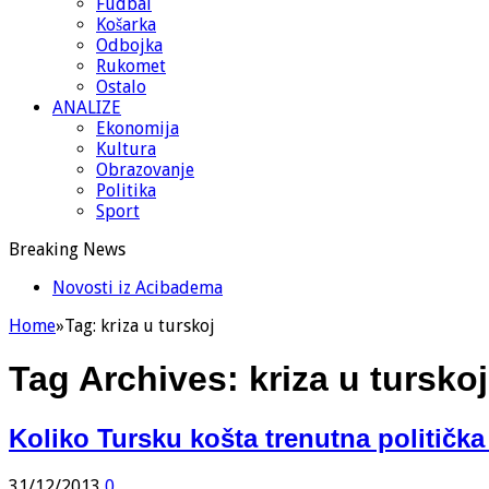
Fudbal
Košarka
Odbojka
Rukomet
Ostalo
ANALIZE
Ekonomija
Kultura
Obrazovanje
Politika
Sport
Breaking News
Novosti iz Acibadema
Home
»
Tag:
kriza u turskoj
Tag Archives:
kriza u turskoj
Koliko Tursku košta trenutna politička
31/12/2013
0