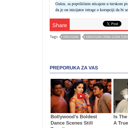
Gulen, sa popriličnim uticajem u turskom pr
da je on inicijator istrage o korupciji da bi 
Share
Tags
ERDOGAN
ERDOGAN CRNA GORA TUR