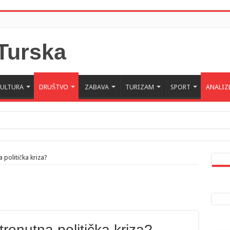
KULTURA
DRUŠTVO
ZABAVA
TURIZAM
SPORT
ANALIZ
 Crne Gore u Turskoj: Velika je važnost naše dijaspore u izgrađivanju prijateljski
a da posjeti Crnu Goru: Turska jedan od najvažnijih ekonomskih i strateških part
 politička kriza?
trenutna politička kriza?