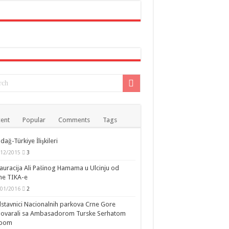
ent
Popular
Comments
Tags
dağ-Türkiye İlişkileri
/12/2015
3
auracija Ali Pašinog Hamama u Ulcinju od
ne TIKA-e
/01/2016
2
stavnici Nacionalnih parkova Crne Gore
govarali sa Ambasadorom Turske Serhatom
ipom