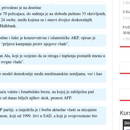
30
, privedeno je na desetine
U bu
e 70 policajaca, do suđenja je na slobodu pušteno 33 okrivljenih,
11
e 24 osobe, među kojima su i sinovi dvojice doskorašnjih
 Halkbank.
Podz
spaj
ine i lider je konzervativne i islamističke AKP, opisao je
25
o “prljavu kampanju protiv njegove vlade”.
an Ala, koji je ocijenio da su istraga i hapšenja poznatih imena u
 svrgne vlada”.
kao model demokratije među muslimanskim zemljama, već i kao
aću valutu i Istanbulsku berzu, na kojoj je zabilježen pad
se od danas bilježi njihov skok, prenosi AFP.
 partiji, a iznjedrila je i borbu aktuelne vlasti sa uticajnim
Kur
om, koji od 1999. živi u SAD, a koji je svojevremeno bio