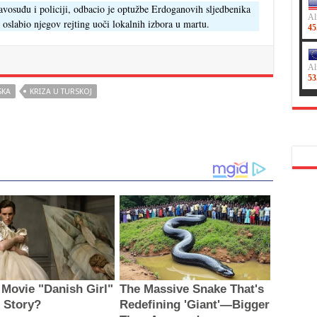
avosuđu i policiji, odbacio je optužbe Erdoganovih sljedbenika
se oslabio njegov rejting uoči lokalnih izbora u martu.
SKA
KRIZA U TURSKOJ