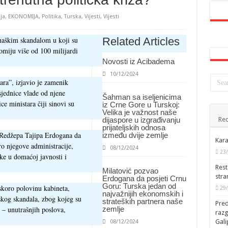
ja
,
EKONOMIJA
,
Politika
,
Turska
,
Vijesti
,
Vijesti
onaškim skandalom u koji su
Related Articles
nomiju više od 100 milijardi
Novosti iz Acibadema
10/12/2024
ara”, izjavio je zamenik
sjednice vlade od njene
Šahman sa iseljenicima
ce ministara čiji sinovi su
iz Crne Gore u Turskoj:
Velika je važnost naše
dijaspore u izgrađivanju
Rec
prijateljskih odnosa
a Redžepa Tajipa Erdogana da
između dvije zemlje
Kara
ro njegove administracije,
08/12/2024
23
ke u domaćoj javnosti i
Rest
Milatović pozvao
stra
Erdogana da posjeti Crnu
Goru: Turska jedan od
 skoro polovinu kabineta,
29
najvažnijih ekonomskih i
skog skandala, zbog kojeg su
strateških partnera naše
Pred
a – unutrašnjih poslova,
zemlje
raz
Gal
08/12/2024