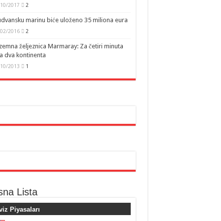
/10/2017
2
dvansku marinu biće uloženo 35 miliona eura
/02/2016
2
emna željeznica Marmaray: Za četiri minuta
a dva kontinenta
/10/2013
1
sna Lista