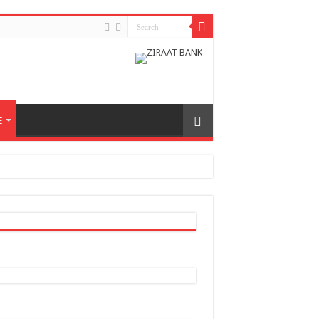
E
h odnosa između dvije zemlje
nera naše zemlje