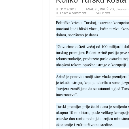
31/12/2013
ANALIZE
,
DRUŠTVO
,
Ekonomi
Leave a comment
540 Views
Politička kriza u Turskoj, izazvana korupci
umešani ljudi bliski vlasti, košta tursku eko
dolara, saopšteno je danas.
“Govorimo o šteti većoj od 100 milijardi dol
turskog premijera Bulent Arinč poslije prve 
rekonstrunkcije, preduzete posle ostavke troji
uhapšeni tokom opsežne istrage o korupciji.
Arinč je ponovio raniji stav vlade premijer
je tekuća istraga, koja je udarila u samo jezg
“zavjera zamišljena da se zatamni ugled Turs
inostranstvu”.
Turski premijer prije četiri dana je smijenio
ukupno 10 ministara, posle velikog korupcij
ostavke dan ranije podnijela trojica ministar
ekonomije i zaštite životne sredine.