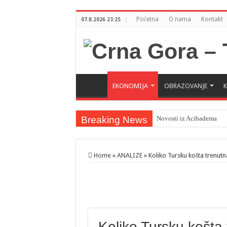
Početna
O nama
Kontakt
07.8.2026 23:25
EKONOMIJA
OBRAZOVANJE
Breaking News
Novosti iz Acibadema
Šahman sa iseljenicima iz
Milatović pozvao Erdogan
Home
»
ANALIZE
»
Koliko Tursku košta trenutna
Koliko Tursku košta 