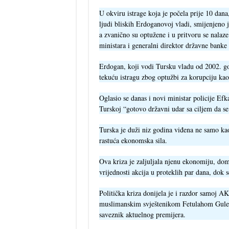
U okviru istrage koja je počela prije 10 dana
ljudi bliskih Erdoganovoj vladi, smijenjeno j
a zvanično su optužene i u pritvoru se nalaz
ministara i generalni direktor državne banke
Erdogan, koji vodi Tursku vladu od 2002. god
tekuću istragu zbog optužbi za korupciju ka
Oglasio se danas i novi ministar policije Efk
Turskoj “gotovo državni udar sa ciljem da se
Turska je duži niz godina viđena ne samo 
rastuća ekonomska sila.
Ova kriza je zaljuljala njenu ekonomiju, dom
vrijednosti akcija u proteklih par dana, dok 
Politička kriza donijela je i razdor samoj AKP
muslimanskim svještenikom Fetulahom Gulen
saveznik aktuelnog premijera.