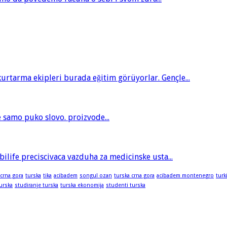
tarma ekipleri burada eğitim görüyorlar. Gençle...
je samo puko slovo. proizvode...
bilife preciscivaca vazduha za medicinske usta...
 crna gora
turska
tika
acibadem
songul ozan
turska crna gora
acibadem montenegro
turk
turska
studiranje turska
turska ekonomija
studenti turska