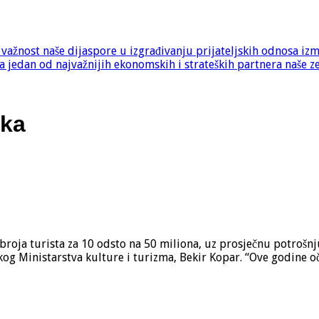
e važnost naše dijaspore u izgrađivanju prijateljskih odnosa iz
 jedan od najvažnijih ekonomskih i strateških partnera naše z
ska
 broja turista za 10 odsto na 50 miliona, uz prosječnu potrošn
kog Ministarstva kulture i turizma, Bekir Kopar. “Ove godine o