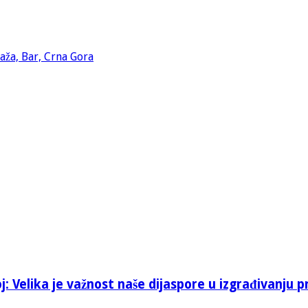
: Velika je važnost naše dijaspore u izgrađivanju p