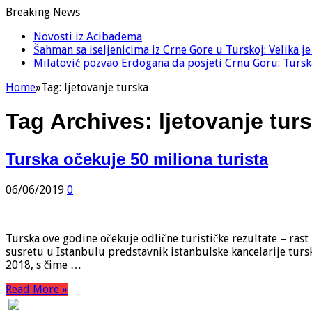
Breaking News
Novosti iz Acibadema
Šahman sa iseljenicima iz Crne Gore u Turskoj: Velika j
Milatović pozvao Erdogana da posjeti Crnu Goru: Turska
Home
»
Tag:
ljetovanje turska
Tag Archives:
ljetovanje tur
Turska očekuje 50 miliona turista
06/06/2019
0
Turska ove godine očekuje odlične turističke rezultate – rast
susretu u Istanbulu predstavnik istanbulske kancelarije turs
2018, s čime …
Read More »