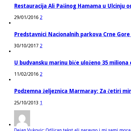
Restauracija Ali Pašinog Hamama u Ulcinju o
29/01/2016
2
Predstavnici Nacionalnih parkova Crne Gor
30/10/2017
2
U budvansku marinu biće uloženo 35 miliona 
11/02/2016
2
Podzemna željeznica Marmaray: Za četiri mi
25/10/2013
1
Dejan Vukovic: Odlican tekst ali naravno i mi sami mor