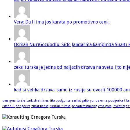
Vera: Da li ima jos karata po promotivno ceni...
Osman NuriGözüodlu: Side Jandarma kampında Sualtı kur
zeks: turska je jedna od najjacih drzava na svetu i to ni
kad si velika drzava: samo iz rusije su uvezli 100000 am
crna gora turska
turkish airlines
tika podgorica
serhat galip
yunus emre podgorica
tika
istanbul podgorica
ziraat banka
turizam turska
acibadem karadag
crna gora
investicije 