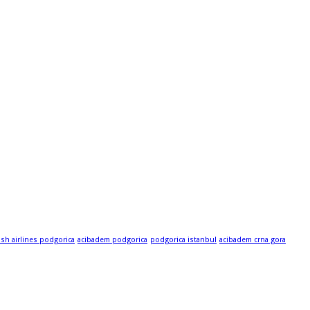
ish airlines podgorica
acibadem podgorica
podgorica istanbul
acibadem crna gora