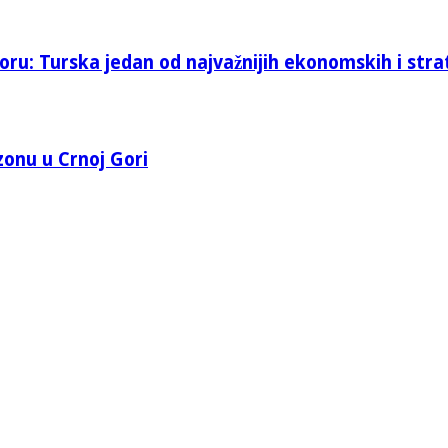
oru: Turska jedan od najvažnijih ekonomskih i stra
 zonu u Crnoj Gori