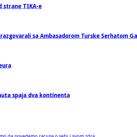
d strane TIKA-e
e razgovarali sa Ambasadorom Turske Serhatom G
eura
nuta spaja dva kontinenta
amo da povedemo racuna o sebi i svom zdra...