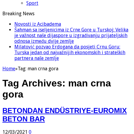
Sport
Breaking News
Novosti iz Acibadema
Šahman sa iseljenicima iz Crne Gore u Turskoj: Velika
je važnost naše dijaspore u izgrađivanju prijateljskih
odnosa između dvije zemlje
Milatović pozvao Erdogana da posjeti Crnu Goru:
Turska jedan od najvažnijih ekonomskih i strateških
partnera naše zemlje
Home
»
Tag:
man crna gora
Tag Archives:
man crna
gora
BETONDAN ENDÜSTRIYE-EUROMIX
BETON BAR
12/03/2021
0