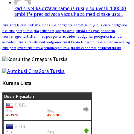
kad si velika drzava: samo iz rusije su uvezli 100000
ambilife preciscivaca vazduha za medicinske usta...
crna gora turska
turkish airlines
tika podgorica
serhat galip
yunus emre podgorica
tika crna gora
turska
tika
acibadem
songul ozan
turska crna gora
acibadem
montenegro
turkish airlines podgorica
acibadem podgorica
podgorica istanbul
acibadem crna gora
istanbul podgorica
ziraat banka
turizam turska
acibadem karadag
crna gora
investicije turska
studiranje turska
turska ekonomija
studenti turska
Kursna Lista