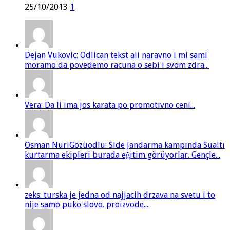
25/10/2013
1
Dejan Vukovic: Odlican tekst ali naravno i mi sami
moramo da povedemo racuna o sebi i svom zdra...
Vera: Da li ima jos karata po promotivno ceni...
Osman NuriGözüodlu: Side Jandarma kampında Sualtı
kurtarma ekipleri burada eğitim görüyorlar. Gençle...
zeks: turska je jedna od najjacih drzava na svetu i to
nije samo puko slovo. proizvode...