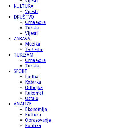
Vijesti
KULTURA
Vijesti
DRUŠTVO
Crna Gora
Turska
Vijesti
ZABAVA
Muzika
Tv / Film
TURIZAM
Crna Gora
Turska
SPORT
Fudbal
Košarka
Odbojka
Rukomet
Ostalo
ANALIZE
Ekonomija
Kultura
Obrazovanje
Politika