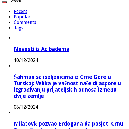
Recent
Popular
Comments
Tags
Novosti iz Acibadema
10/12/2024
Šahman sa iseljenicima iz Crne Gore u
Turskoj: Velika je važnost naše dijaspore u
izgrađivanju prijateljskih odnosa između
dvije zemlje
08/12/2024
Milatović pozvao Erdogana da posjeti Crnu