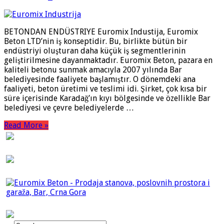
BETONDAN ENDÜSTRIYE Euromix Industija, Euromix
Beton LTD’nin iş konseptidir. Bu, birlikte bütün bir
endüstriyi oluşturan daha küçük iş segmentlerinin
geliştirilmesine dayanmaktadır. Euromix Beton, pazara en
kaliteli betonu sunmak amacıyla 2007 yılında Bar
belediyesinde faaliyete başlamıştır. O dönemdeki ana
faaliyeti, beton üretimi ve teslimi idi. Şirket, çok kısa bir
süre içerisinde Karadağ’ın kıyı bölgesinde ve özellikle Bar
belediyesi ve çevre belediyelerde …
Read More »