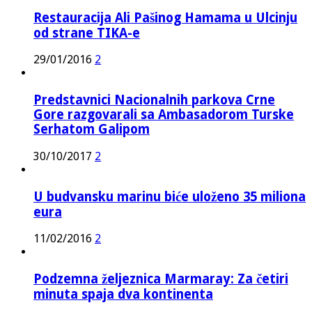
Restauracija Ali Pašinog Hamama u Ulcinju
od strane TIKA-e
29/01/2016
2
Predstavnici Nacionalnih parkova Crne
Gore razgovarali sa Ambasadorom Turske
Serhatom Galipom
30/10/2017
2
U budvansku marinu biće uloženo 35 miliona
eura
11/02/2016
2
Podzemna željeznica Marmaray: Za četiri
minuta spaja dva kontinenta