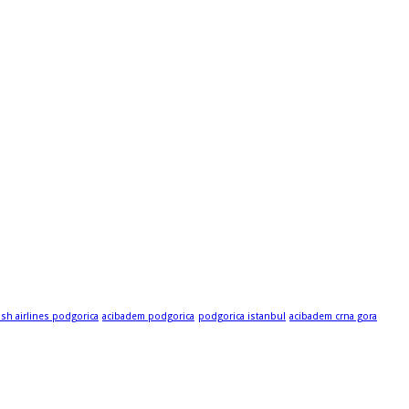
ish airlines podgorica
acibadem podgorica
podgorica istanbul
acibadem crna gora