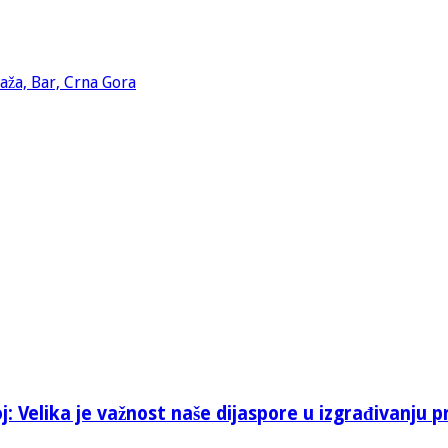
: Velika je važnost naše dijaspore u izgrađivanju p