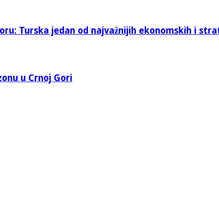
oru: Turska jedan od najvažnijih ekonomskih i stra
 zonu u Crnoj Gori