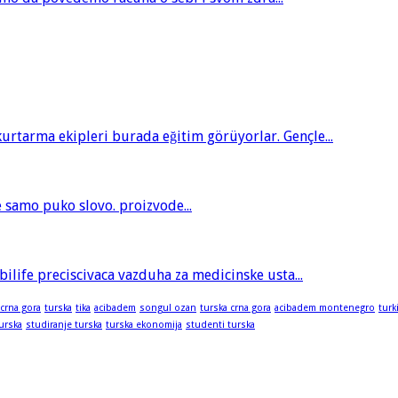
tarma ekipleri burada eğitim görüyorlar. Gençle...
je samo puko slovo. proizvode...
bilife preciscivaca vazduha za medicinske usta...
 crna gora
turska
tika
acibadem
songul ozan
turska crna gora
acibadem montenegro
turk
turska
studiranje turska
turska ekonomija
studenti turska