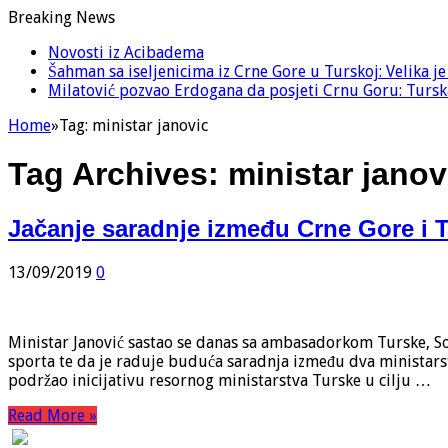
Breaking News
Novosti iz Acibadema
Šahman sa iseljenicima iz Crne Gore u Turskoj: Velika j
Milatović pozvao Erdogana da posjeti Crnu Goru: Turska
Home
»
Tag:
ministar janovic
Tag Archives:
ministar janov
Jačanje saradnje između Crne Gore i 
13/09/2019
0
Ministar Janović sastao se danas sa ambasadorkom Turske, S
sporta te da je raduje buduća saradnja između dva ministarstv
podržao inicijativu resornog ministarstva Turske u cilju …
Read More »