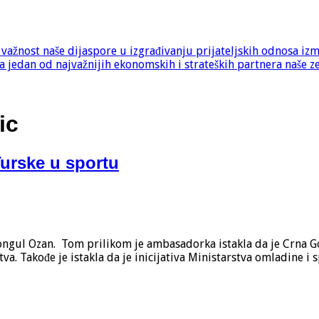
e važnost naše dijaspore u izgrađivanju prijateljskih odnosa iz
 jedan od najvažnijih ekonomskih i strateških partnera naše z
ic
Turske u sportu
ongul Ozan. Tom prilikom je ambasadorka istakla da je Crna 
a. Takođe je istakla da je inicijativa Ministarstva omladine i 