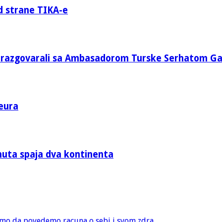
d strane TIKA-e
e razgovarali sa Ambasadorom Turske Serhatom G
eura
nuta spaja dva kontinenta
amo da povedemo racuna o sebi i svom zdra...