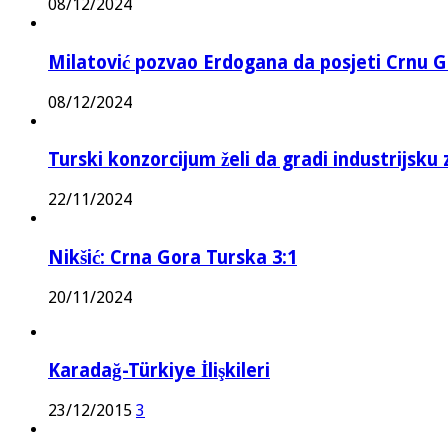
08/12/2024
Milatović pozvao Erdogana da posjeti Crnu G
08/12/2024
Turski konzorcijum želi da gradi industrijsku
22/11/2024
Nikšić: Crna Gora Turska 3:1
20/11/2024
Karadağ-Türkiye İlişkileri
23/12/2015
3