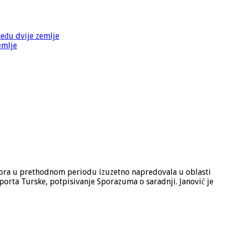
među dvije zemlje
emlje
Gora u prethodnom periodu izuzetno napredovala u oblasti
sporta Turske, potpisivanje Sporazuma o saradnji. Janović je