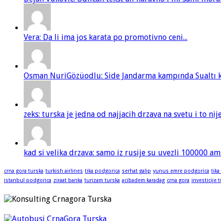
Vera: Da li ima jos karata po promotivno ceni...
Osman NuriGözüodlu: Side Jandarma kampında Sualtı kur
zeks: turska je jedna od najjacih drzava na svetu i to ni
kad si velika drzava: samo iz rusije su uvezli 100000 am
crna gora turska
turkish airlines
tika podgorica
serhat galip
yunus emre podgorica
tika
istanbul podgorica
ziraat banka
turizam turska
acibadem karadag
crna gora
investicije 