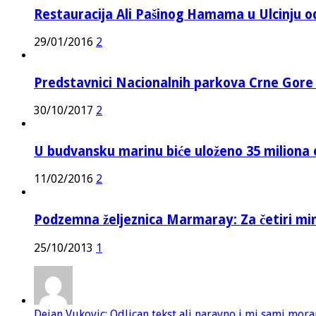
Restauracija Ali Pašinog Hamama u Ulcinju o
29/01/2016
2
Predstavnici Nacionalnih parkova Crne Gor
30/10/2017
2
U budvansku marinu biće uloženo 35 miliona 
11/02/2016
2
Podzemna željeznica Marmaray: Za četiri mi
25/10/2013
1
Dejan Vukovic: Odlican tekst ali naravno i mi sami mor