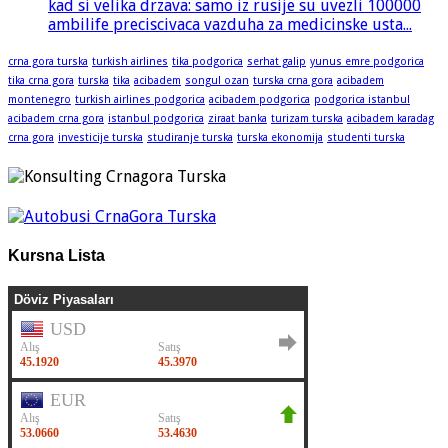
kad si velika drzava: samo iz rusije su uvezli 100000
ambilife preciscivaca vazduha za medicinske usta...
crna gora turska
turkish airlines
tika podgorica
serhat galip
yunus emre podgorica
tika crna gora
turska
tika
acibadem
songul ozan
turska crna gora
acibadem
montenegro
turkish airlines podgorica
acibadem podgorica
podgorica istanbul
acibadem crna gora
istanbul podgorica
ziraat banka
turizam turska
acibadem karadag
crna gora
investicije turska
studiranje turska
turska ekonomija
studenti turska
Kursna Lista