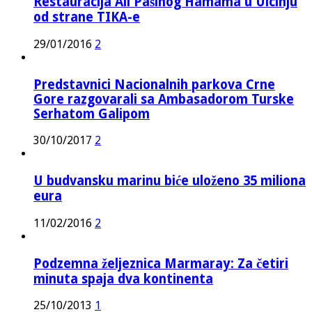
Restauracija Ali Pašinog Hamama u Ulcinju
od strane TIKA-e
29/01/2016
2
Predstavnici Nacionalnih parkova Crne
Gore razgovarali sa Ambasadorom Turske
Serhatom Galipom
30/10/2017
2
U budvansku marinu biće uloženo 35 miliona
eura
11/02/2016
2
Podzemna željeznica Marmaray: Za četiri
minuta spaja dva kontinenta
25/10/2013
1