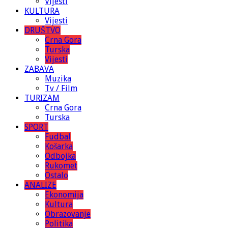
Vijesti
KULTURA
Vijesti
DRUŠTVO
Crna Gora
Turska
Vijesti
ZABAVA
Muzika
Tv / Film
TURIZAM
Crna Gora
Turska
SPORT
Fudbal
Košarka
Odbojka
Rukomet
Ostalo
ANALIZE
Ekonomija
Kultura
Obrazovanje
Politika