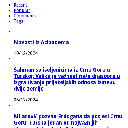
Recent
Popular
Comments
Tags
Novosti iz Acibadema
10/12/2024
Šahman sa iseljenicima iz Crne Gore u
Turskoj: Velika je važnost naše dijaspore u
izgrađivanju prijateljskih odnosa između
dvije zemlje
08/12/2024
Milatović pozvao Erdogana da posjeti Crnu
Goru: Turska jedan od najvažnijih