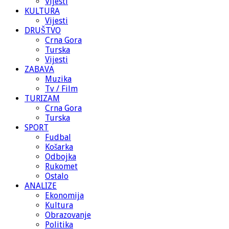
Vijesti
KULTURA
Vijesti
DRUŠTVO
Crna Gora
Turska
Vijesti
ZABAVA
Muzika
Tv / Film
TURIZAM
Crna Gora
Turska
SPORT
Fudbal
Košarka
Odbojka
Rukomet
Ostalo
ANALIZE
Ekonomija
Kultura
Obrazovanje
Politika