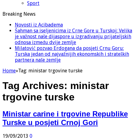
Sport
Breaking News
Novosti iz Acibadema
Šahman sa iseljenicima iz Crne Gore u Turskoj: Velika
je važnost naše dijaspore u izgrađivanju prijateljskih
odnosa između dvije zemlje
Milatović pozvao Erdogana da posjeti Crnu Goru:
Turska jedan od najvažnijih ekonomskih i strateških
partnera naše zemlje
Home
»
Tag:
ministar trgovine turske
Tag Archives:
ministar
trgovine turske
Ministar carine i trgovine Republike
Turske u posjeti Crnoj Gori
19/09/2013
0