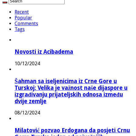
Recent
Popular
Comments
Tags
Novosti iz Acibadema
10/12/2024
Šahman sa iseljenicima iz Crne Gore u
Turskoj: Velika je važnost naše dijaspore u
izgrađivanju prijateljskih odnosa između
dvije zemlje
08/12/2024
Milatović pozvao Erdogana da posjeti Crnu