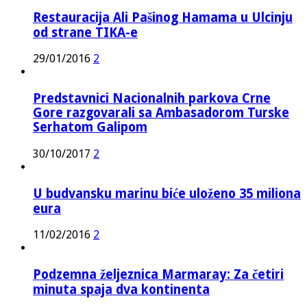
Restauracija Ali Pašinog Hamama u Ulcinju
od strane TIKA-e
29/01/2016
2
Predstavnici Nacionalnih parkova Crne
Gore razgovarali sa Ambasadorom Turske
Serhatom Galipom
30/10/2017
2
U budvansku marinu biće uloženo 35 miliona
eura
11/02/2016
2
Podzemna željeznica Marmaray: Za četiri
minuta spaja dva kontinenta