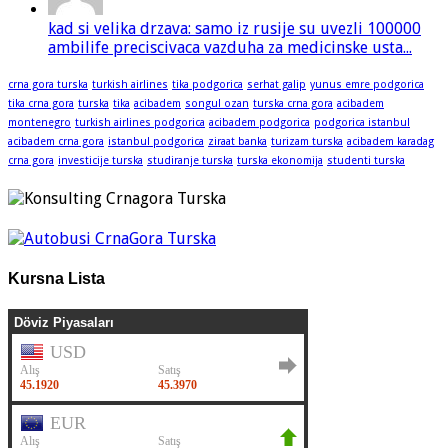
kad si velika drzava: samo iz rusije su uvezli 100000
ambilife preciscivaca vazduha za medicinske usta...
crna gora turska
turkish airlines
tika podgorica
serhat galip
yunus emre podgorica
tika crna gora
turska
tika
acibadem
songul ozan
turska crna gora
acibadem
montenegro
turkish airlines podgorica
acibadem podgorica
podgorica istanbul
acibadem crna gora
istanbul podgorica
ziraat banka
turizam turska
acibadem karadag
crna gora
investicije turska
studiranje turska
turska ekonomija
studenti turska
Kursna Lista