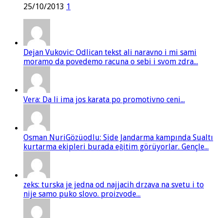
25/10/2013
1
Dejan Vukovic: Odlican tekst ali naravno i mi sami
moramo da povedemo racuna o sebi i svom zdra...
Vera: Da li ima jos karata po promotivno ceni...
Osman NuriGözüodlu: Side Jandarma kampında Sualtı
kurtarma ekipleri burada eğitim görüyorlar. Gençle...
zeks: turska je jedna od najjacih drzava na svetu i to
nije samo puko slovo. proizvode...