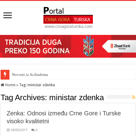
Novosti iz Acibadema
Home
»
Tag:
ministar zdenka
Tag Archives:
ministar zdenka
Zenka: Odnosi između Crne Gore i Turske
visoko kvalitetni
18/05/2017
0