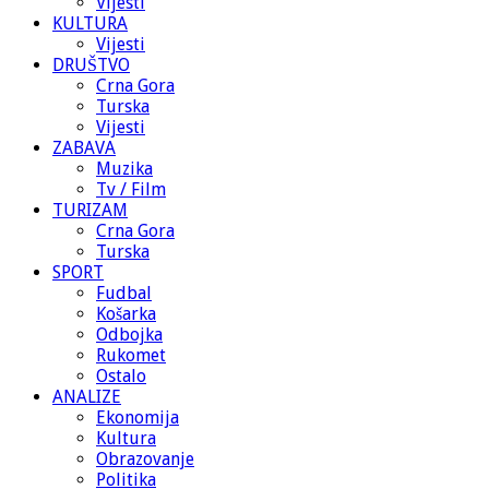
Vijesti
KULTURA
Vijesti
DRUŠTVO
Crna Gora
Turska
Vijesti
ZABAVA
Muzika
Tv / Film
TURIZAM
Crna Gora
Turska
SPORT
Fudbal
Košarka
Odbojka
Rukomet
Ostalo
ANALIZE
Ekonomija
Kultura
Obrazovanje
Politika