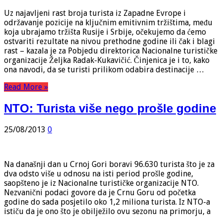
Uz najavljeni rast broja turista iz Zapadne Evrope i
održavanje pozicije na ključnim emitivnim tržištima, među
koja ubrajamo tržišta Rusije i Srbije, očekujemo da ćemo
ostvariti rezultate na nivou prethodne godine ili čak i blagi
rast – kazala je za Pobjedu direktorica Nacionalne turističke
organizacije Željka Radak-Kukavičić. Činjenica je i to, kako
ona navodi, da se turisti prilikom odabira destinacije …
Read More »
NTO: Turista više nego prošle godine
25/08/2013
0
Na današnji dan u Crnoj Gori boravi 96.630 turista što je za
dva odsto više u odnosu na isti period prošle godine,
saopšteno je iz Nacionalne turističke organizacije NTO.
Nezvanični podaci govore da je Crnu Goru od početka
godine do sada posjetilo oko 1,2 miliona turista. Iz NTO-a
ističu da je ono što je obilježilo ovu sezonu na primorju, a
…