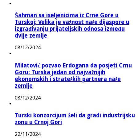
Šahman sa iseljenicima iz Crne Gore u
Turskoj: Velika je važnost naše dijaspore u
izgrađivanju prijateljskih odnosa između
dvije zemlje
08/12/2024
Milatović pozvao Erdogana da posjeti Crnu
Goru: Turska jedan od najvažnijih
ekonomskih i strateških partnera naše
zemlje
08/12/2024
Turski konzorcijum želi da gradi industrijsku
zonu u Crnoj Gori
22/11/2024