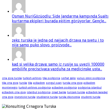
Osman NuriGözüodlu: Side Jandarma kampında Sualtı
kurtarma ekipleri burada eğitim görüyorlar. Gençle...
zeks: turska je jedna od najjacih drzava na svetu i to
nije samo puko slovo. proizvode...
kad si velika drzava: samo iz rusije su uvezli 100000
ambilife preciscivaca vazduha za medicinske usta...
crna gora turska
turkish airlines
tika podgorica
serhat galip
yunus emre podgorica
tika crna gora
turska
tika
acibadem
songul ozan
turska crna gora
acibadem
montenegro
turkish airlines podgorica
acibadem podgorica
podgorica istanbul
acibadem crna gora
istanbul podgorica
ziraat banka
turizam turska
acibadem karadag
crna gora
investicije turska
studiranje turska
turska ekonomija
studenti turska