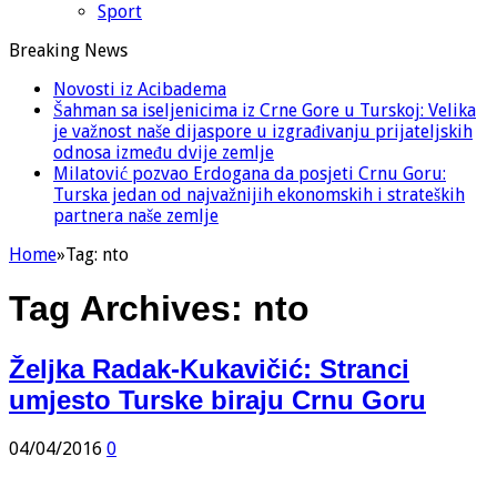
Sport
Breaking News
Novosti iz Acibadema
Šahman sa iseljenicima iz Crne Gore u Turskoj: Velika
je važnost naše dijaspore u izgrađivanju prijateljskih
odnosa između dvije zemlje
Milatović pozvao Erdogana da posjeti Crnu Goru:
Turska jedan od najvažnijih ekonomskih i strateških
partnera naše zemlje
Home
»
Tag:
nto
Tag Archives:
nto
Željka Radak-Kukavičić: Stranci
umjesto Turske biraju Crnu Goru
04/04/2016
0