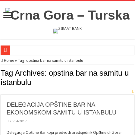
Novosti iz Acibadema
Home
»
Tag:
opstina bar na samitu u istanbulu
Šahman sa iseljenicima iz Crne Gore u Turskoj: Velika je važnost naše dijaspore 
Tag Archives:
opstina bar na samitu u
Milatović pozvao Erdogana da posjeti Crnu Goru: Turska jedan od najvažnijih ek
istanbulu
DELEGACIJA OPŠTINE BAR NA
EKONOMSKOM SAMITU U ISTANBULU
26/04/2017
0
Delegacija Opštine Bar koju predvodi predsjednik Opštine dr Zoran