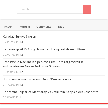
Recent
Popular
Comments
Tags
Karadağ-Türkiye İlişkileri
23/12/2015
3
Restauracija Ali Pašinog Hamama u Ulcinju od strane TIKA-e
29/01/2016
2
Predstavnici Nacionalnih parkova Crne Gore razgovarali sa
Ambasadorom Turske Serhatom Galipom
30/10/2017
2
U budvansku marinu biće uloženo 35 miliona eura
11/02/2016
2
Podzemna željeznica Marmaray: Za četiri minuta spaja dva kontinenta
25/10/2013
1