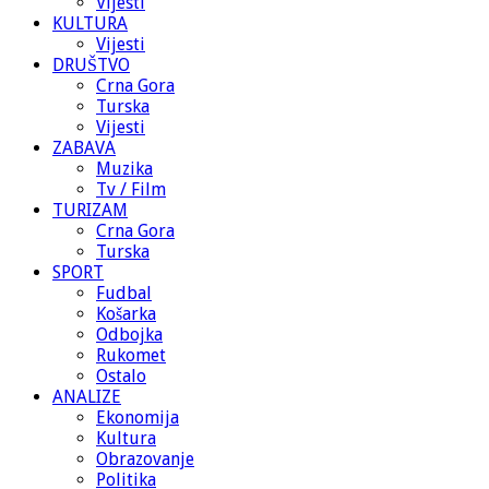
Vijesti
KULTURA
Vijesti
DRUŠTVO
Crna Gora
Turska
Vijesti
ZABAVA
Muzika
Tv / Film
TURIZAM
Crna Gora
Turska
SPORT
Fudbal
Košarka
Odbojka
Rukomet
Ostalo
ANALIZE
Ekonomija
Kultura
Obrazovanje
Politika