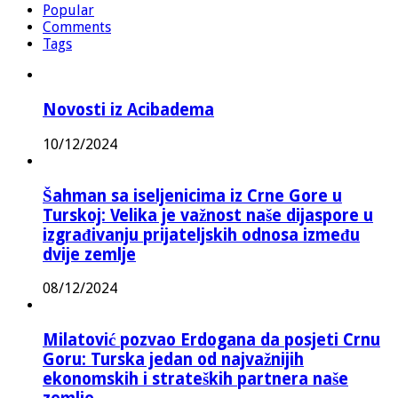
Popular
Comments
Tags
Novosti iz Acibadema
10/12/2024
Šahman sa iseljenicima iz Crne Gore u
Turskoj: Velika je važnost naše dijaspore u
izgrađivanju prijateljskih odnosa između
dvije zemlje
08/12/2024
Milatović pozvao Erdogana da posjeti Crnu
Goru: Turska jedan od najvažnijih
ekonomskih i strateških partnera naše