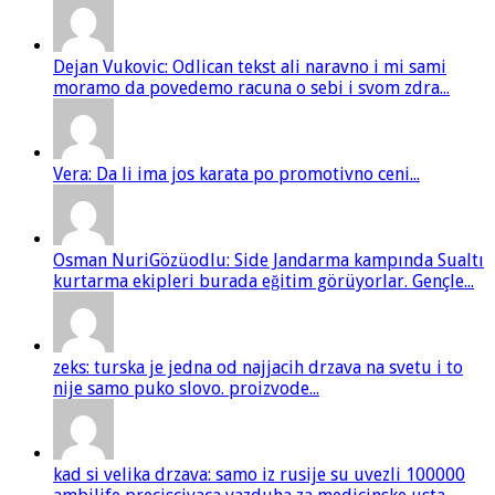
Dejan Vukovic: Odlican tekst ali naravno i mi sami
moramo da povedemo racuna o sebi i svom zdra...
Vera: Da li ima jos karata po promotivno ceni...
Osman NuriGözüodlu: Side Jandarma kampında Sualtı
kurtarma ekipleri burada eğitim görüyorlar. Gençle...
zeks: turska je jedna od najjacih drzava na svetu i to
nije samo puko slovo. proizvode...
kad si velika drzava: samo iz rusije su uvezli 100000