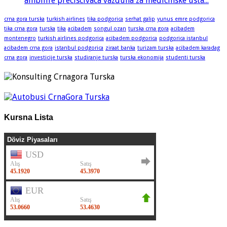
ambilife preciscivaca vazduha za medicinske usta...
crna gora turska
turkish airlines
tika podgorica
serhat galip
yunus emre podgorica
tika crna gora
turska
tika
acibadem
songul ozan
turska crna gora
acibadem
montenegro
turkish airlines podgorica
acibadem podgorica
podgorica istanbul
acibadem crna gora
istanbul podgorica
ziraat banka
turizam turska
acibadem karadag
crna gora
investicije turska
studiranje turska
turska ekonomija
studenti turska
Kursna Lista