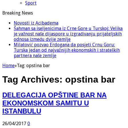
Sport
Breaking News
Novosti iz Acibadema
Šahman sa iseljenicima iz Crne Gore u Turskoj: Velika
je važnost naše dijaspore u izgrađivanju prijateljskih
odnosa između dvije zemlje
Milatović pozvao Erdogana da posjeti Crnu Goru:
Turska jedan od najvažnijih ekonomskih i strateških
partnera naše zemlje
Home
»
Tag:
opstina bar
Tag Archives:
opstina bar
DELEGACIJA OPŠTINE BAR NA
EKONOMSKOM SAMITU U
ISTANBULU
26/04/2017
0