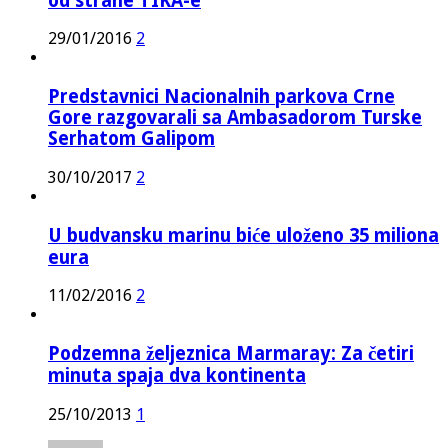
od strane TIKA-e
29/01/2016
2
Predstavnici Nacionalnih parkova Crne
Gore razgovarali sa Ambasadorom Turske
Serhatom Galipom
30/10/2017
2
U budvansku marinu biće uloženo 35 miliona
eura
11/02/2016
2
Podzemna željeznica Marmaray: Za četiri
minuta spaja dva kontinenta
25/10/2013
1