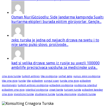
Osman NuriGözüodlu: Side Jandarma kampında Sualtı
kurtarma ekipleri burada eğitim görüyorlar. Gençle...
zeks: turska je jedna od najjacih drzava na svetu i to
nije samo puko slovo. proizvode...
kad si velika drzava: samo iz rusije su uvezli 100000
ambilife preciscivaca vazduha za medicinske usta...
crna gora turska
turkish airlines
tika podgorica
serhat galip
yunus emre podgorica
tika crna gora
turska
tika
acibadem
songul ozan
turska crna gora
acibadem
montenegro
turkish airlines podgorica
acibadem podgorica
podgorica istanbul
acibadem crna gora
istanbul podgorica
ziraat banka
turizam turska
acibadem karadag
crna gora
investicije turska
studiranje turska
turska ekonomija
studenti turska