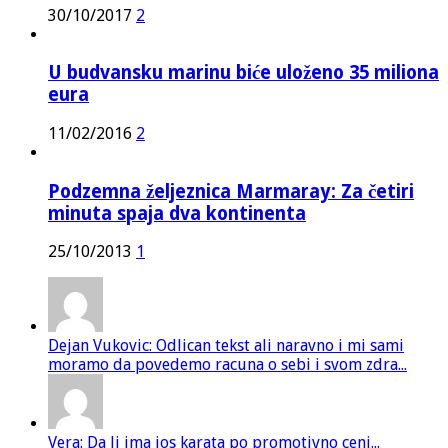
30/10/2017
2
U budvansku marinu biće uloženo 35 miliona
eura
11/02/2016
2
Podzemna željeznica Marmaray: Za četiri
minuta spaja dva kontinenta
25/10/2013
1
Dejan Vukovic: Odlican tekst ali naravno i mi sami
moramo da povedemo racuna o sebi i svom zdra...
Vera: Da li ima jos karata po promotivno ceni...