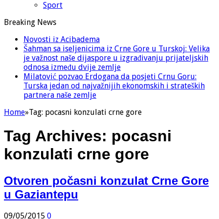
Sport
Breaking News
Novosti iz Acibadema
Šahman sa iseljenicima iz Crne Gore u Turskoj: Velika
je važnost naše dijaspore u izgrađivanju prijateljskih
odnosa između dvije zemlje
Milatović pozvao Erdogana da posjeti Crnu Goru:
Turska jedan od najvažnijih ekonomskih i strateških
partnera naše zemlje
Home
»
Tag:
pocasni konzulati crne gore
Tag Archives:
pocasni
konzulati crne gore
Otvoren počasni konzulat Crne Gore
u Gaziantepu
09/05/2015
0