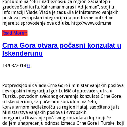
konzulom na čelu i nadležnošću za region Gaziantep i
gradove Sanliurfa, Kahramanmaras i Adijaman”, stoji u
informaciji Vlade. Vlada je zadužila Ministarstvo vanjskih
poslova i evropskih integracija da preduzme potrebne
mjere za sprovođenje ove odluke. http://www.cdm.me
Read More »
Crna Gora otvara počasni konzulat u
Iskenderunu
13/03/2014
0
Potpredsjednik Vlade Crne Gore i ministar vanjskih poslova
i evropskih integracija Igor Lukšić otputovaće sjutra u
Tursku, povodom svečanog otvaranja konzulata Crne Gore
u Iskenderunu, sa počasnim konzulom na čelu, i
konzularnom nadležnošću za region Hataj, saopšteno je iz
Ministarstva vanjskih poslova i evropskih
integracija.Otvaranje počasnog konzulata doprinijeće
daljem unapređenju odnosa između Crne Gore i Turske, koji