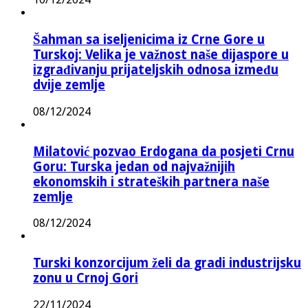
Šahman sa iseljenicima iz Crne Gore u
Turskoj: Velika je važnost naše dijaspore u
izgrađivanju prijateljskih odnosa između
dvije zemlje
08/12/2024
Milatović pozvao Erdogana da posjeti Crnu
Goru: Turska jedan od najvažnijih
ekonomskih i strateških partnera naše
zemlje
08/12/2024
Turski konzorcijum želi da gradi industrijsku
zonu u Crnoj Gori
22/11/2024