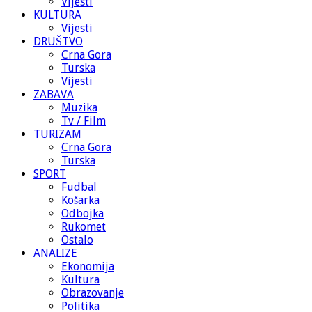
Vijesti
KULTURA
Vijesti
DRUŠTVO
Crna Gora
Turska
Vijesti
ZABAVA
Muzika
Tv / Film
TURIZAM
Crna Gora
Turska
SPORT
Fudbal
Košarka
Odbojka
Rukomet
Ostalo
ANALIZE
Ekonomija
Kultura
Obrazovanje
Politika