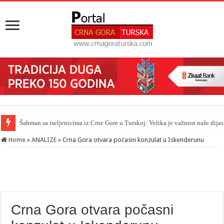
Šahman sa iseljenicima iz Crne Gore u Turskoj: Velika je važnost naše dija
Home
»
ANALIZE
»
Crna Gora otvara počasni konzulat u Iskenderunu
Crna Gora otvara počasni