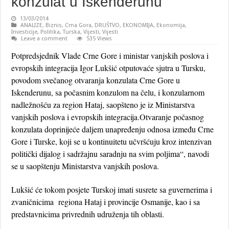
konzulat u Iskenderunu
13/03/2014
ANALIZE
,
Biznis
,
Crna Gora
,
DRUŠTVO
,
EKONOMIJA
,
Ekonomija
,
Investicije
,
Politika
,
Turska
,
Vijesti
,
Vijesti
Leave a comment
535 Views
Potpredsjednik Vlade Crne Gore i ministar vanjskih poslova i
evropskih integracija Igor Lukšić otputovaće sjutra u Tursku,
povodom svečanog otvaranja konzulata Crne Gore u
Iskenderunu, sa počasnim konzulom na čelu, i konzularnom
nadležnošću za region Hataj, saopšteno je iz Ministarstva
vanjskih poslova i evropskih integracija.
Otvaranje počasnog
konzulata doprinijeće daljem unapređenju odnosa između Crne
Gore i Turske, koji se u kontinuitetu učvršćuju kroz intenzivan
politički dijalog i sadržajnu saradnju na svim poljima“, navodi
se u saopštenju Ministarstva vanjskih poslova.
Lukšić će tokom posjete Turskoj imati susrete sa guvernerima i
zvaničnicima regiona Hataj i provincije Osmanije, kao i sa
predstavnicima privrednih udruženja tih oblasti.