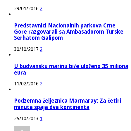
29/01/2016
2
Predstavnici Nacionalnih parkova Crne
Gore razgovarali sa Ambasadorom Turske
Serhatom Galipom
30/10/2017
2
U budvansku marinu biće uloženo 35 miliona
eura
11/02/2016
2
Podzemna željeznica Marmaray: Za četiri
minuta spaja dva kontinenta
25/10/2013
1