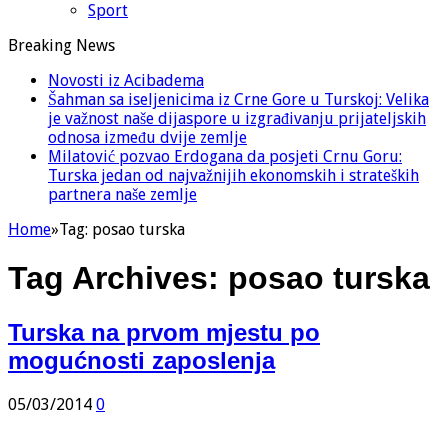
Sport
Breaking News
Novosti iz Acibadema
Šahman sa iseljenicima iz Crne Gore u Turskoj: Velika
je važnost naše dijaspore u izgrađivanju prijateljskih
odnosa između dvije zemlje
Milatović pozvao Erdogana da posjeti Crnu Goru:
Turska jedan od najvažnijih ekonomskih i strateških
partnera naše zemlje
Home
»
Tag:
posao turska
Tag Archives:
posao turska
Turska na prvom mjestu po
mogućnosti zaposlenja
05/03/2014
0