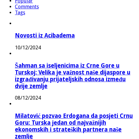
Popular
Comments
Tags
Novosti iz Acibadema
10/12/2024
Šahman sa iseljenicima iz Crne Gore u
Turskoj: Velika je važnost naše dijaspore u
izgrađivanju prijateljskih odnosa između
dvije zemlje
08/12/2024
Milatović pozvao Erdogana da posjeti Crnu
Goru: Turska jedan od najvažnijih
ekonomskih i strateških partnera naše
zemlje