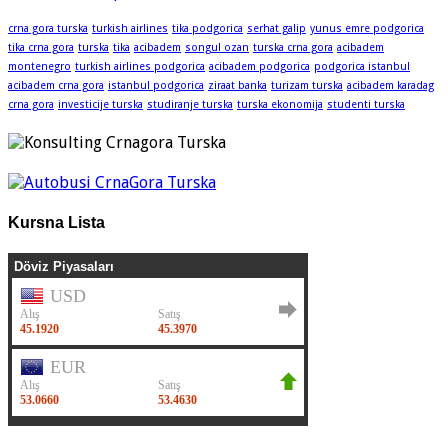
crna gora turska
turkish airlines
tika podgorica
serhat galip
yunus emre podgorica
tika crna gora
turska
tika
acibadem
songul ozan
turska crna gora
acibadem
montenegro
turkish airlines podgorica
acibadem podgorica
podgorica istanbul
acibadem crna gora
istanbul podgorica
ziraat banka
turizam turska
acibadem karadag
crna gora
investicije turska
studiranje turska
turska ekonomija
studenti turska
Kursna Lista