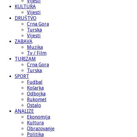
Vijesti
KULTURA
Vijesti
DRUŠTVO
Crna Gora
Turska
Vijesti
ZABAVA
Muzika
Tv / Film
TURIZAM
Crna Gora
Turska
SPORT
Fudbal
Košarka
Odbojka
Rukomet
Ostalo
ANALIZE
Ekonomija
Kultura
Obrazovanje
Politika