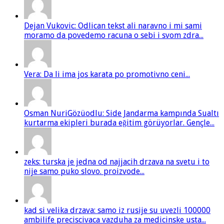
Dejan Vukovic: Odlican tekst ali naravno i mi sami
moramo da povedemo racuna o sebi i svom zdra...
Vera: Da li ima jos karata po promotivno ceni...
Osman NuriGözüodlu: Side Jandarma kampında Sualtı
kurtarma ekipleri burada eğitim görüyorlar. Gençle...
zeks: turska je jedna od najjacih drzava na svetu i to
nije samo puko slovo. proizvode...
kad si velika drzava: samo iz rusije su uvezli 100000
ambilife preciscivaca vazduha za medicinske usta...