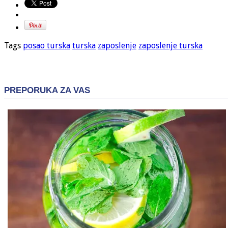
Tags
posao turska
turska
zaposlenje
zaposlenje turska