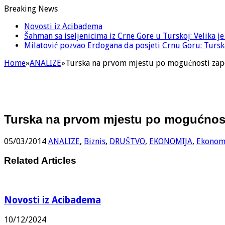
Breaking News
Novosti iz Acibadema
Šahman sa iseljenicima iz Crne Gore u Turskoj: Velika j
Milatović pozvao Erdogana da posjeti Crnu Goru: Turska
Home
»
ANALIZE
»
Turska na prvom mjestu po mogućnosti zap
Turska na prvom mjestu po mogućnost
05/03/2014
ANALIZE
,
Biznis
,
DRUŠTVO
,
EKONOMIJA
,
Ekonom
Related Articles
Novosti iz Acibadema
10/12/2024