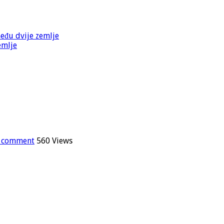
među dvije zemlje
emlje
a comment
560 Views