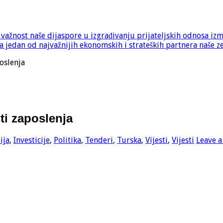
e važnost naše dijaspore u izgrađivanju prijateljskih odnosa iz
 jedan od najvažnijih ekonomskih i strateških partnera naše z
oslenja
i zaposlenja
ija
,
Investicije
,
Politika
,
Tenderi
,
Turska
,
Vijesti
,
Vijesti
Leave 