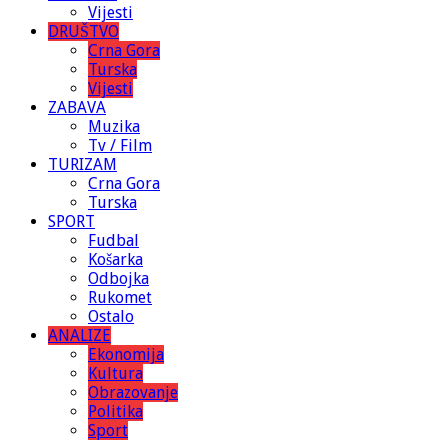
Vijesti
DRUŠTVO
Crna Gora
Turska
Vijesti
ZABAVA
Muzika
Tv / Film
TURIZAM
Crna Gora
Turska
SPORT
Fudbal
Košarka
Odbojka
Rukomet
Ostalo
ANALIZE
Ekonomija
Kultura
Obrazovanje
Politika
Sport