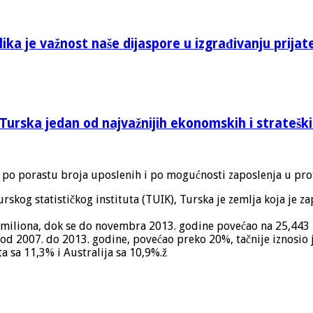
ika je važnost naše dijaspore u izgrađivanju prijat
Turska jedan od najvažnijih ekonomskih i stratešk
 po porastu broja uposlenih i po mogućnosti zaposlenja u prot
 statističkog instituta (TUIK), Turska je zemlja koja je zapo
 miliona, dok se do novembra 2013. godine povećao na 25,443 
 od 2007. do 2013. godine, povećao preko 20%, tačnije iznosio j
a sa 11,3% i Australija sa 10,9%.ž