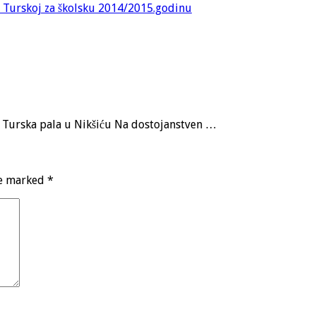
u Turskoj za školsku 2014/2015.godinu
a, Turska pala u Nikšiću Na dostojanstven …
re marked
*