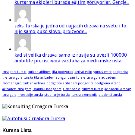
kurtarma ekipleri burada eğitim görüyorlar. Gençle...
zeks: turska je jedna od najjacih drzava na svetu i to
nije samo puko slovo. proizvode...
kad si velika drzava: samo iz rusije su uvezli 100000
ambilife preciscivaca vazduha za medicinske usta...
crna gora turska
turkish airlines
tika podgorica
serhat galip
yunus emre podgorica
tika crna gora
turska
tika
acibadem
songul ozan
turska crna gora
acibadem
montenegro
turkish airlines podgorica
acibadem podgorica
podgorica istanbul
acibadem crna gora
istanbul podgorica
ziraat banka
turizam turska
acibadem karadag
crna gora
investicije turska
studiranje turska
turska ekonomija
studenti turska
Kursna Lista