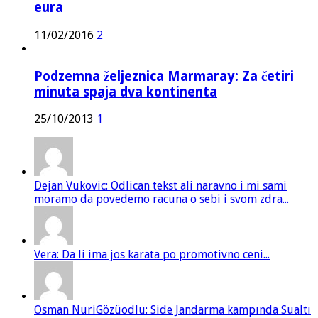
eura
11/02/2016
2
Podzemna željeznica Marmaray: Za četiri
minuta spaja dva kontinenta
25/10/2013
1
Dejan Vukovic: Odlican tekst ali naravno i mi sami
moramo da povedemo racuna o sebi i svom zdra...
Vera: Da li ima jos karata po promotivno ceni...
Osman NuriGözüodlu: Side Jandarma kampında Sualtı