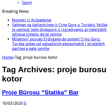
Sport
Breaking News
Novosti iz Acibadema
Šahman sa iseljenicima iz Crne Gore u Turskoj: Velika
je važnost naše dijaspore u izgrađivanju prijateljskih
odnosa između dvije zemlje
Milatović pozvao Erdogana da posjeti Crnu Goru:
Turska jedan od najvažnijih ekonomskih i strateških
partnera naše zemlje
Home
»
Tag:
proje burosu kotor
Tag Archives:
proje burosu
kotor
Proje Bürosu ”Statika” Bar
10/03/2020
0