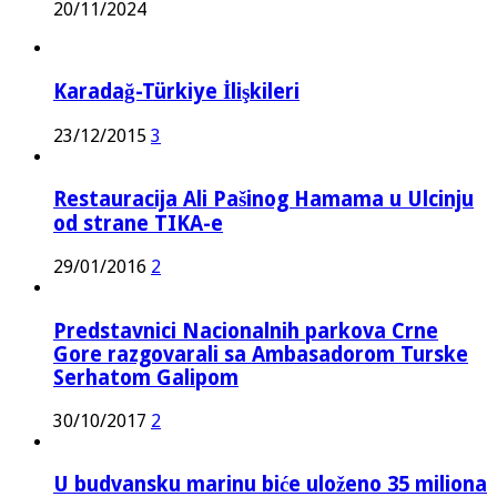
20/11/2024
Karadağ-Türkiye İlişkileri
23/12/2015
3
Restauracija Ali Pašinog Hamama u Ulcinju
od strane TIKA-e
29/01/2016
2
Predstavnici Nacionalnih parkova Crne
Gore razgovarali sa Ambasadorom Turske
Serhatom Galipom
30/10/2017
2
U budvansku marinu biće uloženo 35 miliona