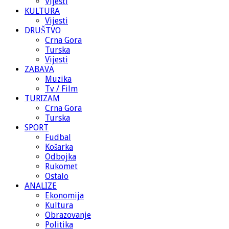
Vijesti
KULTURA
Vijesti
DRUŠTVO
Crna Gora
Turska
Vijesti
ZABAVA
Muzika
Tv / Film
TURIZAM
Crna Gora
Turska
SPORT
Fudbal
Košarka
Odbojka
Rukomet
Ostalo
ANALIZE
Ekonomija
Kultura
Obrazovanje
Politika