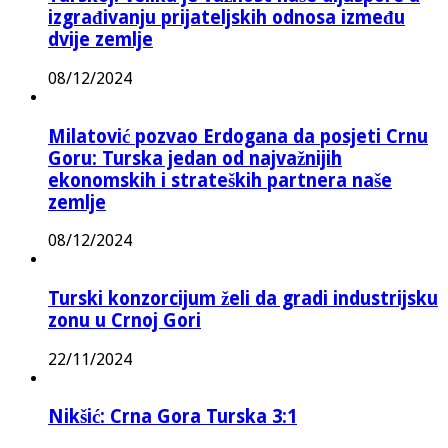
izgrađivanju prijateljskih odnosa između
dvije zemlje
08/12/2024
Milatović pozvao Erdogana da posjeti Crnu
Goru: Turska jedan od najvažnijih
ekonomskih i strateških partnera naše
zemlje
08/12/2024
Turski konzorcijum želi da gradi industrijsku
zonu u Crnoj Gori
22/11/2024
Nikšić: Crna Gora Turska 3:1