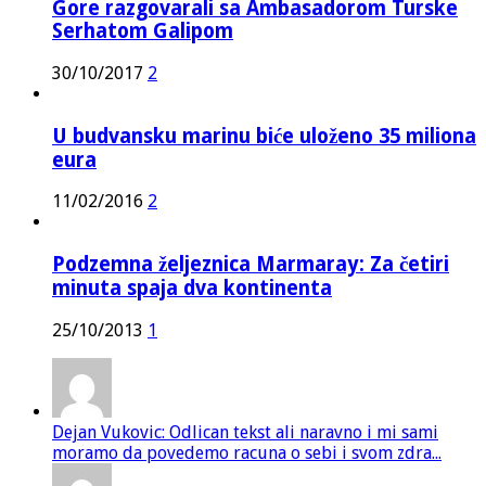
Gore razgovarali sa Ambasadorom Turske
Serhatom Galipom
30/10/2017
2
U budvansku marinu biće uloženo 35 miliona
eura
11/02/2016
2
Podzemna željeznica Marmaray: Za četiri
minuta spaja dva kontinenta
25/10/2013
1
Dejan Vukovic: Odlican tekst ali naravno i mi sami
moramo da povedemo racuna o sebi i svom zdra...