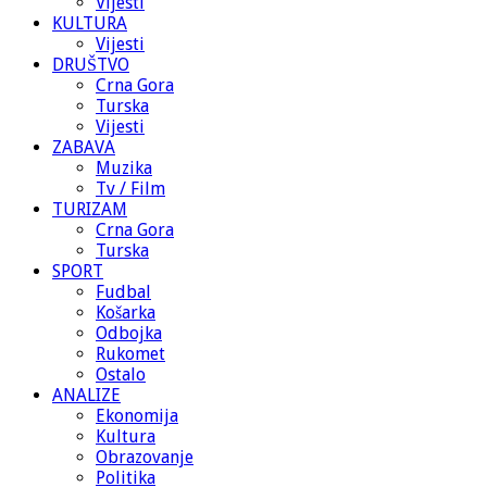
Vijesti
KULTURA
Vijesti
DRUŠTVO
Crna Gora
Turska
Vijesti
ZABAVA
Muzika
Tv / Film
TURIZAM
Crna Gora
Turska
SPORT
Fudbal
Košarka
Odbojka
Rukomet
Ostalo
ANALIZE
Ekonomija
Kultura
Obrazovanje
Politika