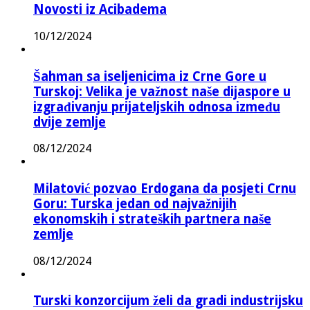
Novosti iz Acibadema
10/12/2024
Šahman sa iseljenicima iz Crne Gore u
Turskoj: Velika je važnost naše dijaspore u
izgrađivanju prijateljskih odnosa između
dvije zemlje
08/12/2024
Milatović pozvao Erdogana da posjeti Crnu
Goru: Turska jedan od najvažnijih
ekonomskih i strateških partnera naše
zemlje
08/12/2024
Turski konzorcijum želi da gradi industrijsku