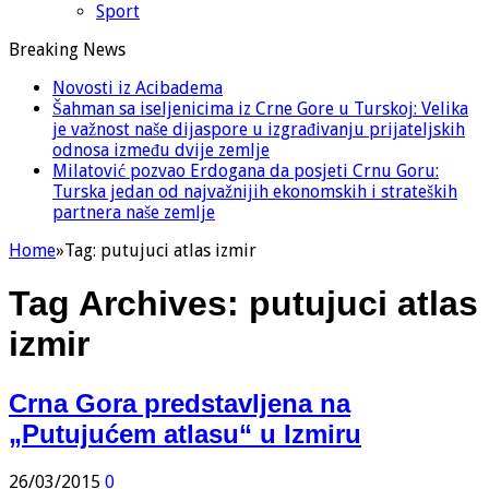
Sport
Breaking News
Novosti iz Acibadema
Šahman sa iseljenicima iz Crne Gore u Turskoj: Velika
je važnost naše dijaspore u izgrađivanju prijateljskih
odnosa između dvije zemlje
Milatović pozvao Erdogana da posjeti Crnu Goru:
Turska jedan od najvažnijih ekonomskih i strateških
partnera naše zemlje
Home
»
Tag:
putujuci atlas izmir
Tag Archives:
putujuci atlas
izmir
Crna Gora predstavljena na
„Putujućem atlasu“ u Izmiru
26/03/2015
0