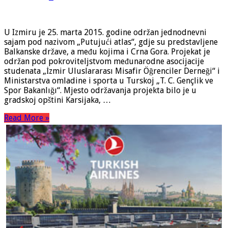
U Izmiru je 25. marta 2015. godine održan jednodnevni
sajam pod nazivom „Putujući atlas“, gdje su predstavljene
Balkanske države, a među kojima i Crna Gora. Projekat je
održan pod pokroviteljstvom međunarodne asocijacije
studenata „İzmir Uluslararası Misafir Öğrenciler Derneği“ i
Ministarstva omladine i sporta u Turskoj „T. C. Gençlik ve
Spor Bakanlığı“. Mjesto održavanja projekta bilo je u
gradskoj opštini Karsijaka, …
Read More »