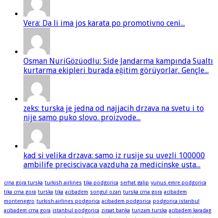
Vera: Da li ima jos karata po promotivno ceni...
Osman NuriGözüodlu: Side Jandarma kampında Sualtı
kurtarma ekipleri burada eğitim görüyorlar. Gençle...
zeks: turska je jedna od najjacih drzava na svetu i to
nije samo puko slovo. proizvode...
kad si velika drzava: samo iz rusije su uvezli 100000
ambilife preciscivaca vazduha za medicinske usta...
crna gora turska
turkish airlines
tika podgorica
serhat galip
yunus emre podgorica
tika crna gora
turska
tika
acibadem
songul ozan
turska crna gora
acibadem
montenegro
turkish airlines podgorica
acibadem podgorica
podgorica istanbul
acibadem crna gora
istanbul podgorica
ziraat banka
turizam turska
acibadem karadag