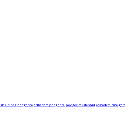
ish airlines podgorica
acibadem podgorica
podgorica istanbul
acibadem crna gora