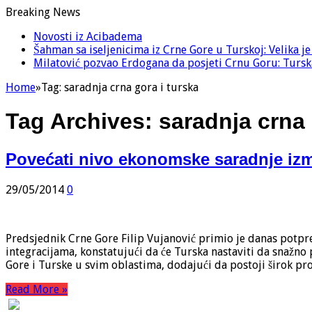
Breaking News
Novosti iz Acibadema
Šahman sa iseljenicima iz Crne Gore u Turskoj: Velika j
Milatović pozvao Erdogana da posjeti Crnu Goru: Turska
Home
»
Tag:
saradnja crna gora i turska
Tag Archives:
saradnja crna 
Povećati nivo ekonomske saradnje iz
29/05/2014
0
Predsjednik Crne Gore Filip Vujanović primio je danas potpre
integracijama, konstatujući da će Turska nastaviti da snažn
Gore i Turske u svim oblastima, dodajući da postoji širok pr
Read More »