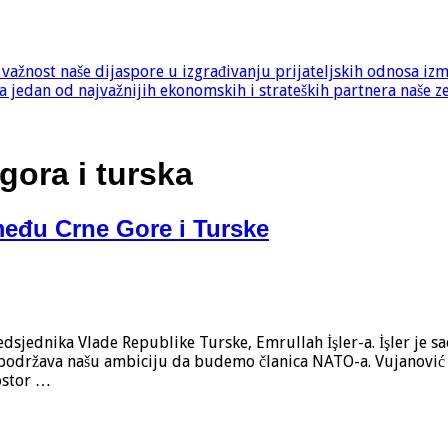
e važnost naše dijaspore u izgrađivanju prijateljskih odnosa iz
 jedan od najvažnijih ekonomskih i strateških partnera naše z
gora i turska
među Crne Gore i Turske
dsjednika Vlade Republike Turske, Emrullah İşler-a. İşler je s
o podržava našu ambiciju da budemo članica NATO-a. Vujanović 
ostor …