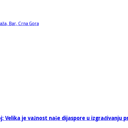
: Velika je važnost naše dijaspore u izgrađivanju p