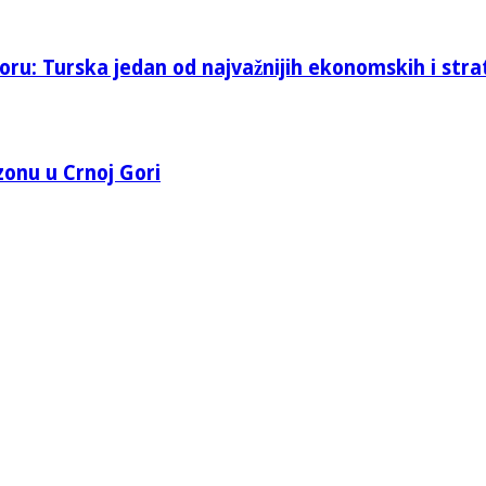
oru: Turska jedan od najvažnijih ekonomskih i stra
 zonu u Crnoj Gori