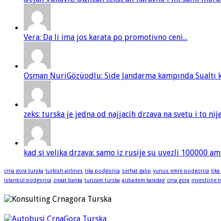
Vera: Da li ima jos karata po promotivno ceni...
Osman NuriGözüodlu: Side Jandarma kampında Sualtı kur
zeks: turska je jedna od najjacih drzava na svetu i to ni
kad si velika drzava: samo iz rusije su uvezli 100000 am
crna gora turska
turkish airlines
tika podgorica
serhat galip
yunus emre podgorica
tika
istanbul podgorica
ziraat banka
turizam turska
acibadem karadag
crna gora
investicije 