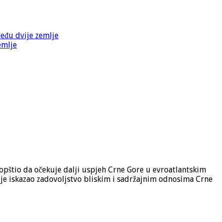
među dvije zemlje
emlje
aopštio da očekuje dalji uspjeh Crne Gore u evroatlantskim
je iskazao zadovoljstvo bliskim i sadržajnim odnosima Crne