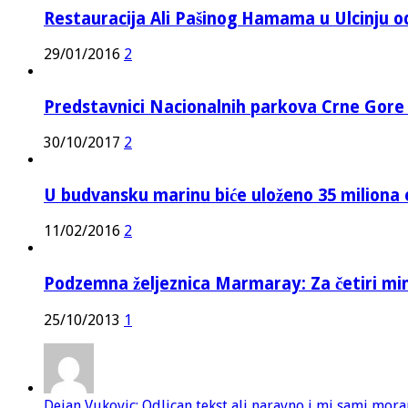
Restauracija Ali Pašinog Hamama u Ulcinju o
29/01/2016
2
Predstavnici Nacionalnih parkova Crne Gor
30/10/2017
2
U budvansku marinu biće uloženo 35 miliona 
11/02/2016
2
Podzemna željeznica Marmaray: Za četiri mi
25/10/2013
1
Dejan Vukovic: Odlican tekst ali naravno i mi sami mor