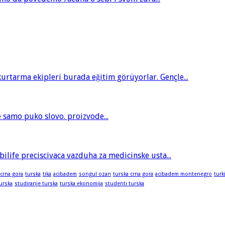
tarma ekipleri burada eğitim görüyorlar. Gençle...
je samo puko slovo. proizvode...
bilife preciscivaca vazduha za medicinske usta...
 crna gora
turska
tika
acibadem
songul ozan
turska crna gora
acibadem montenegro
turk
turska
studiranje turska
turska ekonomija
studenti turska