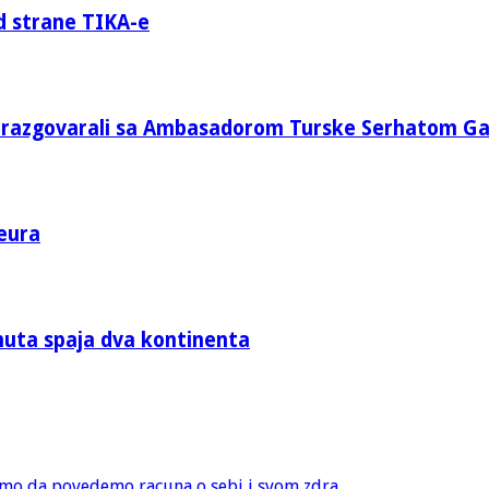
d strane TIKA-e
e razgovarali sa Ambasadorom Turske Serhatom G
eura
nuta spaja dva kontinenta
amo da povedemo racuna o sebi i svom zdra...