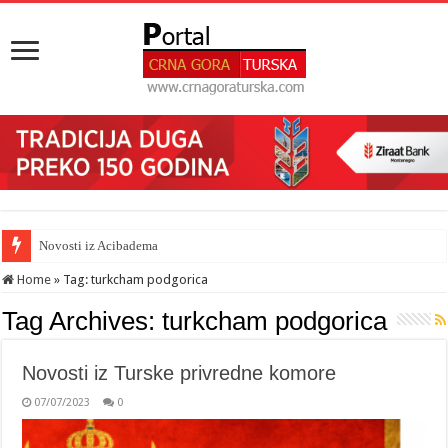
Novosti iz Acibadema
Home
»
Tag:
turkcham podgorica
Tag Archives:
turkcham podgorica
Novosti iz Turske privredne komore
07/07/2023
0