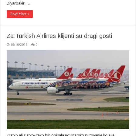
Diyarbakir, …
Read More »
Za Turkish Airlines klijenti su dragi gosti
15/10/2016
0
Kratko ali slatko- tako bih opisala novinarsko putovanje koje je