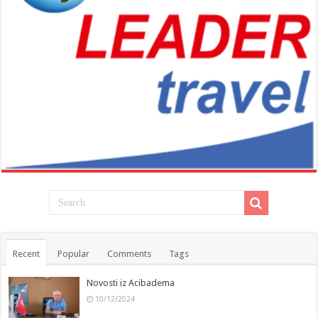
Recent
Popular
Comments
Tags
Novosti iz Acibadema
10/12/2024