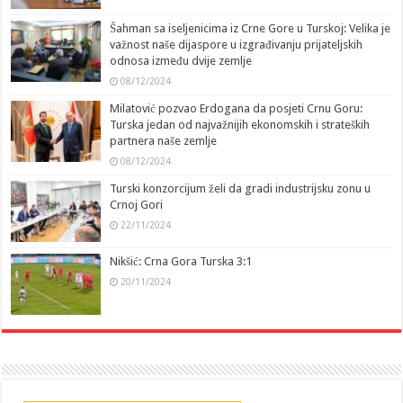
Šahman sa iseljenicima iz Crne Gore u Turskoj: Velika je
važnost naše dijaspore u izgrađivanju prijateljskih
odnosa između dvije zemlje
08/12/2024
Milatović pozvao Erdogana da posjeti Crnu Goru:
Turska jedan od najvažnijih ekonomskih i strateških
partnera naše zemlje
08/12/2024
Turski konzorcijum želi da gradi industrijsku zonu u
Crnoj Gori
22/11/2024
Nikšić: Crna Gora Turska 3:1
20/11/2024