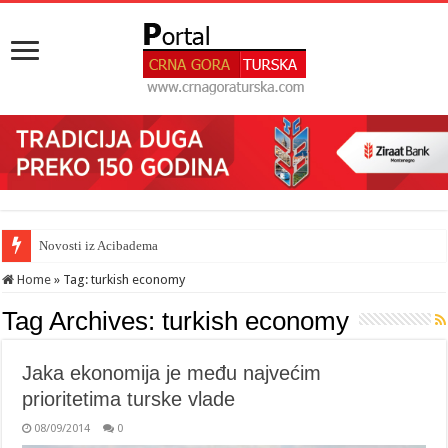
Novosti iz Acibadema
Home
»
Tag:
turkish economy
Tag Archives:
turkish economy
Jaka ekonomija je među najvećim
prioritetima turske vlade
08/09/2014
0