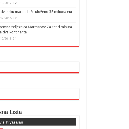
/10/2017
2
dvansku marinu biće uloženo 35 miliona eura
/02/2016
2
emna željeznica Marmaray: Za četiri minuta
a dva kontinenta
/10/2013
1
sna Lista