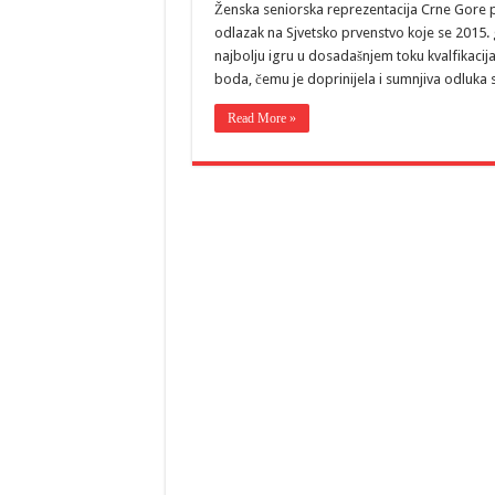
Ženska seniorska reprezentacija Crne Gore po
odlazak na Sjvetsko prvenstvo koje se 2015.
najbolju igru u dosadašnjem toku kvalfikacij
boda, čemu je doprinijela i sumnjiva odluka 
Read More »