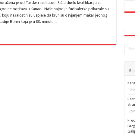
ražena je od Turske rezultatom 3:2 u duelu kvalifikacija za
 godine održava u Kanadi. Naše najbolje fudbalerke prikazale su
a, koju nažalost nisu uspjele da krunišu osvjanjem makar jednog
sudije Bonin koja je u 80. minutu …
Rec
Kara
23
Rest
stra
29
Pred
raz
Gal