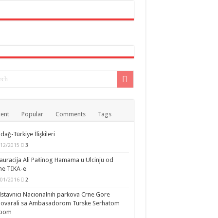
ent
Popular
Comments
Tags
dağ-Türkiye İlişkileri
/12/2015
3
auracija Ali Pašinog Hamama u Ulcinju od
ne TIKA-e
/01/2016
2
stavnici Nacionalnih parkova Crne Gore
govarali sa Ambasadorom Turske Serhatom
ipom