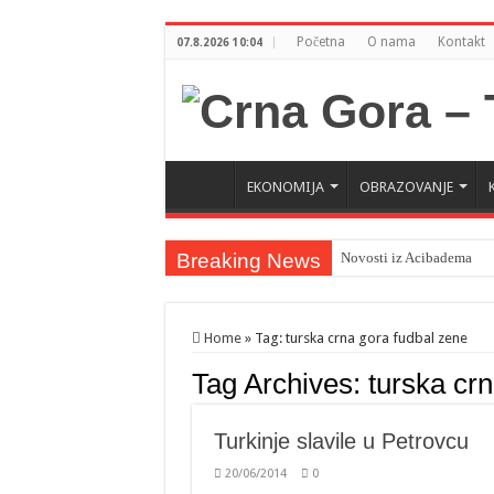
Početna
O nama
Kontakt
07.8.2026 10:04
EKONOMIJA
OBRAZOVANJE
Breaking News
Novosti iz Acibadema
Šahman sa iseljenicima iz
Milatović pozvao Erdogan
Home
»
Tag:
turska crna gora fudbal zene
Tag Archives:
turska cr
Turkinje slavile u Petrovcu
20/06/2014
0