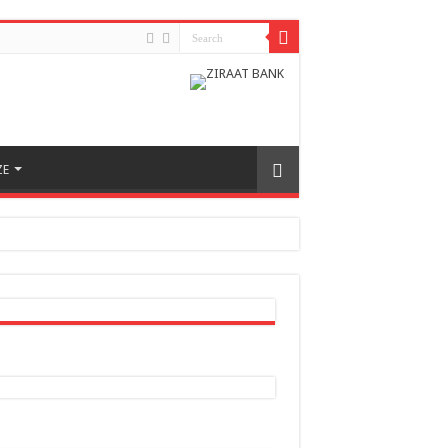
ZE
h odnosa između dvije zemlje
nera naše zemlje