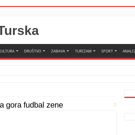
KULTURA
DRUŠTVO
ZABAVA
TURIZAM
SPORT
ANALI
 Crne Gore u Turskoj: Velika je važnost naše dijaspore u izgrađivanju prijateljski
a da posjeti Crnu Goru: Turska jedan od najvažnijih ekonomskih i strateških part
na gora fudbal zene