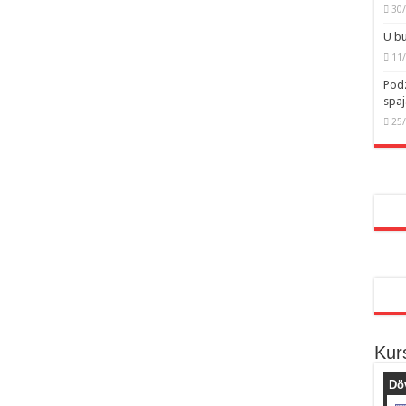
30
U bu
11
Podz
spaj
25
Kur