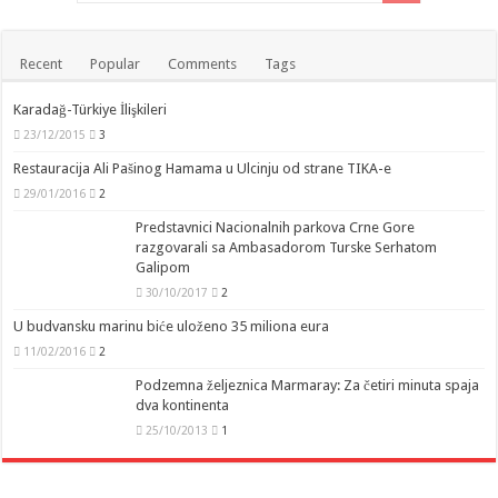
Recent
Popular
Comments
Tags
Karadağ-Türkiye İlişkileri
23/12/2015
3
Restauracija Ali Pašinog Hamama u Ulcinju od strane TIKA-e
29/01/2016
2
Predstavnici Nacionalnih parkova Crne Gore
razgovarali sa Ambasadorom Turske Serhatom
Galipom
30/10/2017
2
U budvansku marinu biće uloženo 35 miliona eura
11/02/2016
2
Podzemna željeznica Marmaray: Za četiri minuta spaja
dva kontinenta
25/10/2013
1