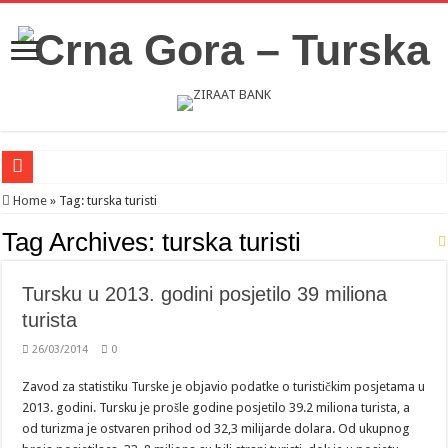
Novosti iz Acibadema
Home
»
Tag:
turska turisti
Šahman sa iseljenicima iz Crne Gore u Turskoj: Velika je važnost naše dijaspore 
Tag Archives:
turska turisti
Milatović pozvao Erdogana da posjeti Crnu Goru: Turska jedan od najvažnijih ek
Tursku u 2013. godini posjetilo 39 miliona
turista
26/03/2014
0
Zavod za statistiku Turske je objavio podatke o turističkim posjetama u
2013. godini. Tursku je prošle godine posjetilo 39.2 miliona turista, a
od turizma je ostvaren prihod od 32,3 milijarde dolara. Od ukupnog