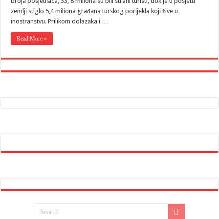
broja posjetilaca, 33, 8 miliona su bili strani turisti, dok je u posjetu
zemlji stiglo 5,4 miliona građana turskog porijekla koji žive u
inostranstvu. Prilikom dolazaka i …
Read More »