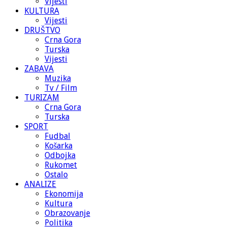
Vijesti
KULTURA
Vijesti
DRUŠTVO
Crna Gora
Turska
Vijesti
ZABAVA
Muzika
Tv / Film
TURIZAM
Crna Gora
Turska
SPORT
Fudbal
Košarka
Odbojka
Rukomet
Ostalo
ANALIZE
Ekonomija
Kultura
Obrazovanje
Politika