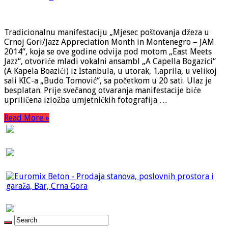
Tradicionalnu manifestaciju „Mjesec poštovanja džeza u
Crnoj Gori/Jazz Appreciation Month in Montenegro – JAM
2014“, koja se ove godine odvija pod motom „East Meets
Jazz“, otvoriće mladi vokalni ansambl „A Capella Bogazici“
(A Kapela Boazići) iz Istanbula, u utorak, 1.aprila, u velikoj
sali KIC-a „Budo Tomović“, sa početkom u 20 sati. Ulaz je
besplatan. Prije svečanog otvaranja manifestacije biće
upriličena izložba umjetničkih fotografija …
Read More »