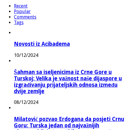
Recent
Popular
Comments
Tags
Novosti iz Acibadema
10/12/2024
Šahman sa iseljenicima iz Crne Gore u
Turskoj: Velika je važnost naše dijaspore u
izgrađivanju prijateljskih odnosa između
dvije zemlje
08/12/2024
Milatović pozvao Erdogana da posjeti Crnu
Goru: Turska jedan od najvažnijih