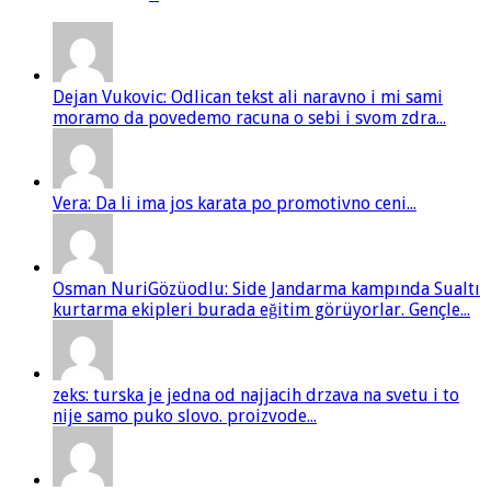
Dejan Vukovic: Odlican tekst ali naravno i mi sami
moramo da povedemo racuna o sebi i svom zdra...
Vera: Da li ima jos karata po promotivno ceni...
Osman NuriGözüodlu: Side Jandarma kampında Sualtı
kurtarma ekipleri burada eğitim görüyorlar. Gençle...
zeks: turska je jedna od najjacih drzava na svetu i to
nije samo puko slovo. proizvode...