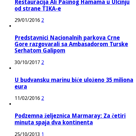
Restauracija Ali Pašinog Hamama u Ulcinju
od strane TIKA-e
29/01/2016
2
Predstavnici Nacionalnih parkova Crne
Gore razgovarali sa Ambasadorom Turske
Serhatom Galipom
30/10/2017
2
U budvansku marinu biće uloženo 35 miliona
eura
11/02/2016
2
Podzemna željeznica Marmaray: Za četiri
minuta spaja dva kontinenta
25/10/2013
1