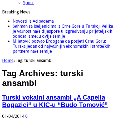
Sport
Breaking News
Novosti iz Acibadema
Šahman sa iseljenicima iz Crne Gore u Turskoj: Velika
je važnost naše dijaspore u izgrađivanju prijateljskih
odnosa između dvije zemlje
Milatović pozvao Erdogana da posjeti Crnu Goru:
Turska jedan od najvažnijih ekonomskih i strateških
partnera naše zemlje
Home
»
Tag:
turski ansambl
Tag Archives:
turski
ansambl
Turski vokalni ansambl „A Capella
Bogazici“ u KIC-u “Budo Tomović”
01/04/2014
0