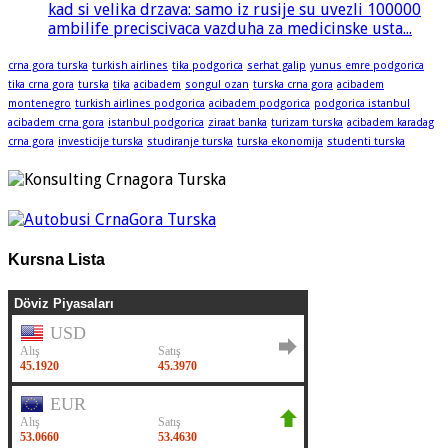
kad si velika drzava: samo iz rusije su uvezli 100000
ambilife preciscivaca vazduha za medicinske usta...
crna gora turska
turkish airlines
tika podgorica
serhat galip
yunus emre podgorica
tika crna gora
turska
tika
acibadem
songul ozan
turska crna gora
acibadem
montenegro
turkish airlines podgorica
acibadem podgorica
podgorica istanbul
acibadem crna gora
istanbul podgorica
ziraat banka
turizam turska
acibadem karadag
crna gora
investicije turska
studiranje turska
turska ekonomija
studenti turska
Kursna Lista