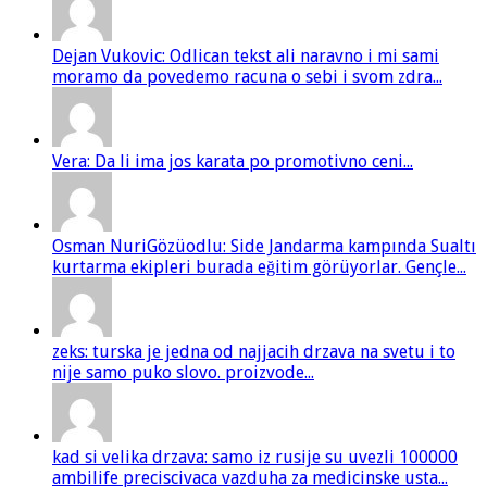
Dejan Vukovic: Odlican tekst ali naravno i mi sami
moramo da povedemo racuna o sebi i svom zdra...
Vera: Da li ima jos karata po promotivno ceni...
Osman NuriGözüodlu: Side Jandarma kampında Sualtı
kurtarma ekipleri burada eğitim görüyorlar. Gençle...
zeks: turska je jedna od najjacih drzava na svetu i to
nije samo puko slovo. proizvode...
kad si velika drzava: samo iz rusije su uvezli 100000
ambilife preciscivaca vazduha za medicinske usta...