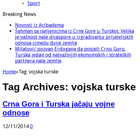
Sport
Breaking News
Novosti iz Acibadema
Šahman sa iseljenicima iz Crne Gore u Turskoj: Velika
je važnost naše dijaspore u izgrađivanju prijateljskih
odnosa između dvije zemlje
Milatović pozvao Erdogana da posjeti Crnu Goru:
Turska jedan od najvažnijih ekonomskih i strateških
partnera naše zemlje
Home
»
Tag:
vojska turske
Tag Archives:
vojska turske
Crna Gora i Turska jačaju vojne
odnose
12/11/2014
0