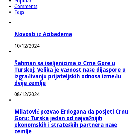
Popular
Comments
Tags
Novosti iz Acibadema
10/12/2024
Šahman sa iseljenicima iz Crne Gore u
Turskoj: Velika je važnost naše dijaspore u
izgrađivanju prijateljskih odnosa između
dvije zemlje
08/12/2024
Milatović pozvao Erdogana da posjeti Crnu
Goru: Turska jedan od najvažnijih
ekonomskih i strateških partnera naše
zemlje