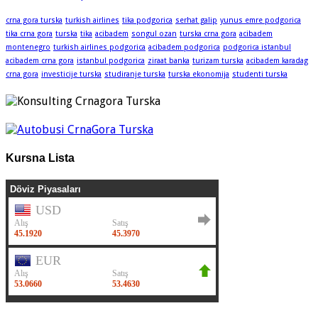
crna gora turska
turkish airlines
tika podgorica
serhat galip
yunus emre podgorica
tika crna gora
turska
tika
acibadem
songul ozan
turska crna gora
acibadem
montenegro
turkish airlines podgorica
acibadem podgorica
podgorica istanbul
acibadem crna gora
istanbul podgorica
ziraat banka
turizam turska
acibadem karadag
crna gora
investicije turska
studiranje turska
turska ekonomija
studenti turska
Kursna Lista