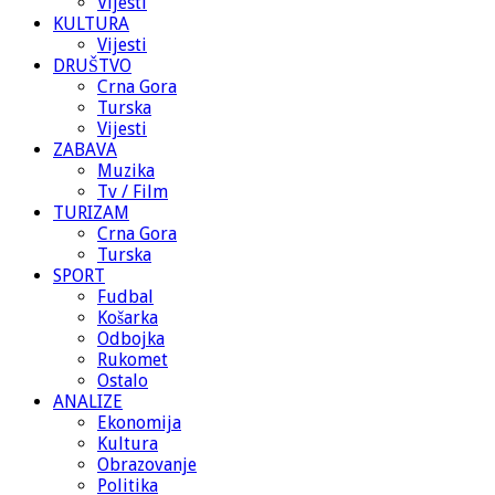
Vijesti
KULTURA
Vijesti
DRUŠTVO
Crna Gora
Turska
Vijesti
ZABAVA
Muzika
Tv / Film
TURIZAM
Crna Gora
Turska
SPORT
Fudbal
Košarka
Odbojka
Rukomet
Ostalo
ANALIZE
Ekonomija
Kultura
Obrazovanje
Politika