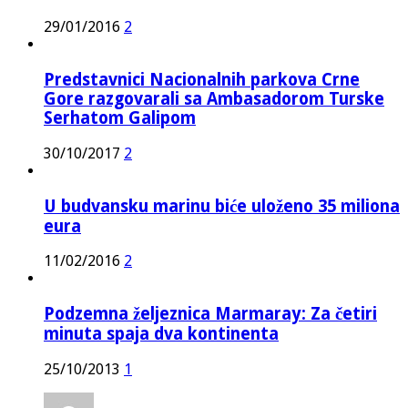
29/01/2016
2
Predstavnici Nacionalnih parkova Crne
Gore razgovarali sa Ambasadorom Turske
Serhatom Galipom
30/10/2017
2
U budvansku marinu biće uloženo 35 miliona
eura
11/02/2016
2
Podzemna željeznica Marmaray: Za četiri
minuta spaja dva kontinenta
25/10/2013
1