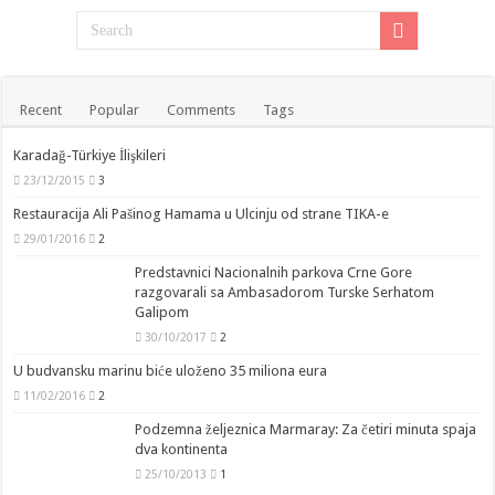
Recent
Popular
Comments
Tags
Karadağ-Türkiye İlişkileri
23/12/2015
3
Restauracija Ali Pašinog Hamama u Ulcinju od strane TIKA-e
29/01/2016
2
Predstavnici Nacionalnih parkova Crne Gore
razgovarali sa Ambasadorom Turske Serhatom
Galipom
30/10/2017
2
U budvansku marinu biće uloženo 35 miliona eura
11/02/2016
2
Podzemna željeznica Marmaray: Za četiri minuta spaja
dva kontinenta
25/10/2013
1