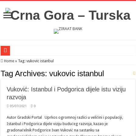
Novosti iz Acibadema
Home
»
Tag:
vukovic istanbul
Šahman sa iseljenicima iz Crne Gore u Turskoj: Velika je važnost naše dijaspore 
Tag Archives:
vukovic istanbul
Milatović pozvao Erdogana da posjeti Crnu Goru: Turska jedan od najvažnijih ek
Vuković: Istanbul i Podgorica dijele istu viziju
razvoja
05/07/2021
0
Autor Gradski Portal Uprkos ogromnoj razlici u veličini i populaciji,
Istanbul i Podgorica dijele viziju budućeg razvoja, kazao je
gradonačelnik Podgorice Ivan Vuković na sastanku sa