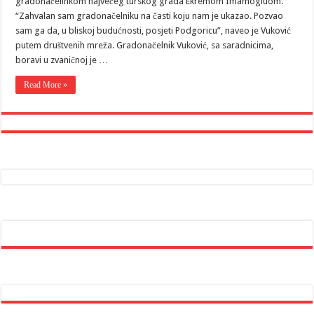
gradonačelinkom najvećeg turskog grada Ekremom Imamogluom.
“Zahvalan sam gradonačelniku na časti koju nam je ukazao. Pozvao
sam ga da, u bliskoj budućnosti, posjeti Podgoricu”, naveo je Vuković
putem društvenih mreža. Gradonačelnik Vuković, sa saradnicima,
boravi u zvaničnoj je …
Read More »