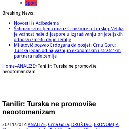
Sport
Breaking News
Novosti iz Acibadema
Šahman sa iseljenicima iz Crne Gore u Turskoj: Velika
je važnost naše dijaspore u izgrađivanju prijateljskih
odnosa između dvije zemlje
Milatović pozvao Erdogana da posjeti Crnu Goru:
Turska jedan od najvažnijih ekonomskih i strateških
partnera naše zemlje
Home
»
ANALIZE
»
Tanilir: Turska ne promoviše
neootomanizam
Tanilir: Turska ne promoviše
neootomanizam
30/11/2014
ANALIZE
,
Crna Gora
,
DRUŠTVO
,
EKONOMIJA
,