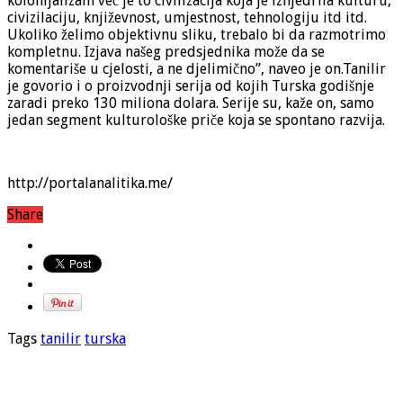
kolonijalizam već je to civilizacija koja je iznjedrila kulturu,
civizilaciju, književnost, umjestnost, tehnologiju itd itd.
Ukoliko želimo objektivnu sliku, trebalo bi da razmotrimo
kompletnu. Izjava našeg predsjednika može da se
komentariše u cjelosti, a ne djelimično”, naveo je on.Tanilir
je govorio i o proizvodnji serija od kojih Turska godišnje
zaradi preko 130 miliona dolara. Serije su, kaže on, samo
jedan segment kulturološke priče koja se spontano razvija.
http://portalanalitika.me/
Share
Tags
tanilir
turska