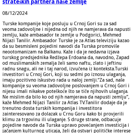
strateških partnera naše zemlje
08/12/2024
Turske kompanije koje posluju u Crnoj Gori su za sad
veoma zadovoljne i nijedna od njih ne namjerava da napusti
zemlju, kaže ambasador te zemlje u Podgorici, Mehmed
Nijazi Tanilir. Ambasador Turske je za Atlas televiziju kazao
da su besmisleni pojedini navodi da Turska promoviše
neootomanizam na Balkanu. Kaže i da je nedavna izjava
turskog predsjednika Redžepa Erdoana da, navodno, Zapad
od muslimanskih zemalja želi samo naftu, zlato i jeftinu
radnu snagu, ali ne i taj narod, izvučena iz konteksta.Turski
investitori u Crnoj Gori, koji su sedmi po iznosu ulaganja,
imaju pozitivno iskustvo rada u našoj zemlji.“Za sad, naše
kompanije su veoma zadovoljne poslovanjem u Crnoj Gori i
nijesu imali nikakve poteškoće što se tiče njihovih ulaganja.
Ne mislim da bilo ko od njih namjerava da napusti zemlju”,
kaže Mehmed Nijazi Tanilir za Atlas TV.Tanilir dodaje da je
trenutno dosta turskih kompanija i investitora
zainteresovano za dolazak u Crnu Goru kako bi provjerili
klimu za trgovinu ili ulaganje. S druge strane, odbacuje
pojedine navode da Turska upravo povećanjem investicija i
jačanjem kulturnog uticaja, želi da ostvari političke interese