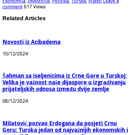
Ekonomija
,
Investicije
,
Politika
,
Turska
,
Vijesti
Leave a
comment
617 Views
Related Articles
Novosti iz Acibadema
10/12/2024
Šahman sa iseljenicima iz Crne Gore u Turskoj:
Velika je važnost naše dijaspore u izgrađivanju
prijateljskih odnosa između dvije zemlje
08/12/2024
Milatović pozvao Erdogana da posjeti Crnu
Goru: Turska jedan od najvažnijih ekonomskih i