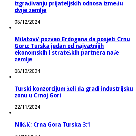
izgrađivanju prijateljskih odnosa između
dvije zemlje
08/12/2024
Milatović pozvao Erdogana da posjeti Crnu
Goru: Turska jedan od najvažnijih
ekonomskih i strateških partnera naše
zemlje
08/12/2024
Turski konzorcijum želi da gradi industrijsku
zonu u Crnoj Gori
22/11/2024
Nikšić: Crna Gora Turska 3:1