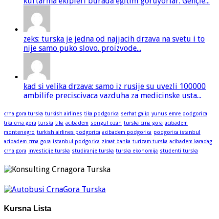
kurtarma ekipleri burada eğitim görüyorlar. Gençle...
zeks: turska je jedna od najjacih drzava na svetu i to
nije samo puko slovo. proizvode...
kad si velika drzava: samo iz rusije su uvezli 100000
ambilife preciscivaca vazduha za medicinske usta...
crna gora turska
turkish airlines
tika podgorica
serhat galip
yunus emre podgorica
tika crna gora
turska
tika
acibadem
songul ozan
turska crna gora
acibadem
montenegro
turkish airlines podgorica
acibadem podgorica
podgorica istanbul
acibadem crna gora
istanbul podgorica
ziraat banka
turizam turska
acibadem karadag
crna gora
investicije turska
studiranje turska
turska ekonomija
studenti turska
Kursna Lista