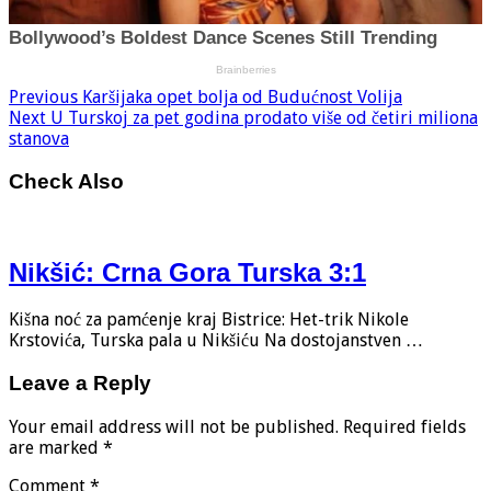
Previous
Karšijaka opet bolja od Budućnost Volija
Next
U Turskoj za pet godina prodato više od četiri miliona
stanova
Check Also
Nikšić: Crna Gora Turska 3:1
Kišna noć za pamćenje kraj Bistrice: Het-trik Nikole
Krstovića, Turska pala u Nikšiću Na dostojanstven …
Leave a Reply
Your email address will not be published.
Required fields
are marked
*
Comment
*