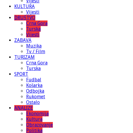
Vijesti
KULTURA
Vijesti
DRUŠTVO
Crna Gora
Turska
Vijesti
ZABAVA
Muzika
Tv / Film
TURIZAM
Crna Gora
Turska
SPORT
Fudbal
Košarka
Odbojka
Rukomet
Ostalo
ANALIZE
Ekonomija
Kultura
Obrazovanje
Politika