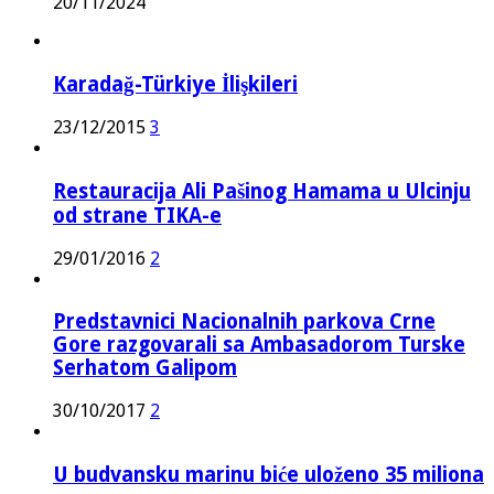
20/11/2024
Karadağ-Türkiye İlişkileri
23/12/2015
3
Restauracija Ali Pašinog Hamama u Ulcinju
od strane TIKA-e
29/01/2016
2
Predstavnici Nacionalnih parkova Crne
Gore razgovarali sa Ambasadorom Turske
Serhatom Galipom
30/10/2017
2
U budvansku marinu biće uloženo 35 miliona