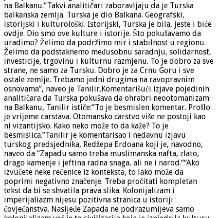
na Balkanu.“Takvi analitičari zaboravljaju da je Turska
balkanska zemlja. Turska je dio Balkana. Geografski,
istorijski i kulturološki. Istorijski, Turska je bila, jeste i biće
ovdje. Dio smo ove kulture i istorije. Što pokušavamo da
uradimo? Želimo da podržimo mir i stabilnost u regionu.
Želimo da podstaknemo međusobnu saradnju, solidarnost,
investicije, trgovinu i kulturnu razmjenu. To je dobro za sve
strane, ne samo za Tursku. Dobro je za Crnu Goru i sve
ostale zemlje. Trebamo jedni drugima na ravopravnim
osnovama”, naveo je Tanilir.Komentarišući izjave pojedinih
analitičara da Turska pokušava da ohrabri neootomanizam
na Balkanu, Tanilir ističe:“To je besmislen komentar. Prošlo
je vrijeme carstava. Otomansko carstvo više ne postoji kao
ni vizantijsko. Kako neko može to da kaže? To je
besmislica.”Tanilir je komentarisao i nedavnu izjavu
turskog predsjednika, Redžepa Erdoana koji je, navodno,
naveo da “Zapadu samo treba muslimanska nafta, zlato,
drago kamenje i jeftina radna snaga, ali ne i narod.”“Ako
izvučete neke rečenice iz konteksta, to lako može da
poprimi negativno značenje. Treba pročitati kompletan
tekst da bi se shvatila prava slika. Kolonijalizam i
imperijaliazm nijesu pozitivna stranica u istoriji
čovječanstva. Nasljeđe Zapada ne podrazumijeva samo