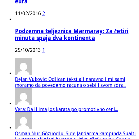
eura
11/02/2016
2
Podzemna željeznica Marmaray: Za četiri
minuta spaja dva kontinenta
25/10/2013
1
Dejan Vukovic: Odlican tekst ali naravno i mi sami
moramo da povedemo racuna o sebi i svom zdra...
Vera: Da li ima jos karata po promotivno ceni...
Osman NuriGözüodlu: Side Jandarma kampında Sualtı