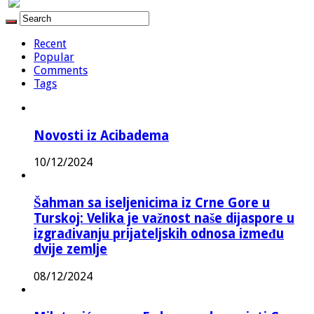
Recent
Popular
Comments
Tags
Novosti iz Acibadema
10/12/2024
Šahman sa iseljenicima iz Crne Gore u
Turskoj: Velika je važnost naše dijaspore u
izgrađivanju prijateljskih odnosa između
dvije zemlje
08/12/2024