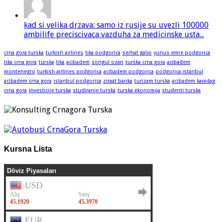
kad si velika drzava: samo iz rusije su uvezli 100000
ambilife preciscivaca vazduha za medicinske usta...
crna gora turska
turkish airlines
tika podgorica
serhat galip
yunus emre podgorica
tika crna gora
turska
tika
acibadem
songul ozan
turska crna gora
acibadem
montenegro
turkish airlines podgorica
acibadem podgorica
podgorica istanbul
acibadem crna gora
istanbul podgorica
ziraat banka
turizam turska
acibadem karadag
crna gora
investicije turska
studiranje turska
turska ekonomija
studenti turska
Kursna Lista