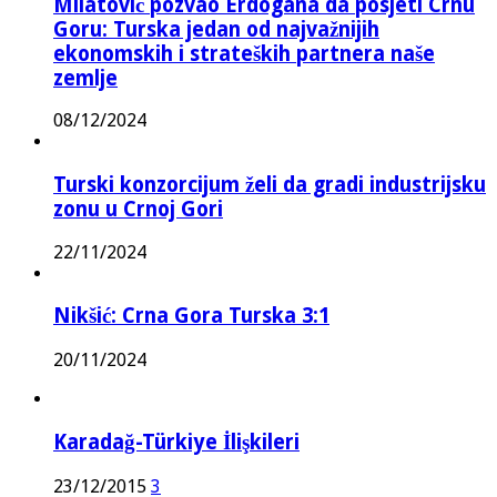
Milatović pozvao Erdogana da posjeti Crnu
Goru: Turska jedan od najvažnijih
ekonomskih i strateških partnera naše
zemlje
08/12/2024
Turski konzorcijum želi da gradi industrijsku
zonu u Crnoj Gori
22/11/2024
Nikšić: Crna Gora Turska 3:1
20/11/2024
Karadağ-Türkiye İlişkileri
23/12/2015
3