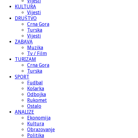
Vijesti
KULTURA
Vijesti
DRUŠTVO
Crna Gora
Turska
Vijesti
ZABAVA
Muzika
Tv / Film
TURIZAM
Crna Gora
Turska
SPORT
Fudbal
Košarka
Odbojka
Rukomet
Ostalo
ANALIZE
Ekonomija
Kultura
Obrazovanje
Politika