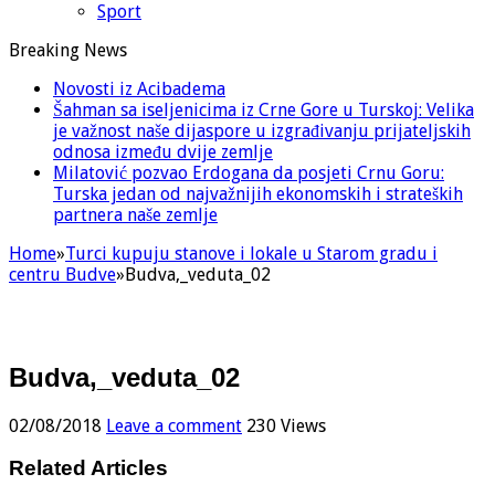
Sport
Breaking News
Novosti iz Acibadema
Šahman sa iseljenicima iz Crne Gore u Turskoj: Velika
je važnost naše dijaspore u izgrađivanju prijateljskih
odnosa između dvije zemlje
Milatović pozvao Erdogana da posjeti Crnu Goru:
Turska jedan od najvažnijih ekonomskih i strateških
partnera naše zemlje
Home
»
Turci kupuju stanove i lokale u Starom gradu i
centru Budve
»
Budva,_veduta_02
Budva,_veduta_02
02/08/2018
Leave a comment
230 Views
Related Articles