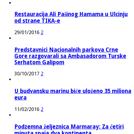
Restauracija Ali Pašinog Hamama u Ulcinju
od strane TIKA-e
29/01/2016
2
Predstavnici Nacionalnih parkova Crne
Gore razgovarali sa Ambasadorom Turske
Serhatom Galipom
30/10/2017
2
U budvansku marinu biće uloženo 35 miliona
eura
11/02/2016
2
Podzemna željeznica Marmaray: Za četiri
minuta spaja dva kontinenta