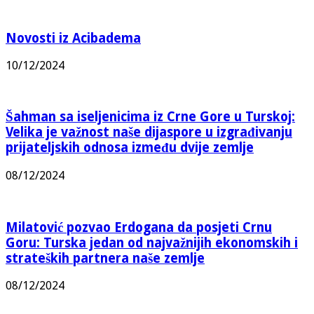
Novosti iz Acibadema
10/12/2024
Šahman sa iseljenicima iz Crne Gore u Turskoj:
Velika je važnost naše dijaspore u izgrađivanju
prijateljskih odnosa između dvije zemlje
08/12/2024
Milatović pozvao Erdogana da posjeti Crnu
Goru: Turska jedan od najvažnijih ekonomskih i
strateških partnera naše zemlje
08/12/2024