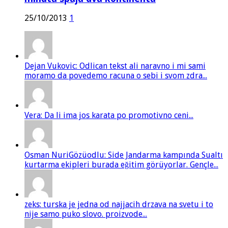
25/10/2013
1
Dejan Vukovic: Odlican tekst ali naravno i mi sami
moramo da povedemo racuna o sebi i svom zdra...
Vera: Da li ima jos karata po promotivno ceni...
Osman NuriGözüodlu: Side Jandarma kampında Sualtı
kurtarma ekipleri burada eğitim görüyorlar. Gençle...
zeks: turska je jedna od najjacih drzava na svetu i to
nije samo puko slovo. proizvode...