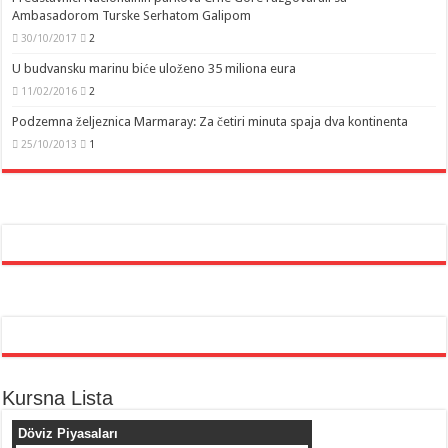
Ambasadorom Turske Serhatom Galipom
30/10/2017
2
U budvansku marinu biće uloženo 35 miliona eura
11/02/2016
2
Podzemna željeznica Marmaray: Za četiri minuta spaja dva kontinenta
25/10/2013
1
Kursna Lista