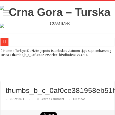
Novosti iz Acibadema
Home
»
Turkiye: Doživite ljepotu Istanbula u zlatnom sjaju septembarskog
sunca
»
thumbs_b_c_0af0ce381958eb51fd9db8fe41793734
Šahman sa iseljenicima iz Crne Gore u Turskoj: Velika je važnost naše dijaspore 
Milatović pozvao Erdogana da posjeti Crnu Goru: Turska jedan od najvažnijih ek
thumbs_b_c_0af0ce381958eb51
03/09/2024
Leave a comment
133 Views