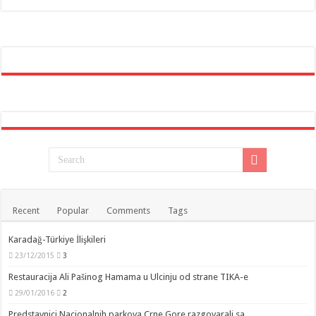
Recent
Popular
Comments
Tags
Karadağ-Türkiye İlişkileri
23/12/2015
3
Restauracija Ali Pašinog Hamama u Ulcinju od strane TIKA-e
29/01/2016
2
Predstavnici Nacionalnih parkova Crne Gore razgovarali sa