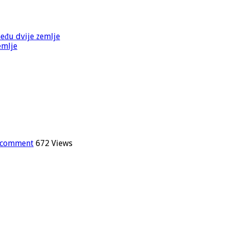
među dvije zemlje
emlje
a comment
672 Views