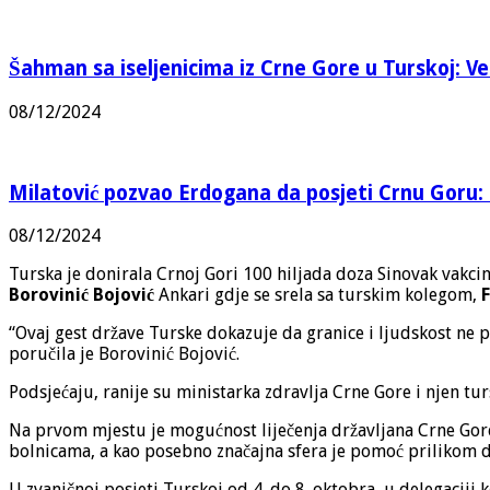
Šahman sa iseljenicima iz Crne Gore u Turskoj: Vel
08/12/2024
Milatović pozvao Erdogana da posjeti Crnu Goru: 
08/12/2024
Turska je donirala Crnoj Gori 100 hiljada doza Sinovak vakc
Borovinić Bojović
Ankari gdje se srela sa turskim kolegom,
“Ovaj gest države Turske dokazuje da granice i ljudskost ne po
poručila je Borovinić Bojović.
Podsjećaju, ranije su ministarka zdravlja Crne Gore i njen tu
Na prvom mjestu je mogućnost liječenja državljana Crne Gore
bolnicama, a kao posebno značajna sfera je pomoć prilikom di
U zvaničnoj posjeti Turskoj od 4. do 8. oktobra, u delegaciji