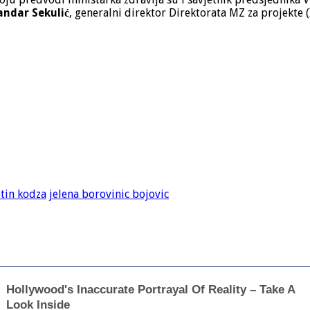
ndar Sekulić
, generalni direktor Direktorata MZ za projekte (
etin kodza
jelena borovinic bojovic