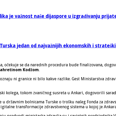
ika je važnost naše dijaspore u izgrađivanju prijat
Turska jedan od najvažnijih ekonomskih i stratešk
ina, očekuje se da narednih procedura bude finalizovana, dogo
Fahretinom Kodžom
.
znaju ni granice ni bilo kakve razlike. Gest Ministarstva zdravl
rski kolega, tokom zvaničnog susreta u Ankari, dogovorili sarad
 u državnim bolnicama Turske o trošku našeg Fonda za zdravst
gitalne transformacije zdravstvenog sistema u kojoj je Ankara
 koju predvodi ministarka zdravlja su i savjetnik predsjednika 