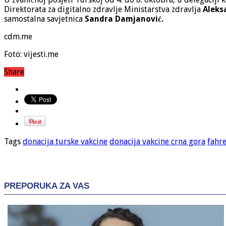
Direktorata za digitalno zdravlje Ministarstva zdravlja
Aleksa
samostalna savjetnica
Sandra Damjanović.
cdm.me
Foto: vijesti.me
Share
Tags
donacija turske vakcine
donacija vakcine crna gora
fahr