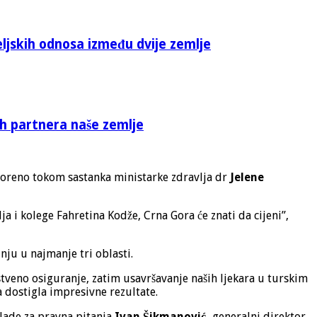
eljskih odnosa između dvije zemlje
ih partnera naše zemlje
voreno tokom sastanka ministarke zdravlja dr
Jelene
ja i kolege Fahretina Kodže, Crna Gora će znati da cijeni”,
nju u najmanje tri oblasti.
veno osiguranje, zatim usavršavanje naših ljekara u turskim
 dostigla impresivne rezultate.
Vlade za pravna pitanja
Ivan Šikmanović,
generalni direktor