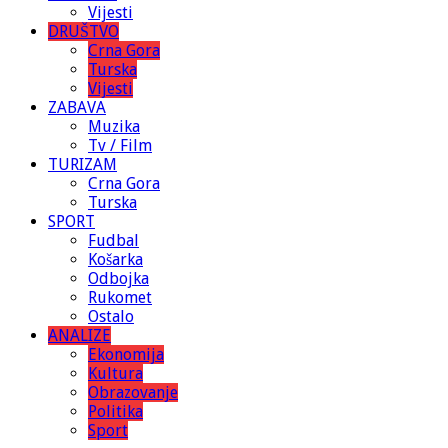
Vijesti
DRUŠTVO
Crna Gora
Turska
Vijesti
ZABAVA
Muzika
Tv / Film
TURIZAM
Crna Gora
Turska
SPORT
Fudbal
Košarka
Odbojka
Rukomet
Ostalo
ANALIZE
Ekonomija
Kultura
Obrazovanje
Politika
Sport