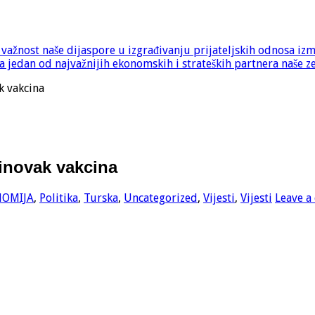
e važnost naše dijaspore u izgrađivanju prijateljskih odnosa iz
 jedan od najvažnijih ekonomskih i strateških partnera naše z
k vakcina
Sinovak vakcina
NOMIJA
,
Politika
,
Turska
,
Uncategorized
,
Vijesti
,
Vijesti
Leave 