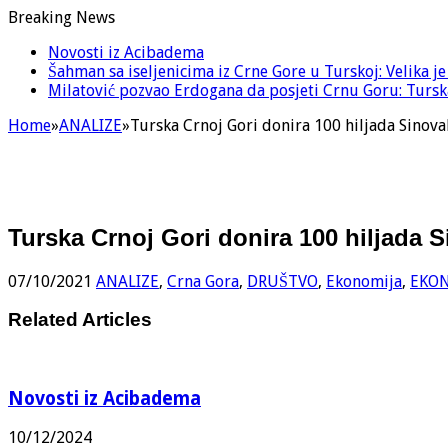
Breaking News
Novosti iz Acibadema
Šahman sa iseljenicima iz Crne Gore u Turskoj: Velika j
Milatović pozvao Erdogana da posjeti Crnu Goru: Turska
Home
»
ANALIZE
»
Turska Crnoj Gori donira 100 hiljada Sinova
Turska Crnoj Gori donira 100 hiljada 
07/10/2021
ANALIZE
,
Crna Gora
,
DRUŠTVO
,
Ekonomija
,
EKO
Related Articles
Novosti iz Acibadema
10/12/2024