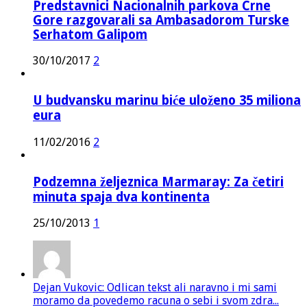
Predstavnici Nacionalnih parkova Crne
Gore razgovarali sa Ambasadorom Turske
Serhatom Galipom
30/10/2017
2
U budvansku marinu biće uloženo 35 miliona
eura
11/02/2016
2
Podzemna željeznica Marmaray: Za četiri
minuta spaja dva kontinenta
25/10/2013
1
Dejan Vukovic: Odlican tekst ali naravno i mi sami
moramo da povedemo racuna o sebi i svom zdra...