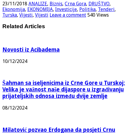
23/11/2018
ANALIZE
,
Biznis
,
Crna Gora
,
DRUŠTVO
,
Ekonomija
,
EKONOMIJA
,
Investicije
,
Politika
,
Tenderi
,
Turska
,
Vijesti
,
Vijesti
Leave a comment
540 Views
Related Articles
Novosti iz Acibadema
10/12/2024
Šahman sa iseljenicima iz Crne Gore u Turskoj:
Velika je važnost naše dijaspore u izgrađivanju
prijateljskih odnosa između dvije zemlje
08/12/2024
Milatović pozvao Erdogana da posjeti Crnu