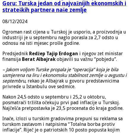
Goru: Turska jedan od najvažnijih ekonomskih i
strateških partnera naše zemlje
08/12/2024
Ogroman rast cijena u Turskoj je usporio, a proizvodnja u
industriji je u septembru naglo porasla za 2,7 odsto u
odnosu na isti mjesec prošle godine.
Predsjednik
Redžep Tajip Erdogan
i njegov zet ministar
finansija
Berat Albajrak
objavili su važnu “pobjedu”.
– Jakom voljom Turske propala je “operacija” koja je bila
usmjerena na liru i ekonomsku stabilnost zemlje u avgustu i
septembru
, rekao je Albajrak u govoru predstavnicima
privrede u Istanbulu ove sedmice.
Nakon 24,5 odsto u septembru i 25,2 u oktobru,
posmatrači tržišta očekuju prvi pad inflacije u Turskoj.
Najčešća pretpostavka je 23,5 procenata do kraja godine.
Inače, izlozi u turskim gradovima prepuni su reklama sa
turskom zastavom i natpisima “Totalna borba protiv
inflacije”. Riječ je o patriotskih 10 posto popusta kojim