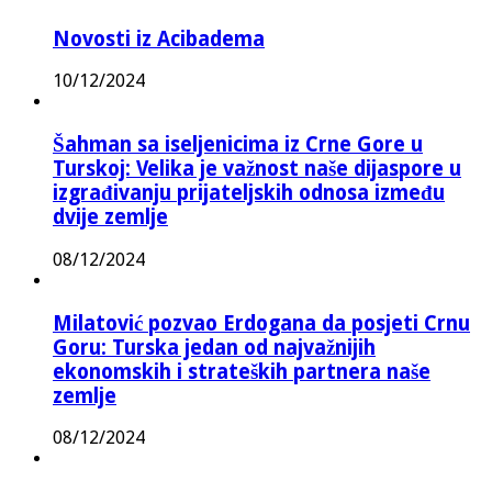
Novosti iz Acibadema
10/12/2024
Šahman sa iseljenicima iz Crne Gore u
Turskoj: Velika je važnost naše dijaspore u
izgrađivanju prijateljskih odnosa između
dvije zemlje
08/12/2024
Milatović pozvao Erdogana da posjeti Crnu
Goru: Turska jedan od najvažnijih
ekonomskih i strateških partnera naše
zemlje
08/12/2024