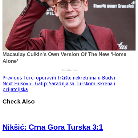
Previous
Turci oporavili tržište nekretnina u Budvi
Next
Husović- Galip: Saradnja sa Turskom iskrena i
prijateljska
Check Also
Nikšić: Crna Gora Turska 3:1