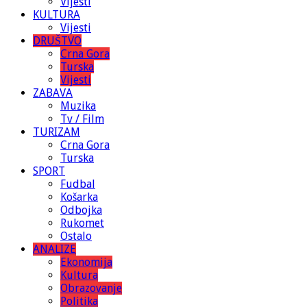
Vijesti
KULTURA
Vijesti
DRUŠTVO
Crna Gora
Turska
Vijesti
ZABAVA
Muzika
Tv / Film
TURIZAM
Crna Gora
Turska
SPORT
Fudbal
Košarka
Odbojka
Rukomet
Ostalo
ANALIZE
Ekonomija
Kultura
Obrazovanje
Politika