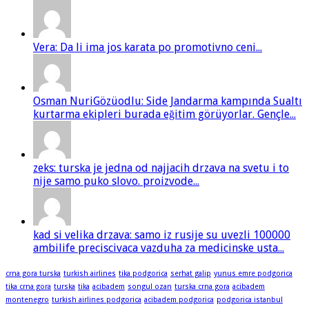
Vera: Da li ima jos karata po promotivno ceni...
Osman NuriGözüodlu: Side Jandarma kampında Sualtı
kurtarma ekipleri burada eğitim görüyorlar. Gençle...
zeks: turska je jedna od najjacih drzava na svetu i to
nije samo puko slovo. proizvode...
kad si velika drzava: samo iz rusije su uvezli 100000
ambilife preciscivaca vazduha za medicinske usta...
crna gora turska
turkish airlines
tika podgorica
serhat galip
yunus emre podgorica
tika crna gora
turska
tika
acibadem
songul ozan
turska crna gora
acibadem
montenegro
turkish airlines podgorica
acibadem podgorica
podgorica istanbul