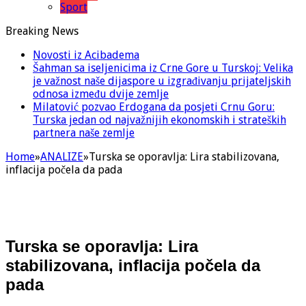
Sport
Breaking News
Novosti iz Acibadema
Šahman sa iseljenicima iz Crne Gore u Turskoj: Velika
je važnost naše dijaspore u izgrađivanju prijateljskih
odnosa između dvije zemlje
Milatović pozvao Erdogana da posjeti Crnu Goru:
Turska jedan od najvažnijih ekonomskih i strateških
partnera naše zemlje
Home
»
ANALIZE
»
Turska se oporavlja: Lira stabilizovana,
inflacija počela da pada
Turska se oporavlja: Lira
stabilizovana, inflacija počela da
pada