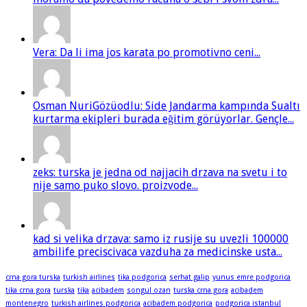
Vera: Da li ima jos karata po promotivno ceni...
Osman NuriGözüodlu: Side Jandarma kampında Sualtı
kurtarma ekipleri burada eğitim görüyorlar. Gençle...
zeks: turska je jedna od najjacih drzava na svetu i to
nije samo puko slovo. proizvode...
kad si velika drzava: samo iz rusije su uvezli 100000
ambilife preciscivaca vazduha za medicinske usta...
crna gora turska
turkish airlines
tika podgorica
serhat galip
yunus emre podgorica
tika crna gora
turska
tika
acibadem
songul ozan
turska crna gora
acibadem
montenegro
turkish airlines podgorica
acibadem podgorica
podgorica istanbul