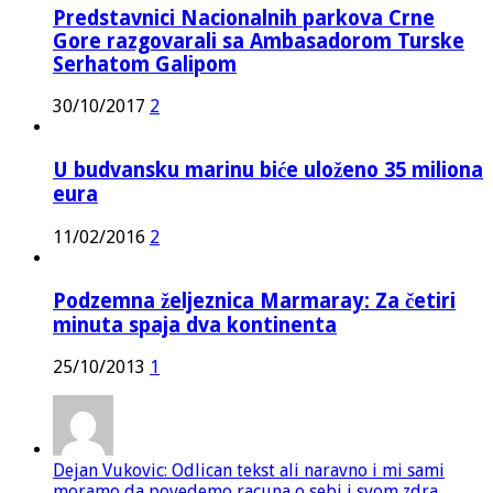
Predstavnici Nacionalnih parkova Crne
Gore razgovarali sa Ambasadorom Turske
Serhatom Galipom
30/10/2017
2
U budvansku marinu biće uloženo 35 miliona
eura
11/02/2016
2
Podzemna željeznica Marmaray: Za četiri
minuta spaja dva kontinenta
25/10/2013
1
Dejan Vukovic: Odlican tekst ali naravno i mi sami
moramo da povedemo racuna o sebi i svom zdra...