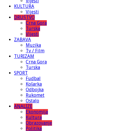
Vijesti
KULTURA
Vijesti
DRUŠTVO
Crna Gora
Turska
Vijesti
ZABAVA
Muzika
Tv / Film
TURIZAM
Crna Gora
Turska
SPORT
Fudbal
Košarka
Odbojka
Rukomet
Ostalo
ANALIZE
Ekonomija
Kultura
Obrazovanje
Politika