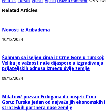
Politika
,
Turska
,
Vijesti
,
Vijesti
Leave a comment
575 Views
Related Articles
Novosti iz Acibadema
10/12/2024
Šahman sa iseljenicima iz Crne Gore u Turskoj:
Velika je važnost naše dijaspore u izgrađivanju
prijateljskih odnosa između dvije zemlje
08/12/2024
Milatović pozvao Erdogana da posjeti Crnu
Goru: Turska jedan od najvažnijih ekonomskih i
strateških partnera naše zemlje