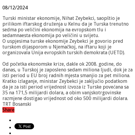
08/12/2024
Turski ministar ekonomije, Nihat Zeybekci, saopštio je
prilikom iftarskog druženja u Kelnu da je Turska trenutno
sedma po veličini ekonomija na evropskom tlu i
sedamnaesta ekonomija po veličini u svijetu.
O uspjesima turske ekonomije Zeybekci je govorio pred
turskom dijasporom u Njemačkoj, na iftaru koji je
organizovala Unija evropskih turskih demokrata (UETD).
Od početka ekonomske krize, dakle ok 2008. godine, do
danas, u Turskoj je zaposleno sedam miliona ljudi, dok je za
isti period u EU broj radnih mjesta smanjio za pet miliona.
Kratko izlaganje, ministar Zeybekci je zaključio podatkom
da je za isti period vrijednost izvoza iz Turske povećana sa
35 na 171,5 milijardi dolara, a obim vanjskotrgovinske
razmjene dostigao vrijednost od oko 500 milijardi dolara.
TRT Bosanski
Share