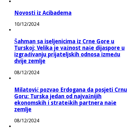
Novosti iz Acibadema
10/12/2024
Šahman sa iseljenicima iz Crne Gore u
Turskoj: Velika je važnost naše dijaspore u
izgrađivanju prijateljskih odnosa između
dvije zemlje
08/12/2024
Milatović pozvao Erdogana da posjeti Crnu
Goru: Turska jedan od najvažnijih
ekonomskih i strateških partnera naše
zemlje
08/12/2024