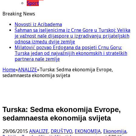
Sport
Breaking News
Novosti iz Acibadema
Šahman sa iseljenicima iz Crne Gore u Turskoj: Velika
je važnost naše dijaspore u izgrađivanju prijateljskih
odnosa između dvije zemlje
Milatović pozvao Erdogana da posjeti Crnu Goru:
Turska jedan od najvažnijih ekonomskih i strateških
partnera naše zemlje
Home
»
ANALIZE
»
Turska: Sedma ekonomija Evrope,
sedamnaesta ekonomija svijeta
Turska: Sedma ekonomija Evrope,
sedamnaesta ekonomija svijeta
29/06/2015
ANALIZE
,
DRUŠTVO
,
EKONOMIJA
,
Ekonomija
,