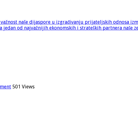
e važnost naše dijaspore u izgrađivanju prijateljskih odnosa iz
 jedan od najvažnijih ekonomskih i strateških partnera naše z
mment
501 Views