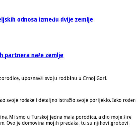
eljskih odnosa između dvije zemlje
ih partnera naše zemlje
e porodice, upoznavši svoju rodbinu u Crnoj Gori.
o svoje rođake i detaljno istražio svoje porijeklo. Iako rođen
ine. Mi smo u Turskoj jedna mala porodica, a dio moje šire
jem. Ovo je domovina mojih predaka, tu su njihovi grobovi,