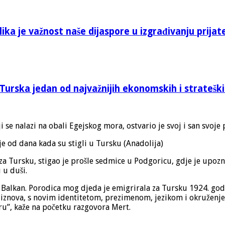
ika je važnost naše dijaspore u izgrađivanju prijat
Turska jedan od najvažnijih ekonomskih i stratešk
i se nalazi na obali Egejskog mora, ostvario je svoj i san svoj
 od dana kada su stigli u Tursku (Anadolija)
 za Tursku, stigao je prošle sedmice u Podgoricu, gdje je upozna
 u duši.
a Balkan. Porodica mog djeda je emigrirala za Tursku 1924. god
li iznova, s novim identitetom, prezimenom, jezikom i okružen
ru”, kaže na početku razgovora Mert.