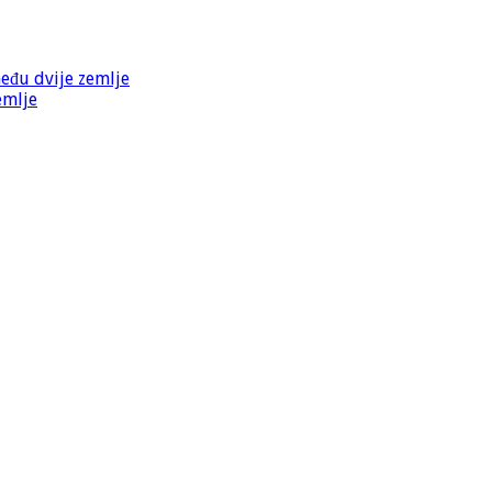
među dvije zemlje
emlje