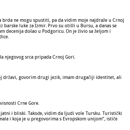
 ova brda ne mogu spustiti, pa da vidim moje najdraže u Crnoj
z barske luke za Izmir. Prvo su otišli u Bursu, a danas se
m decenija došao u Podgoricu. On je živio sa željom i
dice.
ola njegovog srca pripada Crnoj Gori.
 državi, govorim drugi jezik, imam drugačiji identitet, ali
visnosti Crne Gore.
atni i bliski. Takođe, vidim da ljudi vole Tursku. Turistički
mala i koja je u pregovorima s Evropskom unijom”, ističe