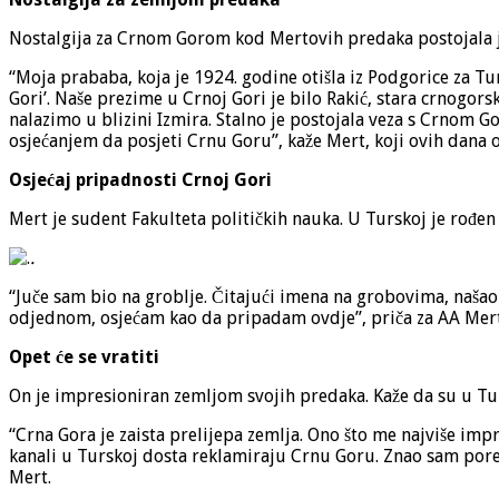
Nostalgija za Crnom Gorom kod Mertovih predaka postojala je
“Moja prababa, koja je 1924. godine otišla iz Podgorice za Tur
Gori’. Naše prezime u Crnoj Gori je bilo Rakić, stara crnogors
nalazimo u blizini Izmira. Stalno je postojala veza s Crnom 
osjećanjem da posjeti Crnu Goru”, kaže Mert, koji ovih dana o
Osjećaj pripadnosti Crnoj Gori
Mert je sudent Fakulteta političkih nauka. U Turskoj je rođen
.
“Juče sam bio na groblje. Čitajući imena na grobovima, našao
odjednom, osjećam kao da pripadam ovdje”, priča za AA Mert
Opet će se vratiti
On je impresioniran zemljom svojih predaka. Kaže da su u Tur
“Crna Gora je zaista prelijepa zemlja. Ono što me najviše impre
kanali u Turskoj dosta reklamiraju Crnu Goru. Znao sam pored
Mert.