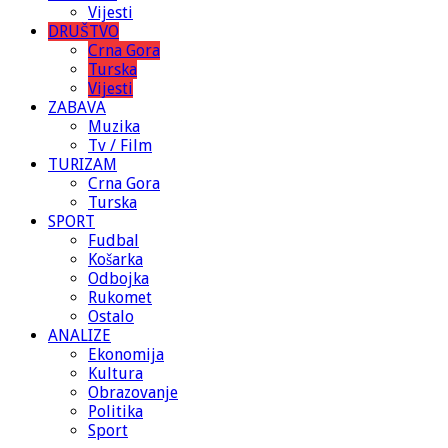
Vijesti
DRUŠTVO
Crna Gora
Turska
Vijesti
ZABAVA
Muzika
Tv / Film
TURIZAM
Crna Gora
Turska
SPORT
Fudbal
Košarka
Odbojka
Rukomet
Ostalo
ANALIZE
Ekonomija
Kultura
Obrazovanje
Politika
Sport