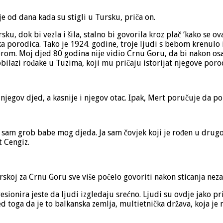
 od dana kada su stigli u Tursku, priča on.
sku, dok bi vezla i šila, stalno bi govorila kroz plač ‘kako se
ka porodica. Tako je 1924. godine, troje ljudi s bebom krenulo i
Gorom. Moj djed 80 godina nije vidio Crnu Goru, da bi nakon osa
bilazi rođake u Tuzima, koji mu pričaju istorijat njegove poro
 njegov djed, a kasnije i njegov otac. Ipak, Mert poručuje da p
 sam grob babe mog djeda. Ja sam čovjek koji je rođen u drugoj
 Cengiz.
skoj za Crnu Goru sve više počelo govoriti nakon sticanja neza
sionira jeste da ljudi izgledaju srećno. Ljudi su ovdje jako prij
 toga da je to balkanska zemlja, multietnička država, koja je 