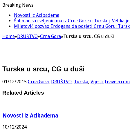
Breaking News
Novosti iz Acibadema
Šahman sa iseljenicima iz Crne Gore u Turskoj: Velika j
Milatović pozvao Erdogana da posjeti Crnu Goru: Turska
Home
»
DRUŠTVO
»
Crna Gora
»
Turska u srcu, CG u duši
Turska u srcu, CG u duši
01/12/2015
Crna Gora
,
DRUŠTVO
,
Turska
,
Vijesti
Leave a co
Related Articles
Novosti iz Acibadema
10/12/2024