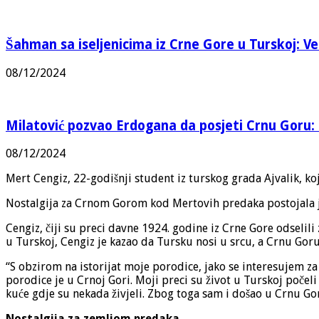
Šahman sa iseljenicima iz Crne Gore u Turskoj: Vel
08/12/2024
Milatović pozvao Erdogana da posjeti Crnu Goru: 
08/12/2024
Mert Cengiz, 22-godišnji student iz turskog grada Ajvalik, koj
Nostalgija za Crnom Gorom kod Mertovih predaka postojala je
Cengiz, čiji su preci davne 1924. godine iz Crne Gore odselili
u Turskoj, Cengiz je kazao da Tursku nosi u srcu, a Crnu Goru
“S obzirom na istorijat moje porodice, jako se interesujem z
porodice je u Crnoj Gori. Moji preci su život u Turskoj poče
kuće gdje su nekada živjeli. Zbog toga sam i došao u Crnu Go
Nostalgija za zemljom predaka