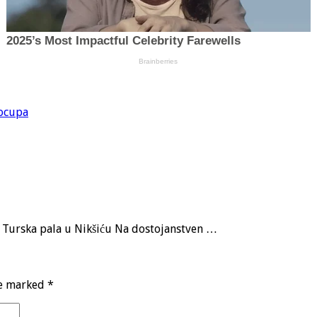
rocupa
a, Turska pala u Nikšiću Na dostojanstven …
re marked
*