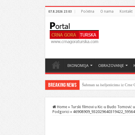
Početna
O nama
Kontakt
07.8.2026 23:03
EKONOMIJA
OBRAZOVANJE
Breaking News
Šahman sa iseljenicima iz Crne G
Home
»
Turski filmovi u Kic-u Budo Tomović u
Podgorici
»
46908909_932029640319422_59564