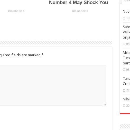
Novo
10
Šahm
Veli
prij
08
Mila
quired fields are marked
*
Turs
part
08
Turs
Crno
22
Nikš
20