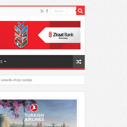
ZE
a između dvije zemlje