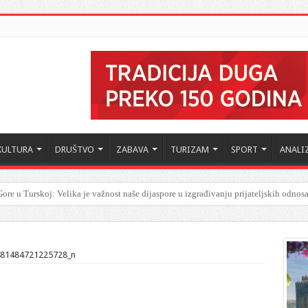
KULTURA
DRUŠTVO
ZABAVA
TURIZAM
SPORT
ANALI
ore u Turskoj: Velika je važnost naše dijaspore u izgrađivanju prijateljskih odnos
81484721225728_n