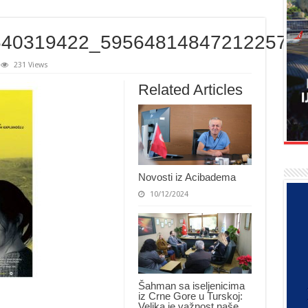
640319422_595648148472122572
231 Views
Related Articles
Novosti iz Acibadema
10/12/2024
Šahman sa iseljenicima
iz Crne Gore u Turskoj:
Velika je važnost naše