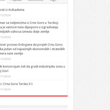
sti iz Acibadema
/12/2024
an sa iseljenicima iz Crne Gore u Turskoj:
ka je važnost naše dijaspore u izgrađivanju
ateljskih odnosa između dvije zemlje
/12/2024
tović pozvao Erdogana da posjeti Crnu Goru:
ka jedan od najvažnijih ekonomskih i strateških
nera naše zemlje
/12/2024
ki konzorcijum želi da gradi industrijsku zonu u
j Gori
/11/2024
ić: Crna Gora Turska 3:1
/11/2024