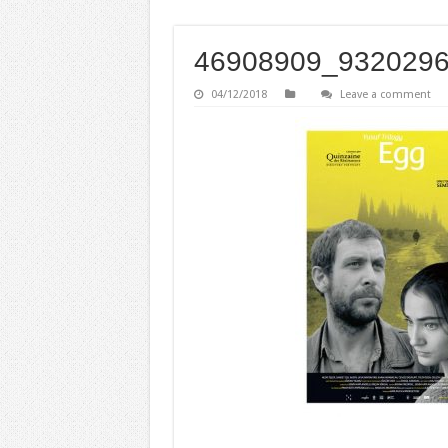
46908909_932029
04/12/2018
Leave a comment