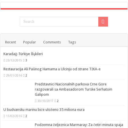
Recent
Popular
Comments
Tags
Karadağ-Türkiye İlişkileri
23/12/2015
3
Restauracija Ali Pašinog Hamama u Ulcinju od strane TIKA-e
29/01/2016
2
Predstavnici Nacionalnih parkova Crne Gore
razgovarali sa Ambasadorom Turske Serhatom
Galipom
30/10/2017
2
U budvansku marinu biće uloženo 35 miliona eura
11/02/2016
2
Podzemna željeznica Marmaray: Za četiri minuta spaja