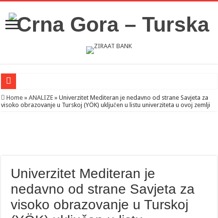
Novosti iz Acibadema
Home
»
ANALIZE
»
Univerzitet Mediteran je nedavno od strane Savjeta za
visoko obrazovanje u Turskoj (YÖK) uključen u listu univerziteta u ovoj zemlji
Šahman sa iseljenicima iz Crne Gore u Turskoj: Velika je važnost naše dijaspore 
Milatović pozvao Erdogana da posjeti Crnu Goru: Turska jedan od najvažnijih ek
Univerzitet Mediteran je
nedavno od strane Savjeta za
visoko obrazovanje u Turskoj