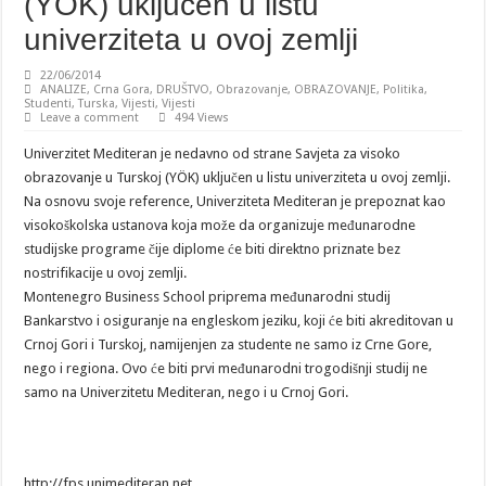
(YÖK) uključen u listu
univerziteta u ovoj zemlji
22/06/2014
ANALIZE
,
Crna Gora
,
DRUŠTVO
,
Obrazovanje
,
OBRAZOVANJE
,
Politika
,
Studenti
,
Turska
,
Vijesti
,
Vijesti
Leave a comment
494 Views
Univerzitet Mediteran je nedavno od strane Savjeta za visoko
obrazovanje u Turskoj (YÖK) uključen u listu univerziteta u ovoj zemlji.
Na osnovu svoje reference, Univerziteta Mediteran je prepoznat kao
visokoškolska ustanova koja može da organizuje međunarodne
studijske programe čije diplome će biti direktno priznate bez
nostrifikacije u ovoj zemlji.
Montenegro Business School priprema međunarodni studij
Bankarstvo i osiguranje na engleskom jeziku, koji će biti akreditovan u
Crnoj Gori i Turskoj, namijenjen za studente ne samo iz Crne Gore,
nego i regiona. Ovo će biti prvi međunarodni trogodišnji studij ne
samo na Univerzitetu Mediteran, nego i u Crnoj Gori.
http://fps.unimediteran.net