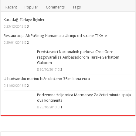
Recent
Popular
Comments
Tags
Karadağ-Türkiye İlişkileri
23/12/2015
3
Restauracija Ali Pašinog Hamama u Ulcinju od strane TIKA-e
29/01/2016
2
Predstavnici Nacionalnih parkova Crne Gore
razgovarali sa Ambasadorom Turske Serhatom
Galipom
30/10/2017
2
U budvansku marinu biće uloženo 35 miliona eura
11/02/2016
2
Podzemna željeznica Marmaray: Za četiri minuta spaja
dva kontinenta
25/10/2013
1