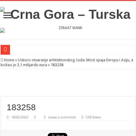
Novosti iz Acibadema
Home
»
Uskoro otvaranje arhitektonskog čuda: Most spaja Evropu i Aziju, a
koštao je 3,1 milijardu eura
»
183258
Šahman sa iseljenicima iz Crne Gore u Turskoj: Velika je važnost naše dijaspore 
Milatović pozvao Erdogana da posjeti Crnu Goru: Turska jedan od najvažnijih ek
183258
18/02/2022
Leave a comment
238 Views