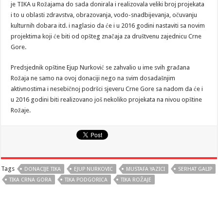
je TIKA u Rožajama do sada donirala i realizovala veliki broj projekata
i to u oblasti zdravstva, obrazovanja, vodo-snadbijevanja, očuvanju
kulturnih dobara itd. i naglasio da će i u 2016 godini nastaviti sa novim
projektima koji će biti od opšteg značaja za društvenu zajednicu Crne
Gore.
Predsjednik opštine Ejup Nurković se zahvalio u ime svih građana
Rožaja ne samo na ovoj donaciji nego na svim dosadašnjim
aktivnostima i nesebičnoj podršci sjeveru Crne Gore sa nadom da će i
u 2016 godini biti realizovano još nekoliko projekata na nivou opštine
Rožaje.
Tags
DONACIJE TIKA
EJUP NURKOVIC
MUSTAFA YAZICI
SERHAT GALIP
TIKA CRNA GORA
TIKA PODGORICA
TIKA ROŽAJE