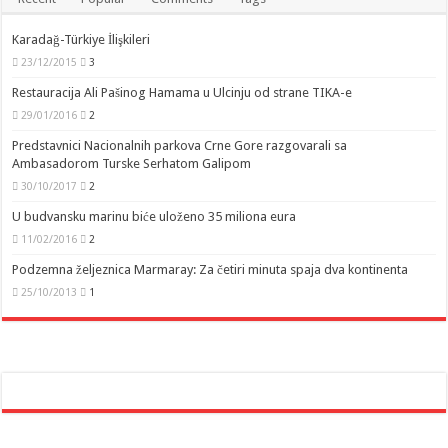
Karadağ-Türkiye İlişkileri
23/12/2015
3
Restauracija Ali Pašinog Hamama u Ulcinju od strane TIKA-e
29/01/2016
2
Predstavnici Nacionalnih parkova Crne Gore razgovarali sa
Ambasadorom Turske Serhatom Galipom
30/10/2017
2
U budvansku marinu biće uloženo 35 miliona eura
11/02/2016
2
Podzemna željeznica Marmaray: Za četiri minuta spaja dva kontinenta
25/10/2013
1