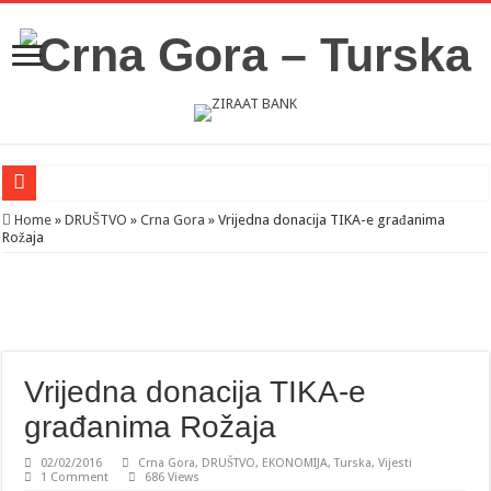
Novosti iz Acibadema
Home
»
DRUŠTVO
»
Crna Gora
»
Vrijedna donacija TIKA-e građanima
Rožaja
Šahman sa iseljenicima iz Crne Gore u Turskoj: Velika je važnost naše dijaspore 
Milatović pozvao Erdogana da posjeti Crnu Goru: Turska jedan od najvažnijih ek
Vrijedna donacija TIKA-e
građanima Rožaja
02/02/2016
Crna Gora
,
DRUŠTVO
,
EKONOMIJA
,
Turska
,
Vijesti
1 Comment
686 Views