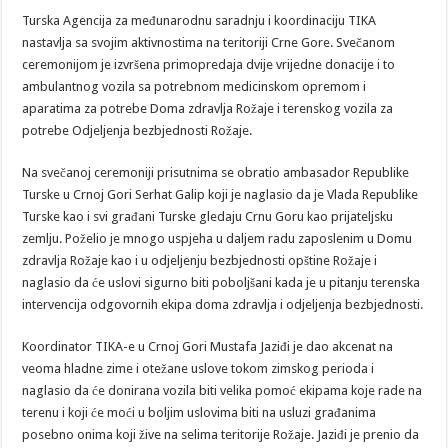
Turska Agencija za međunarodnu saradnju i koordinaciju TIKA
nastavlja sa svojim aktivnostima na teritoriji Crne Gore. Svečanom
ceremonijom je izvršena primopredaja dvije vrijedne donacije i to
ambulantnog vozila sa potrebnom medicinskom opremom i
aparatima za potrebe Doma zdravlja Rožaje i terenskog vozila za
potrebe Odjeljenja bezbjednosti Rožaje.
Na svečanoj ceremoniji prisutnima se obratio ambasador Republike
Turske u Crnoj Gori Serhat Galip koji je naglasio da je Vlada Republike
Turske kao i svi građani Turske gledaju Crnu Goru kao prijateljsku
zemlju. Poželio je mnogo uspjeha u daljem radu zaposlenim u Domu
zdravlja Rožaje kao i u odjeljenju bezbjednosti opštine Rožaje i
naglasio da će uslovi sigurno biti poboljšani kada je u pitanju terenska
intervencija odgovornih ekipa doma zdravlja i odjeljenja bezbjednosti.
Koordinator TIKA-e u Crnoj Gori Mustafa Jaziđi je dao akcenat na
veoma hladne zime i otežane uslove tokom zimskog perioda i
naglasio da će donirana vozila biti velika pomoć ekipama koje rade na
terenu i koji će moći u boljim uslovima biti na usluzi građanima
posebno onima koji žive na selima teritorije Rožaje. Jaziđi je prenio da